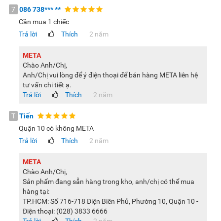
7
086 738***
**
Cần mua 1 chiếc
Trả lời
Thích
2 năm
META
Chào Anh/Chị,
Anh/Chị vui lòng để ý điện thoại để bán hàng META liên hệ
tư vấn chi tiết ạ.
Trả lời
Thích
2 năm
T
Tiến
Quận 10 có không META
Trả lời
Thích
2 năm
META
Chào Anh/Chị,
Sản phẩm đang sẵn hàng trong kho, anh/chị có thể mua
hàng tại:
TP.HCM: Số 716-718 Điện Biên Phủ, Phường 10, Quận 10 -
Điện thoại: (028) 3833 6666