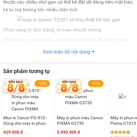
thước các chiều nhỏ gọn có thể kê đặt dễ dàng trên mặt bàn,
kệ tủ mà không tốn nhiều diện tích.
Chức năng in đen trắng, in màu nhanh chóng
Không chỉ có chức năng in đen trắng thông thường, chiếc
máy in này còn được trang bị khả năng in màu nhằm tạo ra
Xem toàn bộ nội dung
các bản in đẹp có sắc màu chân thực, phù hợp cho nhu cầu
in ấn quảng cáo, tạo ấn phẩm cho nhiều người dùng.
Sản phẩm tương tự
Sản phẩm có tốc độ in đen trắng là 7,7 ảnh/phút, in màu là 4
ảnh/phút sẽ thích hợp dùng cho nhu cầu sử dụng của các
-10%
-36%
cá nhân, hộ gia đình hoặc văn phòng quy mô nhỏ.
Đặc biệt mẫu
máy in Canon
này cũng hỗ trợ in tràn viền dễ
dàng, hiệu quả rất hữu ích cho việc dán các áp phích treo
tường hoặc trang trí.
Mực in Canon PG-810 -
Máy in phun màu Canon
Máy in phun 
Độ phân giải 4.800 x 1.200 dpi cho bản in chất lượng
Dùng cho máy in phun
PIXMA G3730
Pixma G1010
màu Canon PIXMA
629.000 đ
5.090.000 đ
Máy in phun Canon TS207 có độ phân giải cao lên tới 4.800
iP2770