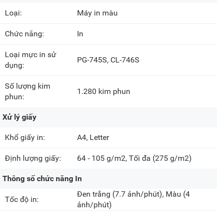
Loại:
Máy in màu
Chức năng:
In
Loại mực in sử
PG-745S
,
CL-746S
dụng:
Số lượng kim
1.280 kim phun
phun:
Xử lý giấy
Khổ giấy in:
A4, Letter
Định lượng giấy:
64 - 105 g/m2, Tối đa
(275 g/m2)
Thông số chức năng In
Đen trắng
(7.7 ảnh/phút)
, Màu
(4
Tốc độ in:
ảnh/phút)