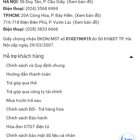
HÀ NỘI:
56 Duy Tân, P. Cầu Giấy. (
Xem bản đồ
)
Điện thoại:
(024) 3568 6969
TP.HCM:
20A Cộng Hòa, P. Bảy Hiền. (
Xem bản đồ
)
716-718 Điện Biên Phủ, P. Vườn Lài. (
Xem bản đồ
)
Điện thoại:
(028) 3833 6666
Giấy chứng nhận ĐKDN/MST số
0102196915
do Sở KH&ĐT TP. Hà
Nội cấp ngày 29/03/2007.
Hỗ trợ khách hàng
Chính sách và Quy định chung
Hướng dẫn thanh toán
Trả góp qua thẻ
Trả góp qua công ty tài chính
Mua trước trả sau
Chính sách Đổi - Trả hàng hóa
Chính sách Bảo hành
Hóa đơn GTGT điện tử
Chính sách bảo mật dữ liệu cá nhân