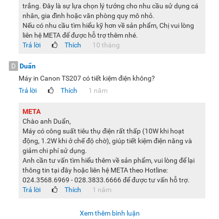
trắng. Đây là sự lựa chọn lý tưởng cho nhu cầu sử dụng cá
nhân, gia đình hoặc văn phòng quy mô nhỏ.
Nếu có nhu cầu tìm hiểu kỹ hơn về sản phẩm, Chị vui lòng
liên hệ META để được hỗ trợ thêm nhé.
Trả lời
Thích
10 tháng
D
Duẩn
Máy in Canon TS207 có tiết kiệm điện không?
Trả lời
Thích
1 năm
META
Chào anh Duẩn,
Máy có công suất tiêu thụ điện rất thấp (10W khi hoạt
động, 1.2W khi ở chế độ chờ), giúp tiết kiệm điện năng và
giảm chi phí sử dụng.
Anh cần tư vấn tìm hiểu thêm về sản phẩm, vui lòng để lại
thông tin tại đây hoặc liên hệ META theo Hotline:
024.3568.6969 - 028.3833.6666 để được tư vấn hỗ trợ.
Trả lời
Thích
1 năm
Xem thêm bình luận