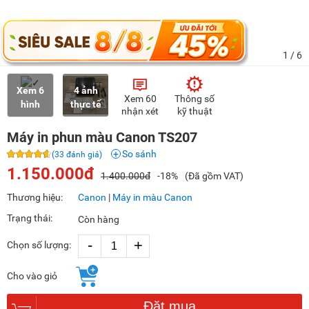
1
/ 6
Xem 6
4 ảnh
Xem 60
Thông số
hình
thực tế
nhận xét
kỹ thuật
Máy in phun màu Canon TS207
So sánh
(33 đánh giá)
1.150.000đ
1.400.000đ
-18%
(Đã gồm VAT)
Thương hiệu:
Canon
|
Máy in màu Canon
Trạng thái:
Còn hàng
-
+
Chọn số lượng:
Cho vào giỏ
Đặt mua