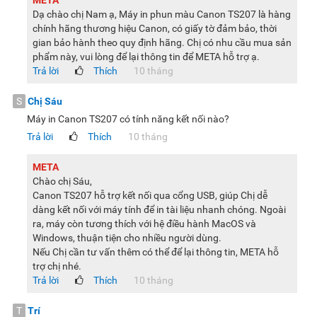
META
Dạ chào chị Nam ạ, Máy in phun màu Canon TS207 là hàng
chính hãng thương hiệu Canon, có giấy tờ đảm bảo, thời
gian bảo hành theo quy định hãng. Chị có nhu cầu mua sản
phẩm này, vui lòng để lại thông tin để META hỗ trợ ạ.
Trả lời
Thích
10 tháng
S
Chị Sáu
Máy in Canon TS207 có tính năng kết nối nào?
Trả lời
Thích
10 tháng
META
Chào chị Sáu,
Canon TS207 hỗ trợ kết nối qua cổng USB, giúp Chị dễ
dàng kết nối với máy tính để in tài liệu nhanh chóng. Ngoài
ra, máy còn tương thích với hệ điều hành MacOS và
Windows, thuận tiện cho nhiều người dùng.
Nếu Chị cần tư vấn thêm có thể để lại thông tin, META hỗ
trợ chị nhé.
Trả lời
Thích
10 tháng
T
Trí