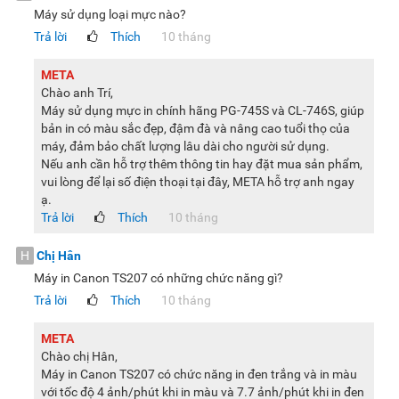
Máy sử dụng loại mực nào?
Trả lời
Thích
10 tháng
META
Chào anh Trí,
Máy sử dụng mực in chính hãng PG-745S và CL-746S, giúp
bản in có màu sắc đẹp, đậm đà và nâng cao tuổi thọ của
máy, đảm bảo chất lượng lâu dài cho người sử dụng.
Nếu anh cần hỗ trợ thêm thông tin hay đặt mua sản phẩm,
vui lòng để lại số điện thoại tại đây, META hỗ trợ anh ngay
ạ.
Trả lời
Thích
10 tháng
H
Chị Hân
Máy in Canon TS207 có những chức năng gì?
Trả lời
Thích
10 tháng
META
Chào chị Hân,
Máy in Canon TS207 có chức năng in đen trắng và in màu
với tốc độ 4 ảnh/phút khi in màu và 7.7 ảnh/phút khi in đen