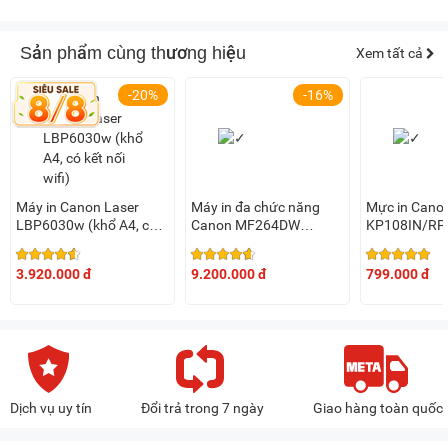
Sản phẩm cùng thương hiệu
Xem tất cả
-20%
-16%
Máy in Canon Laser
Máy in đa chức năng
Mực in Cano
LBP6030w (khổ A4, có
Canon MF264DW
KP108IN/RP
kết nối wifi)
(MF264dw II) - Hàng
nhập khẩu
3.920.000 đ
9.200.000 đ
799.000 đ
Dịch vụ uy tín
Đổi trả trong 7 ngày
Giao hàng toàn quốc