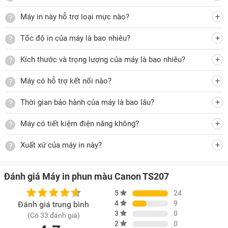
tiện lợi nhất. Ngoài ra, người dùng cũng có thể in trực tiếp tài
Máy in này hỗ trợ loại mực nào?
liệu từ USB mà không cần sử dụng tới máy tính.
Hơn nữa, chiếc máy in này còn tương thích với hệ điều hành
Tốc độ in của máy là bao nhiêu?
MacOS, Windows để tối ưu quy trình in ấn tạo nên trải
Kích thước và trọng lượng của máy là bao nhiêu?
nghiệm sử dụng tốt cho Quý khách hàng.
Máy có hỗ trợ kết nối nào?
Vận hành êm, tiết kiệm điện năng
Thời gian bảo hành của máy là bao lâu?
Sản phẩm có công suất tiêu thụ điện là 10W, ở chế độ chờ là
Máy có tiết kiệm điện năng không?
1,2W và khi tắt là 0,2W nên cho khả năng tiết kiệm điện hiệu
quả. Bên cạnh đó khi vận hành máy còn không tạo ra tiếng
Xuất xứ của máy in này?
ồn, không gây khó chịu cho những người xung quanh.
Bảng điều khiển nút nhấn hiện đại
Đánh giá Máy in phun màu Canon TS207
Sản phẩm được trang bị bảng điều khiển với các nút nhấn
5
24
nhanh nhạy ngay trên mặt máy, nhờ vậy người dùng có thể
4
9
Đánh giá trung bình
theo dõi, sử dụng thuận tiện nhất.
3
0
(Có 33 đánh giá)
2
0