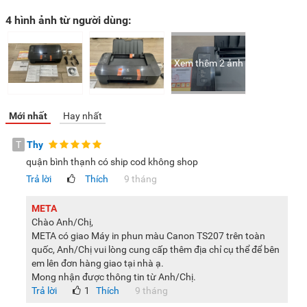
4 hình ảnh từ người dùng:
Xem thêm 2 ảnh
Mới nhất
Hay nhất
T
Thy
quận bình thạnh có ship cod không shop
Trả lời
Thích
9 tháng
META
Chào Anh/Chị,
META có giao Máy in phun màu Canon TS207 trên toàn
quốc, Anh/Chị vui lòng cung cấp thêm địa chỉ cụ thể để bên
em lên đơn hàng giao tại nhà ạ.
Mong nhận được thông tin từ Anh/Chị.
Trả lời
1
Thích
9 tháng