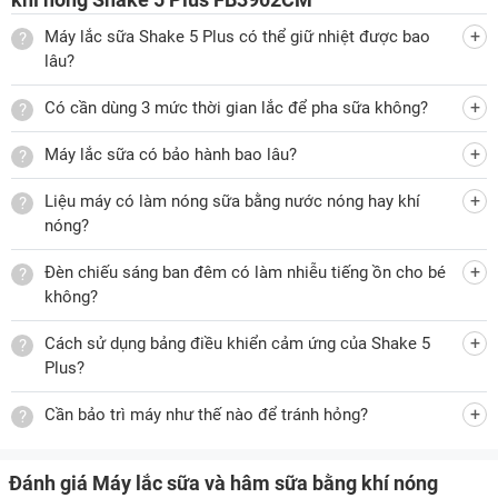
Lưu ý khi sử dụng
Máy lắc sữa Shake 5 Plus có thể giữ nhiệt được bao
Kiểm tra điện áp của máy trước khi kết nối với nguồn
lâu?
điện.
Không sử dụng nếu phích cắm, dây nguồn hoặc thiết bị bị
Có cần dùng 3 mức thời gian lắc để pha sữa không?
hỏng.
Máy lắc sữa có bảo hành bao lâu?
Nếu dây điện bị hỏng, phải thay thế bằng phụ kiện chính
hãng từ FATZBABY.
Liệu máy có làm nóng sữa bằng nước nóng hay khí
Không để trẻ em sử dụng hoặc chơi với máy mà không có
nóng?
sự giám sát của người lớn.
Đèn chiếu sáng ban đêm có làm nhiễu tiếng ồn cho bé
Không nhúng máy vào nước để tránh hỏng hóc.
không?
Mẹ thông thái chọn
máy lắc sữa và hâm sữa
Shake 5 Plus
Cách sử dụng bảng điều khiển cảm ứng của Shake 5
FB3902CM để bé yêu luôn được bú sữa ấm đúng chuẩn, hỗ
Plus?
trợ hệ tiêu hóa khỏe mạnh và phát triển toàn diện!
Lưu ý:
Hình ảnh sản phẩm chỉ có tính chất minh họa, chi tiết
Cần bảo trì máy như thế nào để tránh hỏng?
sản phẩm, màu sắc có thể thay đổi tùy theo sản phẩm thực
tế.
Đánh giá Máy lắc sữa và hâm sữa bằng khí nóng