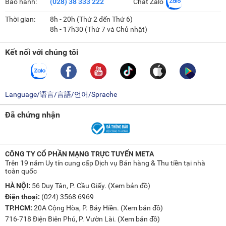
Bảo hành:
(028) 38 333 222
Chat Zalo
Thời gian:
8h - 20h (Thứ 2 đến Thứ 6)
8h - 17h30 (Thứ 7 và Chủ nhật)
Kết nối với chúng tôi
Language/语言/言語/언어/Sprache
Đã chứng nhận
CÔNG TY CỔ PHẦN MẠNG TRỰC TUYẾN META
Trên 19 năm Uy tín cung cấp Dịch vụ Bán hàng & Thu tiền tại nhà
toàn quốc
HÀ NỘI:
56 Duy Tân, P. Cầu Giấy. (
Xem bản đồ
)
Điện thoại:
(024) 3568 6969
TP.HCM:
20A Cộng Hòa, P. Bảy Hiền. (
Xem bản đồ
)
716-718 Điện Biên Phủ, P. Vườn Lài. (
Xem bản đồ
)