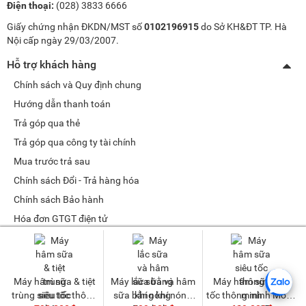
Điện thoại:
(028) 3833 6666
Giấy chứng nhận ĐKDN/MST số
0102196915
do Sở KH&ĐT TP. Hà
Nội cấp ngày 29/03/2007.
Hỗ trợ khách hàng
Chính sách và Quy định chung
Hướng dẫn thanh toán
Trả góp qua thẻ
Trả góp qua công ty tài chính
Mua trước trả sau
Chính sách Đổi - Trả hàng hóa
Chính sách Bảo hành
Hóa đơn GTGT điện tử
Chính sách bảo mật dữ liệu cá nhân
Tư vấn sản phẩm
Máy hâm sữa & tiệt
Máy lắc sữa và hâm
Máy hâm sữa siêu
Quản lý tài khoản
trùng siêu tốc thông
sữa bằng khí nóng
tốc thông minh Mono
Thay đổi thông tin