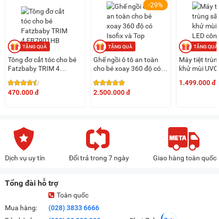
-29%
Tông đơ cắt tóc cho bé
Ghế ngồi ô tô an toàn
Máy tiệt trùn
Fatzbaby TRIM 4
cho bé xoay 360 độ có
khử mùi UVC
FB7901HB
Isofix và Top Tether
nghệ Nano P
1.499.000 đ
Fatzbaby Protect 1,
Plasmax 10
470.000 đ
2.500.000 đ
Model 916
Dịch vụ uy tín
Đổi trả trong 7 ngày
Giao hàng toàn quốc
Tổng đài hỗ trợ
Toàn quốc
Mua hàng:
(028) 3833 6666