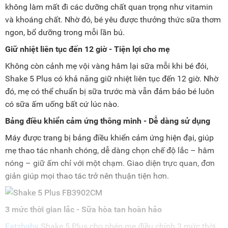
không làm mất đi các dưỡng chất quan trọng như vitamin
và khoáng chất. Nhờ đó, bé yêu được thưởng thức sữa thơm
ngon, bổ dưỡng trong mỗi lần bú.
Giữ nhiệt liên tục đến 12 giờ - Tiện lợi cho mẹ
Không còn cảnh mẹ vội vàng hâm lại sữa mỗi khi bé đói,
Shake 5 Plus có khả năng giữ nhiệt liên tục đến 12 giờ. Nhờ
đó, mẹ có thể chuẩn bị sữa trước mà vẫn đảm bảo bé luôn
có sữa ấm uống bất cứ lúc nào.
Bảng điều khiển cảm ứng thông minh - Dễ dàng sử dụng
Máy được trang bị bảng điều khiển cảm ứng hiện đại, giúp
mẹ thao tác nhanh chóng, dễ dàng chọn chế độ lắc – hâm
nóng – giữ ấm chỉ với một chạm. Giao diện trực quan, đơn
giản giúp mọi thao tác trở nên thuận tiện hơn.
3 mức thời gian lắc - Sữa hòa tan hoàn hảo
Fatzbaby
Shake 5 Plus cho phép mẹ điều chỉnh 3 mức thời