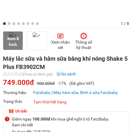
1
/ 8
Xem 8
Xem nhận
Thông số
hình
xét
kỹ thuật
Máy lắc sữa và hâm sữa bằng khí nóng Shake 5
Plus FB3902CM
So sánh
(Chưa có đánh giá)
749.000đ
900.000đ
-17%
(Đã gồm VAT)
Thương hiệu:
Fatzbaby
|
Máy hâm sữa, Bình ủ sữa Fatzbaby
Trạng thái:
Tạm thời hết hàng
ƯU ĐÃI
Giảm ngay
100.000đ
khi mua ghế ngồi ô tô FatzBaby.
1
Xem chi tiết
Áp dụng đến 15/8/2026