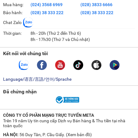
Mua hàng:
(024) 3568 6969
(028) 3833 6666
Bảo hành:
(028) 38 333 222
(028) 38 333 222
Chat Zalo
Thời gian:
8h - 20h (Thứ 2 đến Thứ 6)
8h - 17h30 (Thứ 7 và Chủ nhật)
Kết nối với chúng tôi
Language/语言/言語/언어/Sprache
Đã chứng nhận
CÔNG TY CỔ PHẦN MẠNG TRỰC TUYẾN META
Trên 19 năm Uy tín cung cấp Dịch vụ Bán hàng & Thu tiền tại nhà
toàn quốc
HÀ NỘI:
56 Duy Tân, P. Cầu Giấy. (
Xem bản đồ
)