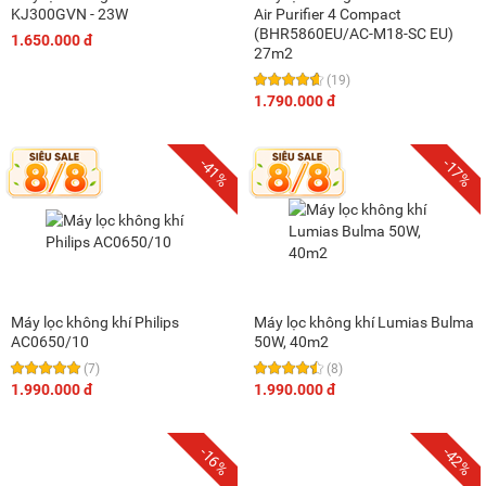
KJ300GVN - 23W
Air Purifier 4 Compact
(BHR5860EU/AC-M18-SC EU)
1.650.000 đ
27m2
(19)
1.790.000 đ
-41%
-17%
Máy lọc không khí Philips
Máy lọc không khí Lumias Bulma
AC0650/10
50W, 40m2
(7)
(8)
1.990.000 đ
1.990.000 đ
-16%
-42%