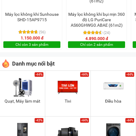
Máy lọc không khí Sunhouse
Máy lọc không khí bụi mịn 360
SHD-15AP9715
độ LG PuriCare
AS60GHWG0.ABAE (61m2)
(56)
(24)
1.150.000 đ
4.890.000 đ
Chỉ còn 3 sản phẩm
Chỉ còn 2 sản phẩm
Danh mục nổi bật
-44%
-44%
-44%
Quạt, Máy làm mát
Tivi
Điều hòa
-43%
-44%
-44%