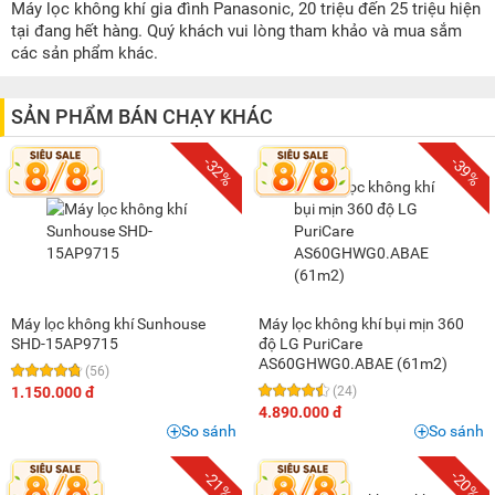
1 triệu - 1,5 triệu
(5)
Máy lọc không khí gia đình Panasonic, 20 triệu đến 25 triệu hiện
tại đang hết hàng. Quý khách vui lòng tham khảo và mua sắm
1,5 triệu - 2 triệu
(12)
các sản phẩm khác.
2 triệu - 3 triệu
(23)
3 triệu - 5 triệu
(38)
SẢN PHẨM BÁN CHẠY KHÁC
5 triệu - 8 triệu
(43)
-32%
-39%
8 triệu - 10 triệu
(28)
10 triệu - 15 triệu
(17)
15 triệu - 20 triệu
(12)
20 triệu - 25 triệu
(5)
25 triệu - 30 triệu
(3)
Máy lọc không khí Sunhouse
Máy lọc không khí bụi mịn 360
30 triệu - 40 triệu
(4)
SHD-15AP9715
độ LG PuriCare
AS60GHWG0.ABAE (61m2)
40 triệu - 50 triệu
(3)
(56)
1.150.000 đ
(24)
50 triệu - 100 triệu
(2)
4.890.000 đ
So sánh
So sánh
-21%
-20%