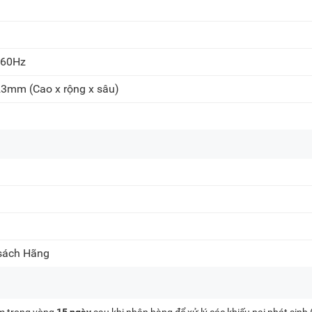
 60Hz
 23mm
(Cao x rộng x sâu)
 sách Hãng