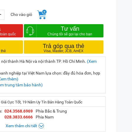
+
Cho vào giỏ
a
Tư vấn
Trả góp qua thẻ
 nội thành Hà Nội và nội thành TP. Hồ Chí Minh.
(Xem
nh nghiệp tại Việt Nam lựa chọn: đầy đủ hóa đơn, hợp
Xem thêm)
em trung tâm bảo hành)
 Giá Cực Tốt, 19 Năm Uy Tín Bán Hàng Toàn Quốc
e:
024.3568.6969
Phía Bắc & Trung
028.3833.6666
Phía Nam
Xem thêm chi tiết