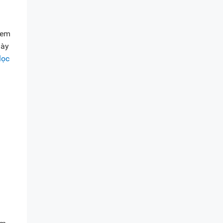
đem
này
lọc