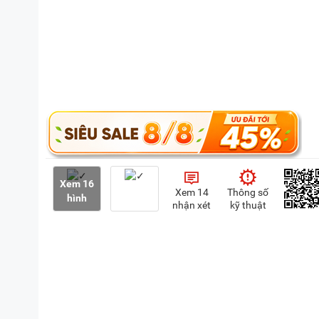
Xem 16
Xem 14
Thông số
hình
nhận xét
kỹ thuật