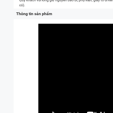
Quý khách vui lòng giữ nguyên bao bì, phụ kiện, giấy tờ đi 
có).
Thông tin sản phẩm