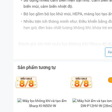
Sử dụng nhiều cảm biến hiện đại như: Cảm biến á
biến mùi, cảm biến nhiệt độ.
Bộ lọc gồm bộ lọc khử mùi, HEPA, màng lọc tạo ẩ
Nhiều tiện ích thông minh như: Điều khiển bằng đi
hẹn giờ, đèn báo chất lượng không khí, khóa trẻ e
Đánh giá chi tiết máy lọc không khí Sharp KI-
Kiểu dáng sang trọng, hiện đại
Xe
Máy lọc không khí gia đình Sharp
này sở hữu kiểu dá
trọng cho không gian sống của gia đình bạn. Với k
Sản phẩm tương tự
trọng lượng 8,2kg, bạn có thể dễ dàng kê đặt thiết bị 
di chuyển khi cần thiết.
Vỏ ngoài của máy được làm từ chất liệu nhựa bền bỉ
dùng vệ sinh, lau chùi thuận tiện hơn.
Chức năng lọc không khí và tạo ẩm 2 trong 1