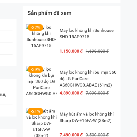
Sản phẩm đã xem
, Hà Nội
(
Chỉ đường)
iền, TP. HCM
(
Chỉ đường)
-32%
Máy lọc không khí Sunhouse
SHD-15AP9715
P. Vườn Lài, TP. HCM
(
Chỉ đường)
1.150.000 đ
1.698.000 đ
28) 38 333 222
-39%
Máy lọc không khí bụi mịn 360
độ LG PuriCare
AS60GHWG0.ABAE (61m2)
4.890.000 đ
7.990.000 đ
ùi,
-21%
Máy hút ẩm và lọc không khí
Sharp DW-E16FA-W (38m2)
7.490.000 đ
9.500.000 đ