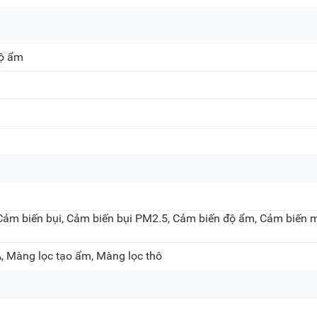
Địa chỉ:
56 Duy Tân, P. Cầu Giấy
độ ẩm
20A Cộng Hòa, P. Bảy H
716-718 Điện Biên Phủ, 
Chat Zalo
Khiếu nại, Bảo hành:
(0
Email:
care@meta.vn
Cảm biến bụi, Cảm biến bụi PM2.5, Cảm biến độ ẩm, Cảm biến m
, Màng lọc tạo ẩm, Màng lọc thô