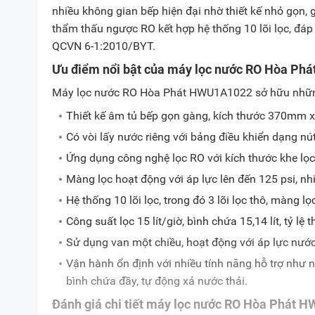
nhiều không gian bếp hiện đại nhờ thiết kế nhỏ gọn, 
thẩm thấu ngược RO kết hợp hệ thống 10 lõi lọc, đáp
QCVN 6-1:2010/BYT.
Ưu điểm nổi bật của máy lọc nước RO Hòa P
Máy lọc nước RO Hòa Phát HWU1A1022 sở hữu những
Thiết kế âm tủ bếp gọn gàng, kích thước 370mm 
Có vòi lấy nước riêng với bảng điều khiển dạng nút
Ứng dụng công nghệ lọc RO với kích thước khe lọ
Màng lọc hoạt động với áp lực lên đến 125 psi, nh
Hệ thống 10 lõi lọc, trong đó 3 lõi lọc thô, màng l
Công suất lọc 15 lít/giờ, bình chứa 15,14 lít, tỷ lệ t
Sử dụng van một chiều, hoạt động với áp lực nước
Vận hành ổn định với nhiều tính năng hỗ trợ như 
bình chứa đầy, tự động xả nước thải.
Đánh giá chi tiết máy lọc nước RO Hòa Phát