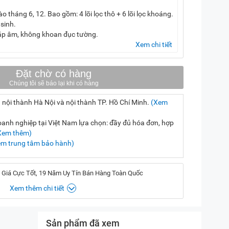
o tháng 6, 12. Bao gồm: 4 lõi lọc thô + 6 lõi lọc khoáng.
sinh.
ắp âm, không khoan đục tường.
Xem chi tiết
Đặt chờ có hàng
 nội thành Hà Nội và nội thành TP. Hồ Chí Minh.
(Xem
nh nghiệp tại Việt Nam lựa chọn: đầy đủ hóa đơn, hợp
Xem thêm)
em trung tâm bảo hành)
 Giá Cực Tốt, 19 Năm Uy Tín Bán Hàng Toàn Quốc
Xem thêm chi tiết
, Hà Nội
(
Chỉ đường)
Sản phẩm đã xem