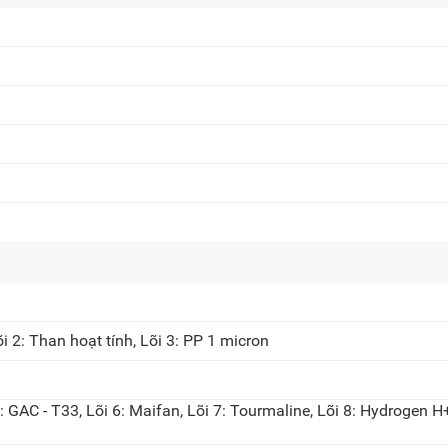
20A Cộng Hòa, P. Bảy H
716-718 Điện Biên Phủ, 
õi 2: Than hoạt tính, Lõi 3: PP 1 micron
5: GAC - T33, Lõi 6: Maifan, Lõi 7: Tourmaline, Lõi 8: Hydrogen H