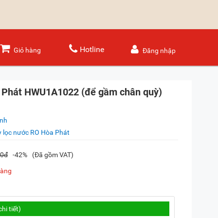
Hotline
Giỏ hàng
Đăng nhập
 Phát HWU1A1022 (để gầm chân quỳ)
ánh
 lọc nước RO Hòa Phát
00đ
-42%
(Đã gồm VAT)
hàng
chi tiết
)