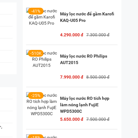
iền, TP. HCM
(
Chỉ đường)
-41%
Máy lọc nước để gầm Karofi
P. Vườn Lài, TP. HCM
(
Chỉ đường)
KAQ-U05 Pro
4.290.000 đ
7.300.000 đ
-510K
Máy lọc nước RO Philips
AUT2015
7.990.000 đ
8.500.000 đ
-25%
Máy lọc nước RO tích hợp
làm nóng lạnh FujiE
WPD5300C
5.650.000 đ
7.500.000 đ
+,
-18%