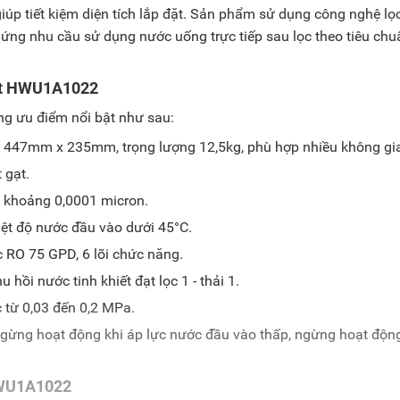
giúp tiết kiệm diện tích lắp đặt. Sản phẩm sử dụng công nghệ lọ
 ứng nhu cầu sử dụng nước uống trực tiếp sau lọc theo tiêu chu
hát HWU1A1022
 ưu điểm nổi bật như sau:
x 447mm x 235mm, trọng lượng 12,5kg, phù hợp nhiều không gi
 gạt.
c khoảng 0,0001 micron.
iệt độ nước đầu vào dưới 45°C.
ọc RO 75 GPD, 6 lõi chức năng.
hu hồi nước tinh khiết đạt lọc 1 - thải 1.
 từ 0,03 đến 0,2 MPa.
ngừng hoạt động khi áp lực nước đầu vào thấp, ngừng hoạt động
 HWU1A1022