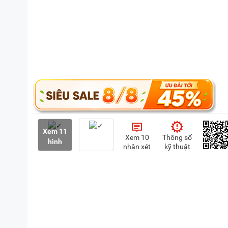
Xem 11
Xem 10
Thông số
hình
nhận xét
kỹ thuật