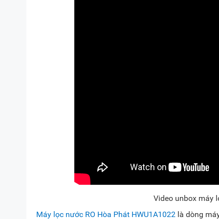
Video unbox máy 
Máy lọc nước RO Hòa Phát HWU1A1022
là dòng máy