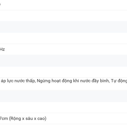
O
0Hz
 áp lực nước thấp, Ngừng hoạt động khi nước đầy bình, Tự độn
.7cm
(Rộng x sâu x cao)