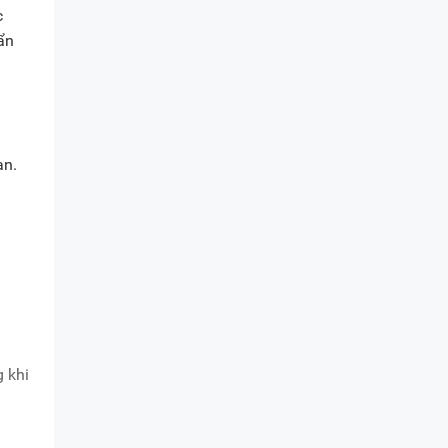
c
ẩn
an.
 khi