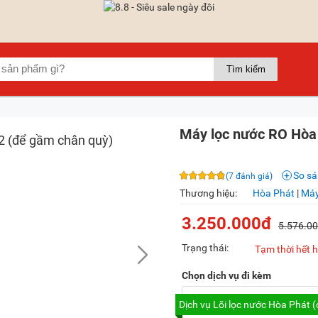
Máy lọc nước RO Hòa
So s
(7 đánh giá)
Thương hiệu:
Hòa Phát
|
Máy
3.250.000đ
5.576.0
Trạng thái:
Tạm thời hết 
Chọn dịch vụ đi kèm
Dịch vụ Lõi lọc nước Hòa Phát (