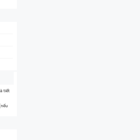
 tiết
 (nếu