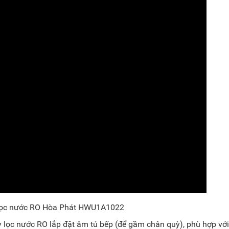
lọc nước RO Hòa Phát HWU1A1022
 lọc nước RO lắp đặt âm tủ bếp (để gầm chân quỳ), phù hợp với