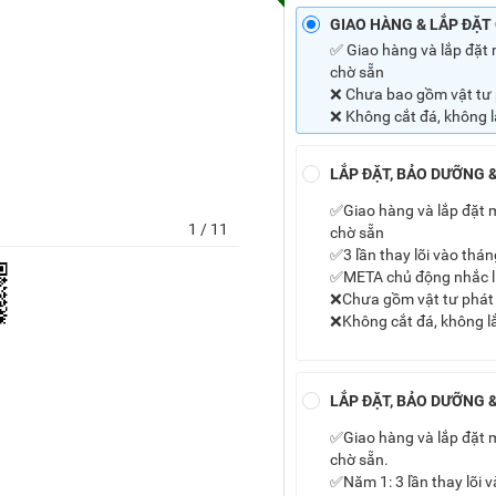
GIAO HÀNG & LẮP ĐẶT
✅ Giao hàng và lắp đặt 
chờ sẵn
❌ Chưa bao gồm vật tư 
❌ Không cắt đá, không 
LẮP ĐẶT, BẢO DƯỠNG &
✅Giao hàng và lắp đặt m
1
/ 11
chờ sẵn
✅3 lần thay lõi vào tháng
✅META chủ động nhắc l
❌Chưa gồm vật tư phát 
❌Không cắt đá, không l
LẮP ĐẶT, BẢO DƯỠNG &
✅Giao hàng và lắp đặt m
chờ sẵn.
✅Năm 1: 3 lần thay lõi và