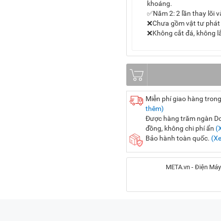
khoáng.
✅Năm 2: 2 lần thay lõi và
❌Chưa gồm vật tư phát 
❌Không cắt đá, không l
Miễn phí giao hàng trong
thêm)
Được hàng trăm ngàn Doa
đồng, không chi phí ẩn
(
Bảo hành toàn quốc.
(X
META.vn - Điện Máy
Địa chỉ:
56 Duy Tân, P. Cầu Giấy