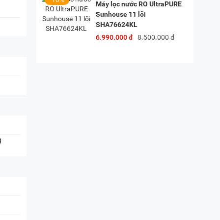
Máy lọc nước RO UltraPURE
Sunhouse 11 lõi
SHA76624KL
6.990.000 đ
8.500.000 đ
g