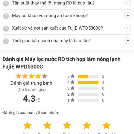
Tần suất thay thế lõi màng RO là bao lâu?
Máy lọc nước
này còn có công tắc riêng cho vòi nước nóng,
Máy có khóa vòi nóng an toàn không?
vòi nước lạnh rất tiện lợi khi sử dụng.
Xuất xứ và nơi sản xuất của FujiE WPD5300C?
Thời gian bảo hành của máy là bao lâu?
Công suất mạnh mẽ, cho thời gian làm nóng, lạnh nước
nhanh chóng
Đánh giá Máy lọc nước RO tích hợp làm nóng lạnh
Thiết bị này vận hành với công suất làm nóng là 500W, có
FujiE WPD5300C
thể cung cấp 5 lít nước nóng trong 1 giờ, công suất làm lạnh
5
2
là 85W kế hợp công nghệ làm lạnh Block cho khả năng làm
4
4
Đánh giá trung bình
lạnh sâu, tạo 2 lít nước lạnh trong 1 giờ. Ngoài ra, máy có
3
0
(Có 6 đánh giá)
2
0
công suất lọc nước là 10 lít/giờ để người dùng sẽ không cần
4.3
/5
1
0
chờ đợi lâu mà luôn có nước nóng, lạnh, nước lọc RO để
phục vụ nhu cầu sử dụng.
Đánh giá của bạn về sản phẩm
Hệ thống lọc gồm 5 lõi
Sản phẩm sử dụng hệ thống lọc gồm 5 lõi: