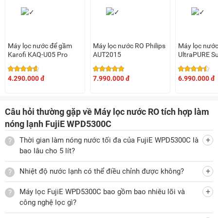
sạch, an toàn cho sức khỏe của người dùng.
Đa dạng chức năng
Ngoài khả năng lọc nước thì FujiE WPD5300C còn có khả
Máy lọc nước để gầm
Máy lọc nước RO Philips
Máy lọc nướ
năng cung cấp nước nóng và nước lạnh để đáp ứng nhu cầu
Karofi KAQ-U05 Pro
AUT2015
UltraPURE S
lõi SHA7662
sinh hoạt thường ngày đa dạng cho người dùng. Sản phẩm
có 3 vòi lấy nước bao gồm:
4.290.000 đ
7.990.000 đ
6.990.000 đ
Vòi nước RO giúp cung cấp nước sau lọc sạch sẽ, an
toàn.
Câu hỏi thường gặp về Máy lọc nước RO tích hợp làm
Vòi nước nóng có dung tích 1,1 lít với nhiệt độ từ 90 đến
nóng lạnh FujiE WPD5300C
95 độ C thích hợp để bạn pha trà, mì tôm, cháo ăn liền,
Thời gian làm nóng nước tối đa của FujiE WPD5300C là
cafe, sữa... Sản phẩm còn trang bị khóa vòi nước nóng để
bao lâu cho 5 lít?
đảm bảo an toàn hiệu quả cho người dùng.
Vòi nước lạnh có dung tích 3,2 lít với nhiệt độ 5 đến 15 độ
Nhiệt độ nước lạnh có thể điều chỉnh được không?
C để người dùng giải khát hiệu quả vào những ngày nắng
Máy lọc FujiE WPD5300C bao gồm bao nhiêu lõi và
nóng.
công nghệ lọc gì?