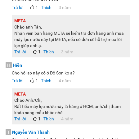
Trả lời
1
Thích
3 năm
META
Chào anh Tân,
Nhân viên bán hàng META sẽ kiểm tra đơn hàng anh mua
máy lọc nước này tại META, nếu có đơn sẽ hỗ trợ mua lõi
lọc giúp anh ạ.
Trả lời
1
Thích
3 năm
H
Hiền
Cho hỏi sp này có ở Đồ Sơn ko ạ?
Trả lời
1
Thích
4 năm
META
Chào Anh/Chị,
Rất tiếc máy lọc nước này là hàng ở HCM, anh/chị tham
khảo sang mẫu khác nhé.
Trả lời
1
Thích
4 năm
T
Nguyễn Văn Thành