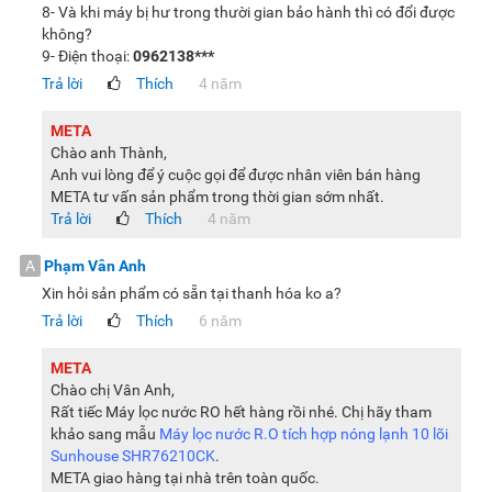
8- Và khi máy bị hư trong thười gian bảo hành thì có đổi được
không?
9- Điện thoại:
0962138***
Trả lời
Thích
4 năm
META
Chào anh Thành,
Anh vui lòng để ý cuộc gọi để được nhân viên bán hàng
META tư vấn sản phẩm trong thời gian sớm nhất.
Trả lời
Thích
4 năm
A
Phạm Vân Anh
Xin hỏi sản phẩm có sẵn tại thanh hóa ko a?
Trả lời
Thích
6 năm
META
Chào chị Vân Anh,
Rất tiếc Máy lọc nước RO hết hàng rồi nhé. Chị hãy tham
khảo sang mẫu
Máy lọc nước R.O tích hợp nóng lạnh 10 lõi
Sunhouse SHR76210CK
.
META giao hàng tại nhà trên toàn quốc.