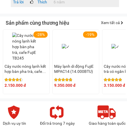
Trả lời
Thích
6 năm
Sản phẩm cùng thương hiệu
Xem tất cả
-28%
-19%
Cây nước nóng lạnh kết
Máy lạnh di động FujiE
Cây nước nó
hợp bàn pha trà, cafe
MPAC14 (14.000BTU)
trà có ngăn 
FujiE TB245
UV FujiE TB
2.150.000 đ
9.350.000 đ
3.150.000 đ
Dịch vụ uy tín
Đổi trả trong 7 ngày
Giao hàng toàn quốc