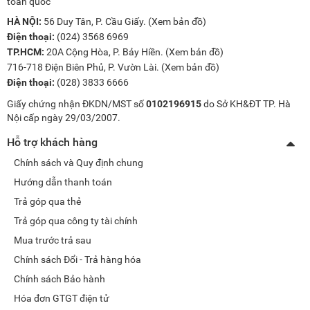
toàn quốc
HÀ NỘI:
56 Duy Tân, P. Cầu Giấy. (
Xem bản đồ
)
Điện thoại:
(024) 3568 6969
TP.HCM:
20A Cộng Hòa, P. Bảy Hiền. (
Xem bản đồ
)
716-718 Điện Biên Phủ, P. Vườn Lài. (
Xem bản đồ
)
Điện thoại:
(028) 3833 6666
Giấy chứng nhận ĐKDN/MST số
0102196915
do Sở KH&ĐT TP. Hà
Nội cấp ngày 29/03/2007.
Hỗ trợ khách hàng
Chính sách và Quy định chung
Hướng dẫn thanh toán
Trả góp qua thẻ
Trả góp qua công ty tài chính
Mua trước trả sau
Chính sách Đổi - Trả hàng hóa
Chính sách Bảo hành
Hóa đơn GTGT điện tử