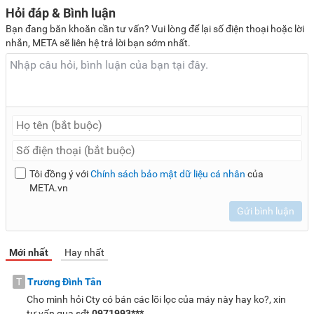
Nếu bạn đang cần một thiết bị lọc nước, cung cấp nước
Hỏi đáp & Bình luận
sạch, an toàn đáp ứng tốt nhu cầu sử dụng hằng ngày đồng
Bạn đang băn khoăn cần tư vấn? Vui lòng để lại số điện thoại hoặc lời
thời có thể tạo nước nóng, nước lạnh để tối ưu chi phí, không
nhắn, META sẽ liên hệ trả lời bạn sớm nhất.
cần sắm thêm cây nước nóng lạnh thì FujiE WPD5300C
chính là . Còn chần chừ gì nữa mà không liên hệ với META
để được tư vấn, hỗ trợ sở hữu ngay thiết bị này?
Lưu ý:
Hình ảnh sản phẩm chỉ có tính chất minh họa, chi tiết
sản phẩm, màu sắc có thể thay đổi tùy theo sản phẩm thực
tế.
Tôi đồng ý với
Chính sách bảo mật dữ liệu cá nhân
của
META.vn
Gửi bình luận
Mới nhất
Hay nhất
T
Trương Đình Tân
Cho mình hỏi Cty có bán các lõi lọc của máy này hay ko?, xin
tư vấn qua sđt
0971993***