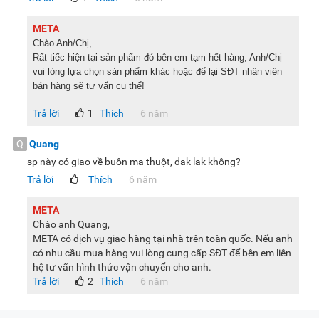
META
Chào Anh/Chị,
Rất tiếc hiện tại sản phẩm đó bên em tạm hết hàng, Anh/Chị
Thời gian thay thế lõi lọc
vui lòng lựa chọn sản phẩm khác hoặc để lại SĐT nhân viên
Thời gian thay thế lõi lọc nhanh hay chậm còn phụ thuộc
bán hàng sẽ tư vấn cụ thể!
vào chất lượng nguồn nước vào mà bạn đang dùng. Bạn có
Trả lời
1
Thích
6 năm
thể tham khảo chuẩn thời gian bên dưới đang được đo với
nguồn nước máy (nước thuỷ cục) để cân nhắc thay thế lõi
Q
Quang
lọc khi sử dụng thiết bị này nhé:
sp này có giao về buôn ma thuột, dak lak không?
Trả lời
Thích
6 năm
Lõi số 1 - PP 5 micron thay lõi sau 3 - 6 tháng sử dụng.
Lõi số 2 - Lõi carbon Than hoạt tính thay lõi sau 6 - 12
META
tháng sử dụng.
Chào anh Quang,
META có dịch vụ giao hàng tại nhà trên toàn quốc. Nếu anh
Lõi số 3 - PP 1 micron thay lõi sau 6 - 12 tháng sử dụng.
có nhu cầu mua hàng vui lòng cung cấp SĐT để bên em liên
Lõi số 4 - Màng RO thay lõi sau 12 - 24 tháng sử dụng.
hệ tư vấn hình thức vận chuyển cho anh.
Trả lời
2
Thích
6 năm
Lõi số 5 - Lõi post carbon thay lõi sau 6 - 12 tháng sử
dụng.