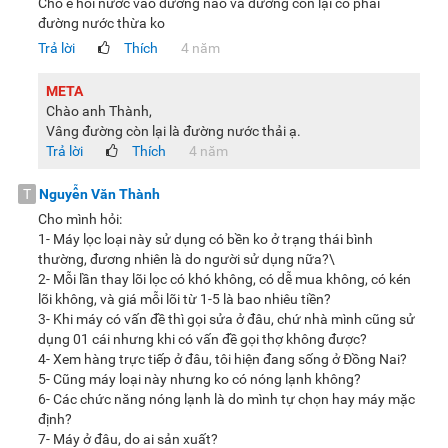
Cho e hỏi nước vào đường nào và đường còn lại có phải
đường nước thừa ko
Trả lời
Thích
4 năm
META
Chào anh Thành,
Vâng đường còn lại là đường nước thải ạ.
Trả lời
Thích
4 năm
T
Nguyễn Văn Thành
Cho mình hỏi:
1- Máy lọc loại này sử dụng có bền ko ở trạng thái bình
thường, đương nhiên là do người sử dụng nữa?\
2- Mỗi lần thay lõi lọc có khó không, có dễ mua không, có kén
lõi không, và giá mỗi lõi từ 1-5 là bao nhiêu tiền?
3- Khi máy có vấn đề thì gọi sửa ở đâu, chứ nhà mình cũng sử
dụng 01 cái nhưng khi có vấn đề gọi thợ không được?
4- Xem hàng trực tiếp ở đâu, tôi hiện đang sống ở Đồng Nai?
5- Cũng máy loại này nhưng ko có nóng lạnh không?
6- Các chức năng nóng lạnh là do mình tự chọn hay máy mặc
định?
7- Máy ở đâu, do ai sản xuất?