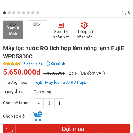
1
/ 8
Xem 8
Xem 14
Thông số
hình
nhận xét
kỹ thuật
Máy lọc nước RO tích hợp làm nóng lạnh FujiE
WPD5300C
So sánh
(6 đánh giá)
5.650.000đ
7.500.000đ
-25%
(Đã gồm VAT)
Thương hiệu:
FujiE
|
Máy lọc nước RO FujiE
Trạng thái:
Còn hàng
-
+
Chọn số lượng:
Cho vào giỏ
Đặt mua