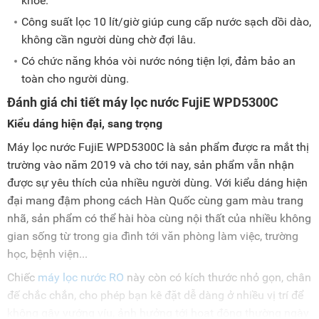
khỏe.
Công suất lọc 10 lít/giờ giúp cung cấp nước sạch dồi dào,
không cần người dùng chờ đợi lâu.
Có chức năng khóa vòi nước nóng tiện lợi, đảm bảo an
toàn cho người dùng.
Đánh giá chi tiết máy lọc nước FujiE WPD5300C
Kiểu dáng hiện đại, sang trọng
Máy lọc nước FujiE WPD5300C là sản phẩm được ra mắt thị
trường vào năm 2019 và cho tới nay, sản phẩm vẫn nhận
được sự yêu thích của nhiều người dùng. Với kiểu dáng hiện
đại mang đậm phong cách Hàn Quốc cùng gam màu trang
nhã, sản phẩm có thể hài hòa cùng nội thất của nhiều không
gian sống từ trong gia đình tới văn phòng làm việc, trường
học, bệnh viện...
Chiếc
máy lọc nước RO
này còn có kích thước nhỏ gọn, chân
đế chắc chắn, cho phép bạn kê đặt dễ dàng ở nhiều vị trí để
không gây vướng víu, ảnh hưởng tới hoạt động thường ngày