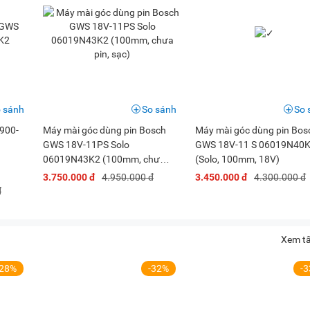
cần lưu ý một số điều như sau:
a máy đã được lắp ghép đúng chưa.
g tay, kính mắt...) khi vận hành máy mài góc Bosch.
ủa nhà sản xuất, đúng chuẩn: 100mm, ren trục M10.
i ẩm ướt.
 sánh
So sánh
So 
 bảo trì, vệ sinh sạch sẽ.
900-
Máy mài góc dùng pin Bosch
Máy mài góc dùng pin Bos
GWS 18V-11PS Solo
GWS 18V-11 S 06019N40
để bảo dưỡng, không tự ý tháo lắp gây mất an toàn hoặc có thể
06019N43K2 (100mm, chưa
(Solo, 100mm, 18V)
pin, sạc)
3.750.000 đ
4.950.000 đ
3.450.000 đ
4.300.000 đ
góc 100mm Bosch GWS 900-100S mà bạn có thể tham khảo:
đ
 mài góc 100mm Bosch GWS 900-100S
Xem tấ
-28%
-32%
-
y mài góc Bosch GWS 900-100S