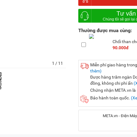
Tư vấn
Thường được mua cùng:
Chổi than c
90.000đ
1
/ 11
Miễn phí giao hàng trong
thêm)
Được hàng trăm ngàn Doa
đồng, không chi phí ẩn
(
Chứng nhận META.vn là đ
Bảo hành toàn quốc.
(X
META.vn - Điện Máy
Địa chỉ: