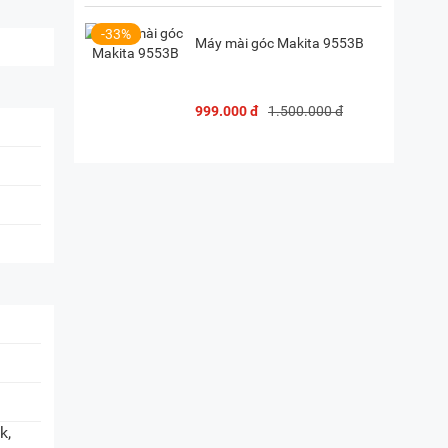
-33%
Máy mài góc Makita 9553B
999.000 đ
1.500.000 đ
k,