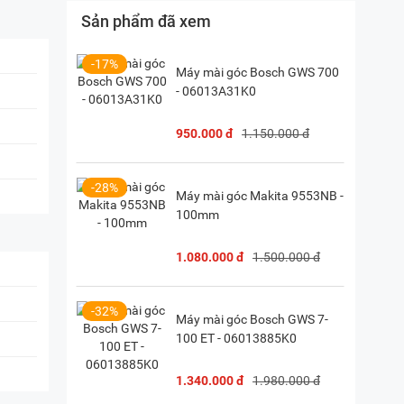
Sản phẩm đã xem
, Hà Nội
(
Chỉ đường)
iền, TP. HCM
(
Chỉ đường)
-17%
Máy mài góc Bosch GWS 700
- 06013A31K0
P. Vườn Lài, TP. HCM
(
Chỉ đường)
950.000 đ
1.150.000 đ
-28%
Máy mài góc Makita 9553NB -
100mm
1.080.000 đ
1.500.000 đ
-32%
Máy mài góc Bosch GWS 7-
100 ET - 06013885K0
1.340.000 đ
1.980.000 đ