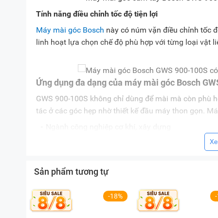
Tính năng điều chỉnh tốc độ tiện lợi
Máy mài góc Bosch
này có núm vặn điều chỉnh tốc đ
linh hoạt lựa chọn chế độ phù hợp với từng loại vật l
Ứng dụng đa dạng của máy mài góc Bosch GW
GWS 900-100S không chỉ dùng để mài mà còn phù hợp
tác ở các góc hẹp nhờ thiết kế đầu máy thon gọn. M
Ngành công nghiệp cơ khí, xây dựng
Xưởng sửa chữa ô tô, máy móc
Xe
Gia công kim loại và vật liệu cứng
Sản phẩm tương tự
Ngoài ra,
máy còn được tích hợp chức năng chống kh
-18%
bất ngờ.
Lưu ý khi sử dụng máy mài góc Bosch GWS 90