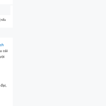
 (nếu
ch
u cải
ười
đại,