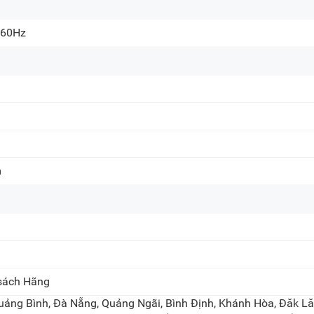
 60Hz
m
 sách Hãng
uảng Bình, Đà Nẵng, Quảng Ngãi, Bình Định, Khánh Hòa, Đăk Lă