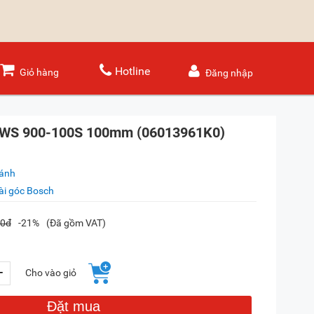
Hotline
Giỏ hàng
Đăng nhập
GWS 900-100S 100mm (06013961K0)
sánh
i góc Bosch
00đ
-21%
(Đã gồm VAT)
+
Cho vào giỏ
Đặt mua