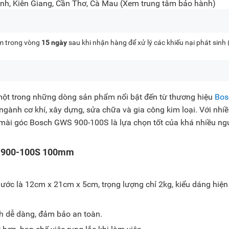
nh, Kiên Giang, Cần Thơ, Cà Mau
(Xem trung tâm bảo hành)
kèm trong vòng
15 ngày
sau khi nhận hàng để xử lý các khiếu nại phát sinh
một trong những dòng sản phẩm nổi bật đến từ thương hiệu
Bos
gành cơ khí, xây dựng, sửa chữa và gia công kim loại. Với nhiề
áy mài góc Bosch GWS 900-100S là lựa chọn tốt của khá nhiều ng
S 900-100S 100mm
ớc là 12cm x 21cm x 5cm, trọng lượng chỉ 2kg, kiểu dáng hiện 
h dễ dàng, đảm bảo an toàn.