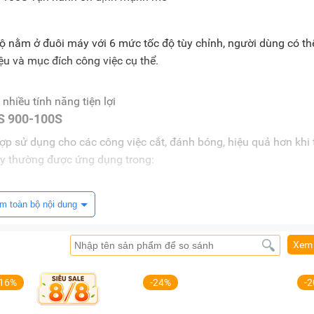
ộ nằm ở đuôi máy với 6 mức tốc độ tùy chỉnh, người dùng có th
iệu và mục đích công việc cụ thể.
S 900-100S
 sử dụng cho các công việc cắt, đánh bóng, hiệu quả hơn khi 
áy thường được ứng dụng trong:
m toàn bộ nội dung
Xem 
ởi động lại, đảm bảo máy không tự động chạy khi có sự cố mất
-16%
-24%
-
0-100S