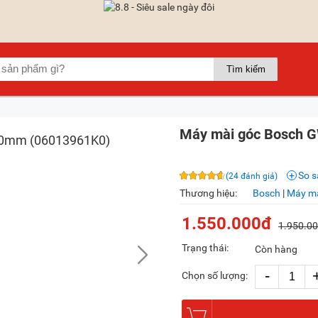
Máy mài góc Bosch 
So 
(24 đánh giá)
Thương hiệu:
Bosch
|
Máy mà
1.550.000đ
1.950.0
Trạng thái:
Còn hàng
-
Chọn số lượng: