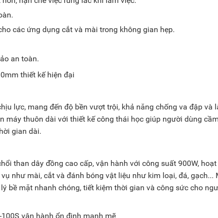
hơn, hạn chế việc rung lắc khi làm việc.
oàn.
ho các ứng dụng cắt và mài trong không gian hẹp.
ảo an toàn.
hịu lực, mang đến độ bền vượt trội, khả năng chống va đập và 
ân máy thuôn dài với thiết kế công thái học giúp người dùng cầ
hời gian dài.
ổi than dây đồng cao cấp, vận hành với công suất 900W, hoạt
vụ như mài, cắt và đánh bóng vật liệu như kim loại, đá, gạch...
 lý bề mặt nhanh chóng, tiết kiệm thời gian và công sức cho ngư