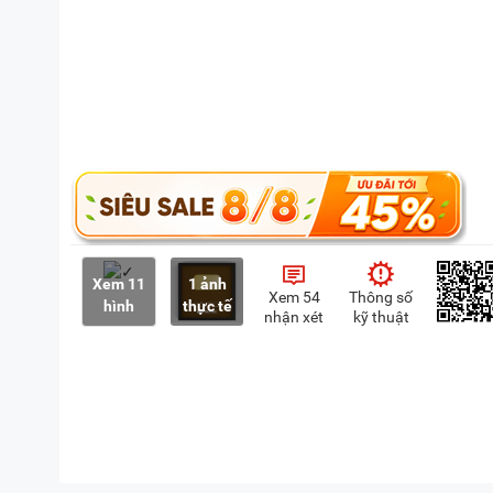
Xem 11
1 ảnh
Xem 54
Thông số
hình
thực tế
nhận xét
kỹ thuật