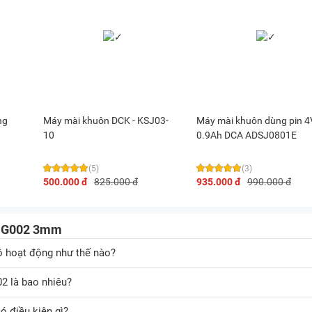
ng
Máy mài khuôn DCK - KSJ03-
Máy mài khuôn dùng pin 4
10
0.9Ah DCA ADSJ0801E
(5)
(3)
500.000 đ
825.000 đ
935.000 đ
990.000 đ
 DG002 3mm
 hoạt động như thế nào?
2 là bao nhiêu?
ó điều kiện gì?