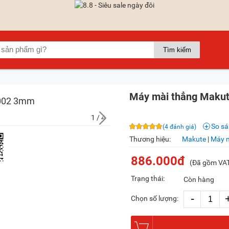
Máy mài thẳng Maku
1
/ 4
So s
(4 đánh giá)
Thương hiệu:
Makute
|
Máy 
886.000đ
(Đã gồm VA
Trạng thái:
Còn hàng
-
Chọn số lượng: