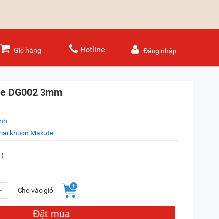
Hotline
Giỏ hàng
Đăng nhập
te DG002 3mm
ánh
mài khuôn Makute
T)
+
Cho vào giỏ
Đặt mua