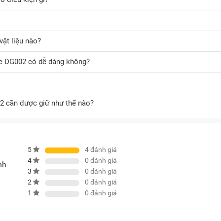
ật liệu nào?
te DG002 có dễ dàng không?
2 cần được giữ như thế nào?
5
4
đánh giá
4
0
đánh giá
nh
3
0
đánh giá
2
0
đánh giá
1
0
đánh giá