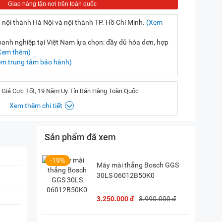
 nội thành Hà Nội và nội thành TP. Hồ Chí Minh.
(Xem
nh nghiệp tại Việt Nam lựa chọn: đầy đủ hóa đơn, hợp
Xem thêm)
em trung tâm bảo hành)
 Giá Cực Tốt, 19 Năm Uy Tín Bán Hàng Toàn Quốc
Xem thêm chi tiết
Sản phẩm đã xem
, Hà Nội
(
Chỉ đường)
iền, TP. HCM
(
Chỉ đường)
-19%
Máy mài thẳng Bosch GGS
30LS 06012B50K0
P. Vườn Lài, TP. HCM
(
Chỉ đường)
3.250.000 đ
3.990.000 đ