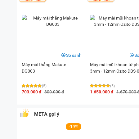
So sánh
So
Máy mài thẳng Makute
Máy mài mũi khoan từ ph
DG003
3mm - 12mm Ozito DBS-
(5)
(5)
703.000 đ
800.000 đ
1.650.000 đ
1.670.000 
META gợi ý
-19%