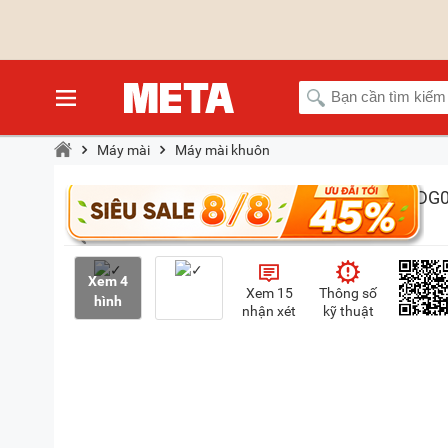
Máy mài
Máy mài khuôn
Xem 4
Xem 15
Thông số
hình
nhận xét
kỹ thuật