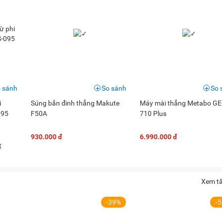
 sánh
So sánh
So 
i
Súng bắn đinh thẳng Makute
Máy mài thẳng Metabo GE
095
F50A
710 Plus
930.000 đ
6.990.000 đ
đ
Xem tấ
-39%
-