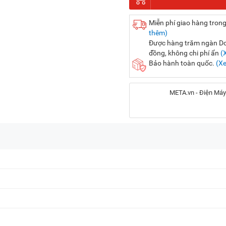
Miễn phí giao hàng trong
thêm)
Được hàng trăm ngàn Doa
đồng, không chi phí ẩn
(
Bảo hành toàn quốc.
(X
META.vn - Điện Máy
Địa chỉ:
56 Duy Tân, P. Cầu Giấy
20A Cộng Hòa, P. Bảy H
716-718 Điện Biên Phủ, 