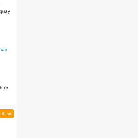
ử
 quay
than
.
thực
tất cả