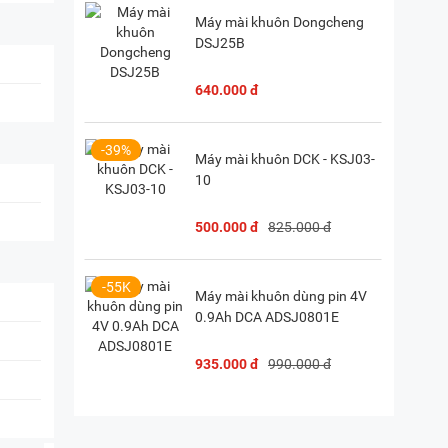
Máy mài khuôn Dongcheng
DSJ25B
640.000 đ
-39%
Máy mài khuôn DCK - KSJ03-
10
500.000 đ
825.000 đ
-55K
Máy mài khuôn dùng pin 4V
0.9Ah DCA ADSJ0801E
935.000 đ
990.000 đ