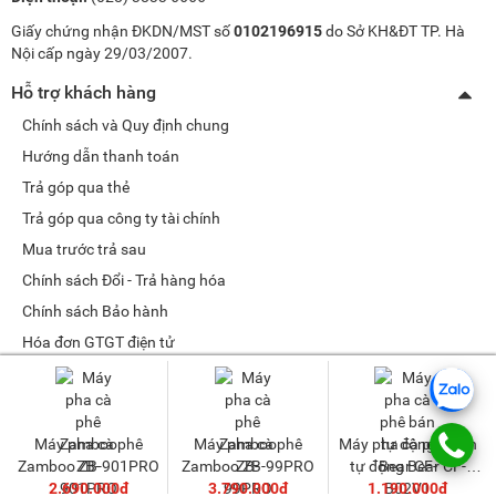
Giấy chứng nhận ĐKDN/MST số
0102196915
do Sở KH&ĐT TP. Hà
Nội cấp ngày 29/03/2007.
Hỗ trợ khách hàng
Chính sách và Quy định chung
Hướng dẫn thanh toán
Trả góp qua thẻ
Trả góp qua công ty tài chính
Mua trước trả sau
Chính sách Đổi - Trả hàng hóa
Chính sách Bảo hành
Hóa đơn GTGT điện tử
Chính sách bảo mật dữ liệu cá nhân
Tư vấn sản phẩm
Máy pha cà phê
Máy pha cà phê
Máy pha cà phê bán
Quản lý tài khoản
Zamboo ZB-901PRO
Zamboo ZB-99PRO
tự động Bear CF-
Thay đổi thông tin
Về META.vn
2.690.000đ
3.790.000đ
1.190.000đ
B02V1