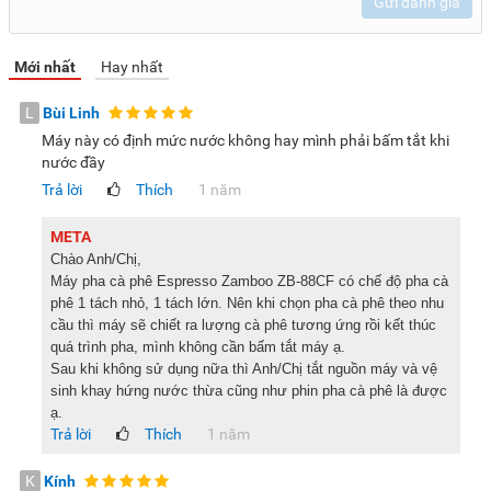
Gửi đánh giá
CE, ROSH, đồng thời đạt tiêu chuẩn QCVN4:2009/BKHCN
cho phép lưu hành tại Việt Nam. Những chứng nhận này
không chỉ khẳng định chất lượng sản phẩm và độ an toàn
Mới nhất
Hay nhất
khi sử dụng, mà còn chứng minh sự đầu tư nghiêm túc của
thương hiệu Zamboo vào quy trình sản xuất và kiểm định
L
Bùi Linh
chất lượng.
Máy này có định mức nước không hay mình phải bấm tắt khi
nước đầy
Tấm phát nhiệt giữ ấm cà phê , tiện lợi và tinh tế
Trả lời
Thích
1 năm
Phía trên đỉnh
máy pha cà phê
được trang bị tấm phát nhiệt
META
thông minh, có tác dụng giữ ấm cà phê hoặc ly tách sau khi
Chào Anh/Chị,
pha. Nhờ tính năng này, cà phê luôn duy trì được nhiệt độ lý
Máy pha cà phê Espresso Zamboo ZB-88CF có chế độ pha cà
tưởng, giúp bạn thưởng thức trọn vẹn hương vị dù không
phê 1 tách nhỏ, 1 tách lớn. Nên khi chọn pha cà phê theo nhu
uống nhanh. Đây là chi tiết nhỏ nhưng thể hiện sự tinh tế
cầu thì máy sẽ chiết ra lượng cà phê tương ứng rồi kết thúc
quá trình pha, mình không cần bấm tắt máy ạ.
trong thiết kế của dòng máy này.
Sau khi không sử dụng nữa thì Anh/Chị tắt nguồn máy và vệ
Cấu tạo của máy pha cà phê Espresso Zamboo ZB-
sinh khay hứng nước thừa cũng như phin pha cà phê là được
88CF
ạ.
Trả lời
Thích
1 năm
Tấm giữ ấm cà phê
Nút nguồn
K
Kính