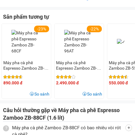
nhựa PP.
Sản phẩm tương tự
Kích thước của máy pha cà phê Espresso Zamboo ZB-88CF
-23%
-22%
Giao diện tinh tế, thao tác dễ dàng với van phun hơi tiện
dụng
Phần mặt trước của
máy pha cà phê bán tự động
được thiết
kế trang nhã, tối giản, phù hợp với mọi không gian nội thất
Máy pha cà phê
Máy pha cà phê
Máy pha cà ph
hiện đại. Các nút vặn và công tắc điều khiển được bố trí hợp
Espresso Zamboo ZB-
Espresso Zamboo ZB-
Zamboo ZB-5
lý, dễ thao tác cho cả người mới bắt đầu. Đặc biệt, máy được
68CF
96AT
trang bị van điều chỉnh phun hơi, giúp người dùng đánh sữa
890.000 đ
2.490.000 đ
550.000 đ
nhanh và tạo bọt mịn bông hơn, mang đến ly Cappuccino
So sánh
So sánh
chuẩn quán cà phê ngay tại nhà.
Bình chứa nước lớn 1.6 lít
Câu hỏi thường gặp về Máy pha cà phê Espresso
Bình chứa nước
máy pha cà phê Espresso
có dung tích 1.6
Zamboo ZB-88CF (1.6 lít)
lít giúp bạn thoải mái pha cà phê mà không phải đổ nước
Máy pha cà phê Zamboo ZB-88CF có bao nhiêu vòi rót
nhiều lần. Sau mỗi lần pha khoảng 25s nước sẽ đạt đủ nhiệt
cà phê?