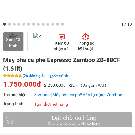
1
/ 13
Xem 13
Xem 60
Thông số
hình
nhận xét
kỹ thuật
Máy pha cà phê Espresso Zamboo ZB-88CF
(1.6 lít)
So sánh
(28 đánh giá)
1.750.000đ
2.250.000đ
-22%
(Đã gồm VAT)
Thương hiệu:
Zamboo
|
Máy pha cà phê bán tự động Zamboo
Trạng thái:
Tạm thời hết hàng
Đặt chờ có hàng