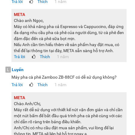
Trả lời
Thích
1 năm
META
Chào anh Ngọc,
Máy có khả năng pha cả Espresso và Cappuccino, đáp ứng
đa dạng nhu cầu pha cà phê của người dùng, từ cà phê đen
đậm đặc đến cà phê sữa bọt mịn.
Nếu Anh cần tìm hiểu thêm về sản phẩm hay đặt mua, có
thể để lại thông tin tại đây, META sẵn sàng hỗ trợ Anh.
Trả lời
Thích
1 năm
L
Luyến
Máy pha cà phê Zamboo ZB-88CF có dễ sử dụng không?
Trả lời
Thích
1 năm
META
Chào Anh/Chị,
Máy rất dễ sử dụng với thiết kế nút vặn đơn giản và chỉ cần
một nút bấm để bắt đầu quá trình pha cà phê cùng với các
chỉ dẫn rõ ràng trên bảng điều khiển.
Anh/Chị có nhu cầu đặt mua sản phẩm, vui lòng để lại
thông tin, META sẽ liên hệ hỗ trợ ngay ạ.