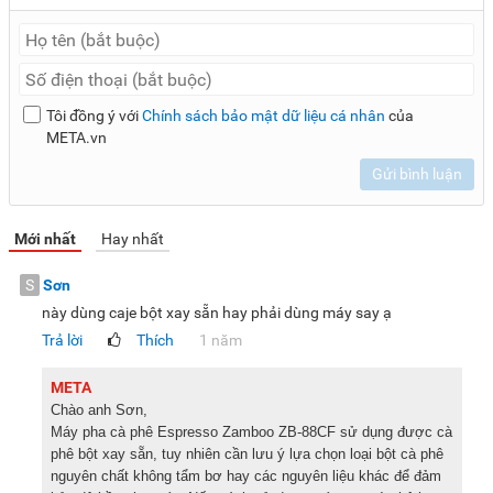
Bước 1, 2 và 3
Tôi đồng ý với
Chính sách bảo mật dữ liệu cá nhân
của
Bước 4, 5, 6
META.vn
Gửi bình luận
Hộp đựng bảo quản
Mới nhất
Hay nhất
Mặt trước bằng thép không gỉ
S
Sơn
này dùng caje bột xay sẵn hay phải dùng máy say ạ
Trả lời
Thích
1 năm
Mặt bên hông bằng nhựa
META
Chào anh Sơn,
Bình nước bằng nhựa
Máy pha cà phê Espresso Zamboo ZB-88CF sử dụng được cà
phê bột xay sẵn, tuy nhiên cần lưu ý lựa chọn loại bột cà phê
nguyên chất không tẩm bơ hay các nguyên liệu khác để đảm
Bảng điều khiển