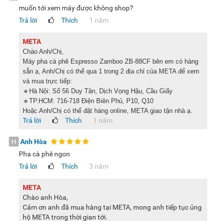
muốn tới xem máy được không shop?
Nút pha cà phê
Trả lời
Thích
1 năm
Nút xả hơi nước
Bộ phận chứa bột cà phê
META
Chào Anh/Chị,
2 đầu ra cà phê
Máy pha cà phê Espresso Zamboo ZB-88CF bên em có hàng
Đầu xa hơi nước
sẵn ạ, Anh/Chị có thể qua 1 trong 2 địa chỉ của META để xem
và mua trực tiếp:
Khay hứng nước thừa và để cốc
🔹Hà Nội: Số 56 Duy Tân, Dịch Vọng Hậu, Cầu Giấy
Van điều chỉnh phun hơi
🔹TP.HCM: 716-718 Điện Biên Phủ, P10, Q10
Hoặc Anh/Chị có thể đặt hàng online, META giao tận nhà ạ.
Bình chứa nước
Trả lời
Thích
1 năm
H
Anh Hòa
Các bộ phận trên máy pha cà phê
Pha cà phê ngon
Hướng dẫn sử dụng máy pha cà phê Zamboo ZB-
Trả lời
Thích
3 năm
88CF
META
Pha cà phê Espresso
Chào anh Hòa,
Cảm ơn anh đã mua hàng tại META, mong anh tiếp tục ủng
hộ META trong thời gian tới.