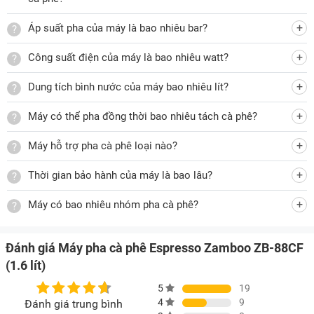
độ để pha ly kế tiếp. Bình nước có thể đổ nước trực tiếp hoặc
tháo ra để bổ sung thêm nước.
Áp suất pha của máy là bao nhiêu bar?
Công suất điện của máy là bao nhiêu watt?
Dung tích bình nước của máy bao nhiêu lít?
Bình chứa nước có vạch MAX và vạch MIN
Khay nước thừa tháo rời, dễ dàng vệ sinh và bảo quản
Máy có thể pha đồng thời bao nhiêu tách cà phê?
Khay chứa nước thừa của Zamboo ZB-88CF được thiết kế
Máy hỗ trợ pha cà phê loại nào?
thông minh, có thể tháo rời nhanh chóng, giúp việc vệ sinh
trở nên dễ dàng hơn sau mỗi lần sử dụng. Nhờ đó, máy luôn
Thời gian bảo hành của máy là bao lâu?
sạch sẽ, không bị ứ đọng nước hay bám cặn, đảm bảo tuổi
Máy có bao nhiêu nhóm pha cà phê?
thọ lâu dài và chất lượng cà phê ổn định.
Đánh giá Máy pha cà phê Espresso Zamboo ZB-88CF
Khay nước thừa tháo rời ra được
(1.6 lít)
Áp suất 15 bar, chiết xuất trọn hương vị cà phê Espresso
5
19
Với áp suất bơm lên đến 15 bar cùng công suất 850W, máy
4
9
Đánh giá trung bình