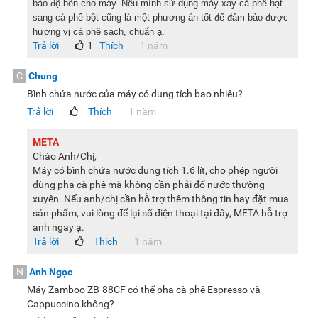
bảo độ bền cho máy. Nếu mình sử dụng máy xay cà phê hạt
sang cà phê bột cũng là một phương án tốt để đảm bảo được
hương vị cà phê sạch, chuẩn ạ.
Trả lời
1
Thích
Bộ lọc và thìa nén
1 năm
C
Chung
Máy có 1 phin lọc đi kèm
Bình chứa nước của máy có dung tích bao nhiêu?
Trả lời
Thích
1 năm
Với sự kết hợp giữa hiệu năng mạnh mẽ, thiết kế tinh tế và
tính năng tiện dụng, máy pha cà phê Espresso Zamboo ZB-
META
88CF không chỉ giúp bạn thưởng thức những tách cà phê
Chào Anh/Chị,
đậm đà mỗi ngày mà còn mang lại phong cách hiện đại cho
Máy có bình chứa nước dung tích 1.6 lít, cho phép người
dùng pha cà phê mà không cần phải đổ nước thường
không gian bếp hay văn phòng. Đây là dòng máy lý tưởng
xuyên. Nếu anh/chị cần hỗ trợ thêm thông tin hay đặt mua
dành cho những ai muốn tự tay pha cà phê Espresso,
sản phẩm, vui lòng để lại số điện thoại tại đây, META hỗ trợ
Cappuccino chuẩn vị ngay tại nhà mà không cần đến quán.
anh ngay ạ.
Zamboo ZB-88CF – người bạn đồng hành hoàn hảo cho mọi
Trả lời
Thích
1 năm
tín đồ cà phê.
N
Anh Ngọc
Lưu ý:
Hình ảnh sản phẩm chỉ có tính chất minh họa, chi tiết
Máy Zamboo ZB-88CF có thể pha cà phê Espresso và
sản phẩm, màu sắc có thể thay đổi tùy theo sản phẩm thực
Cappuccino không?
tế.