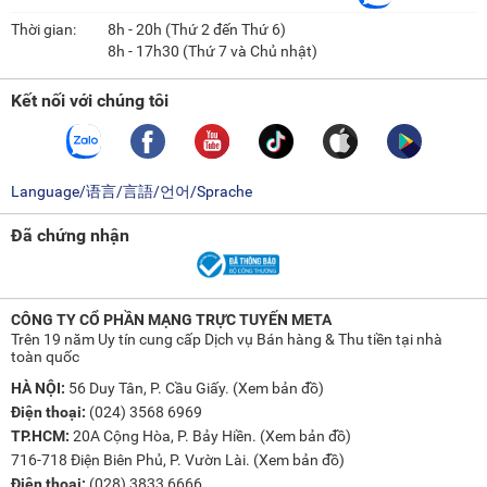
Thời gian:
8h - 20h (Thứ 2 đến Thứ 6)
8h - 17h30 (Thứ 7 và Chủ nhật)
Kết nối với chúng tôi
Language/语言/言語/언어/Sprache
Đã chứng nhận
CÔNG TY CỔ PHẦN MẠNG TRỰC TUYẾN META
Trên 19 năm Uy tín cung cấp Dịch vụ Bán hàng & Thu tiền tại nhà
toàn quốc
HÀ NỘI:
56 Duy Tân, P. Cầu Giấy. (
Xem bản đồ
)
Điện thoại:
(024) 3568 6969
TP.HCM:
20A Cộng Hòa, P. Bảy Hiền. (
Xem bản đồ
)
716-718 Điện Biên Phủ, P. Vườn Lài. (
Xem bản đồ
)
Điện thoại:
(028) 3833 6666