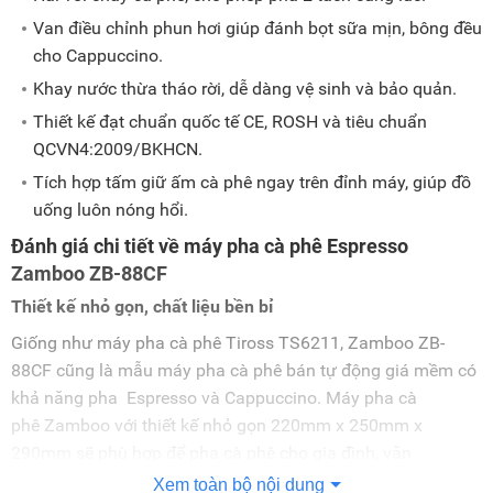
Van điều chỉnh phun hơi giúp đánh bọt sữa mịn, bông đều
cho Cappuccino.
Khay nước thừa tháo rời, dễ dàng vệ sinh và bảo quản.
Thiết kế đạt chuẩn quốc tế CE, ROSH và tiêu chuẩn
QCVN4:2009/BKHCN.
Tích hợp tấm giữ ấm cà phê ngay trên đỉnh máy, giúp đồ
uống luôn nóng hổi.
Đánh giá chi tiết về máy pha cà phê Espresso
Zamboo ZB-88CF
Thiết kế nhỏ gọn, chất liệu bền bỉ
Giống như máy pha cà phê Tiross TS6211, Zamboo ZB-
88CF cũng là mẫu máy pha cà phê bán tự động giá mềm có
khả năng pha Espresso và Cappuccino. Máy pha cà
phê Zamboo với thiết kế nhỏ gọn 220mm x 250mm x
290mm sẽ phù hợp để pha cà phê cho gia đình, văn
phòng. Máy làm từ chất liệu nhôm, thép không gỉ, nhựa ABS,
Xem toàn bộ nội dung