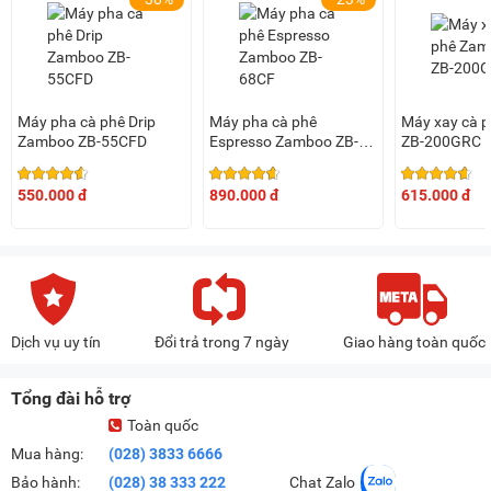
Máy pha cà phê Drip
Máy pha cà phê
Máy xay cà 
Zamboo ZB-55CFD
Espresso Zamboo ZB-
ZB-200GRC
68CF
550.000 đ
890.000 đ
615.000 đ
Dịch vụ uy tín
Đổi trả trong 7 ngày
Giao hàng toàn quốc
Tổng đài hỗ trợ
Toàn quốc
Mua hàng:
(028) 3833 6666
Bảo hành:
(028) 38 333 222
Chat Zalo