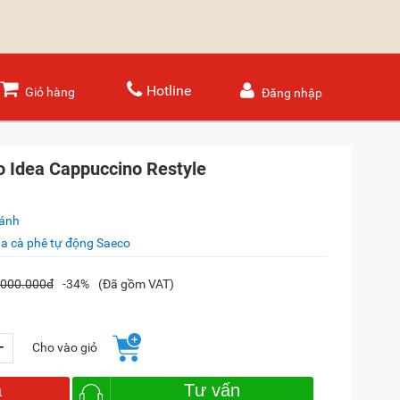
Hotline
Giỏ hàng
Đăng nhập
 Idea Cappuccino Restyle
sánh
a cà phê tự động Saeco
.000.000đ
-34%
(Đã gồm VAT)
+
Cho vào giỏ
a
Tư vấn