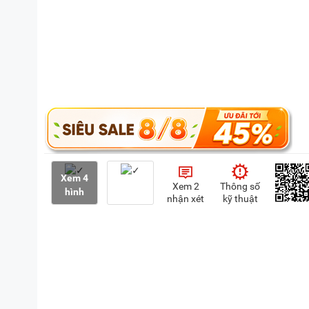
Xem 4
Xem 2
Thông số
hình
nhận xét
kỹ thuật