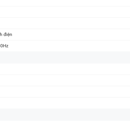
h điện
60Hz