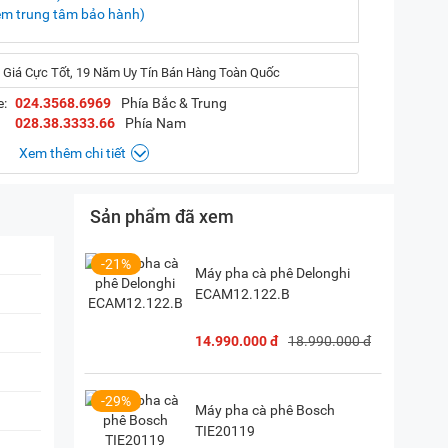
em trung tâm bảo hành)
 Giá Cực Tốt, 19 Năm Uy Tín Bán Hàng Toàn Quốc
e:
024.3568.6969
Phía Bắc & Trung
028.38.3333.66
Phía Nam
Xem thêm chi tiết
Sản phẩm đã xem
, Hà Nội
(
Chỉ đường)
iền, TP. HCM
(
Chỉ đường)
-21%
Máy pha cà phê Delonghi
ECAM12.122.B
P. Vườn Lài, TP. HCM
(
Chỉ đường)
14.990.000 đ
18.990.000 đ
28) 38 333 222
-29%
Máy pha cà phê Bosch
TIE20119