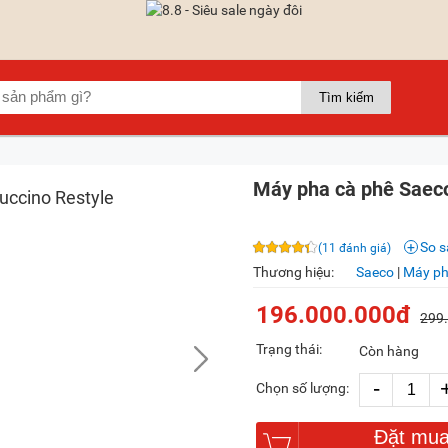
Máy pha cà phê Saeco
So 
(11 đánh giá)
Thương hiệu:
Saeco
|
Máy ph
196.000.000đ
299
Trạng thái:
Còn hàng
-
Chọn số lượng:
Đặt mu