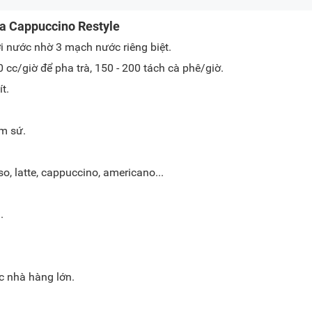
ea Cappuccino Restyle
i nước nhờ 3 mạch nước riêng biệt.
c/giờ để pha trà, 150 - 200 tách cà phê/giờ.
t.
m sứ.
, latte, cappuccino, americano...
.
c nhà hàng lớn.