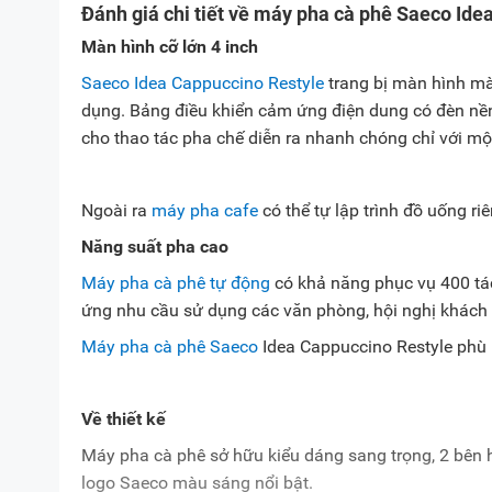
Đánh giá chi tiết về máy pha cà phê Saeco Ide
Màn hình cỡ lớn 4 inch
Saeco Idea Cappuccino Restyle
trang bị màn hình màu
dụng. Bảng điều khiển cảm ứng điện dung có đèn nền 
cho thao tác pha chế diễn ra nhanh chóng chỉ với mộ
Ngoài ra
máy pha cafe
có thể tự lập trình đồ uống r
Năng suất pha cao
Máy pha cà phê tự động
có khả năng phục vụ 400 tác
ứng nhu cầu sử dụng các văn phòng, hội nghị khách
Máy pha cà phê Saeco
Idea Cappuccino Restyle phù 
Về thiết kế
Máy pha cà phê sở hữu kiểu dáng sang trọng, 2 bên
logo Saeco màu sáng nổi bật.