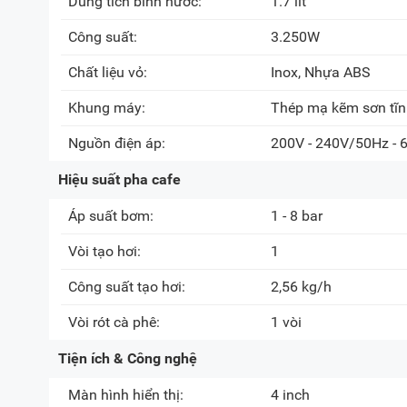
Dung tích bình nước:
1.7 lít
Công suất:
3.250W
Chất liệu vỏ:
Inox, Nhựa ABS
Khung máy:
Thép mạ kẽm sơn tĩn
Nguồn điện áp:
200V - 240V/50Hz - 
Hiệu suất pha cafe
Áp suất bơm:
1 - 8 bar
Vòi tạo hơi:
1
Công suất tạo hơi:
2,56 kg/h
Vòi rót cà phê:
1 vòi
Tiện ích & Công nghệ
Màn hình hiển thị:
4 inch