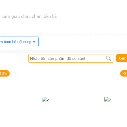
 cảm giác chắc chắn, bền bỉ.
 tiếp từ bình bên ngoài (tùy chọn) và máy sẽ tự động đánh sữa 
 uống pha trộn giữa sữa và cà phê tùy theo lựa chọn của người 
m toàn bộ nội dung
ữa theo theo bốn cách khác nhau.
Xem 
c làm bằng thép và ba vòng mạch. Do đó một lúc máy có thể là
-13%
-
sso. Nhờ vậy mà thời gian pha chế sẽ rút ngắn nhiều lần so vớ
 thời gian xay hạt nhanh nhất có thể. Cối ép dễ dàng tháo lắ