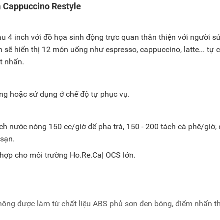
a Cappuccino Restyle
 4 inch với đồ họa sinh động trực quan thân thiện với người s
sẽ hiển thị 12 món uống như espresso, cappuccino, latte... tự 
t nhấn.
iêng hoặc sử dụng ở chế độ tự phục vụ.
h nước nóng 150 cc/giờ để pha trà, 150 - 200 tách cà phê/giờ,
 sạn.
hợp cho môi trường Ho.Re.Ca| OCS lớn.
 hông được làm từ chất liệu ABS phủ sơn đen bóng, điểm nhấn 