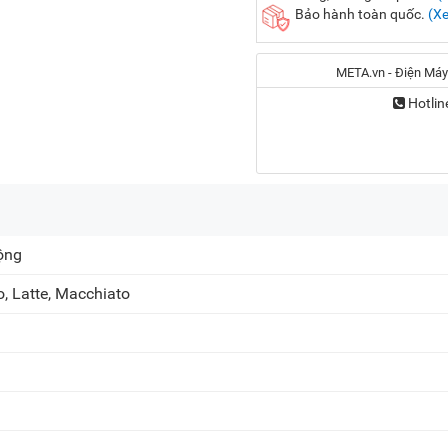
Bảo hành toàn quốc.
(X
META.vn - Điện Máy
Hotlin
Địa chỉ:
56 Duy Tân, P. Cầu Giấy
ộng
20A Cộng Hòa, P. Bảy H
o, Latte, Macchiato
716-718 Điện Biên Phủ, 
Chat Zalo
Khiếu nại, Bảo hành:
(0
Email:
care@meta.vn