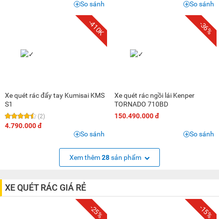
So sánh
So sánh
-410K
-36%
Xe quét rác đẩy tay Kumisai KMS
Xe quét rác ngồi lái Kenper
S1
TORNADO 710BD
150.490.000 đ
(2)
4.790.000 đ
So sánh
So sánh
Xem thêm
28
sản phẩm
XE QUÉT RÁC GIÁ RẺ
-25%
-15%