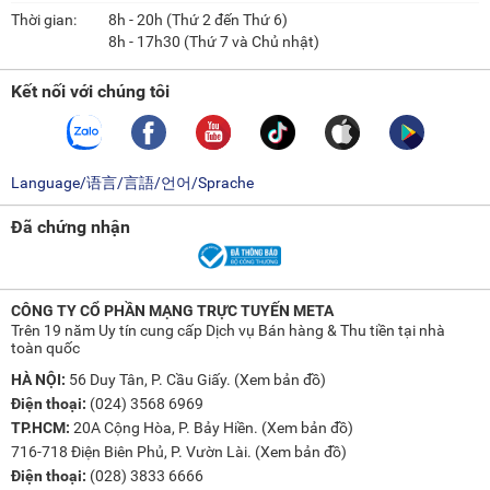
Thời gian:
8h - 20h (Thứ 2 đến Thứ 6)
8h - 17h30 (Thứ 7 và Chủ nhật)
Kết nối với chúng tôi
Language/语言/言語/언어/Sprache
Đã chứng nhận
CÔNG TY CỔ PHẦN MẠNG TRỰC TUYẾN META
Trên 19 năm Uy tín cung cấp Dịch vụ Bán hàng & Thu tiền tại nhà
toàn quốc
HÀ NỘI:
56 Duy Tân, P. Cầu Giấy. (
Xem bản đồ
)
Điện thoại:
(024) 3568 6969
TP.HCM:
20A Cộng Hòa, P. Bảy Hiền. (
Xem bản đồ
)
716-718 Điện Biên Phủ, P. Vườn Lài. (
Xem bản đồ
)
Điện thoại:
(028) 3833 6666