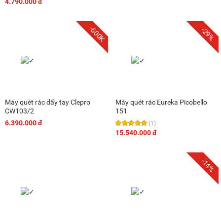
4.790.000 đ
-600K
-29%
Máy quét rác đẩy tay Clepro
Máy quét rác Eureka Picobello
CW103/2
151
6.390.000 đ
(1)
15.540.000 đ
-14%