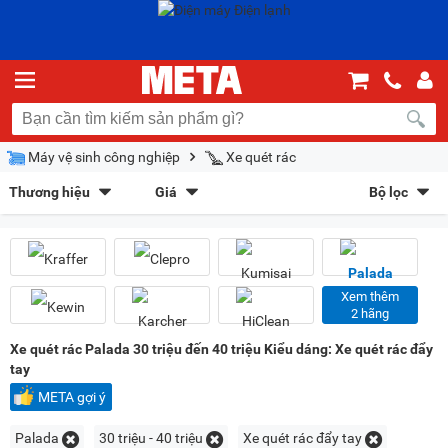
Máy vệ sinh công nghiệp
Xe quét rác
Thương hiệu
Giá
Bộ lọc
Kraffer
(4)
Clepro
(11)
Sắp xếp theo
Kumisai
(10)
Palada
(1)
Bán chạy nhất
Giá tăng dần
Giá giảm dần
Giảm giá
Kewin
(1)
Karcher
(6)
HiClean
(1)
Kenper
(1)
Mới nhất
Trả góp
META gợi ý
Xem thêm
2 hãng
Eureka - Ý
(1)
Kiểu hiển thị
Xe quét rác Palada 30 triệu đến 40 triệu Kiểu dáng: Xe quét rác đẩy
tay
Dạng lưới
Danh sách
META gợi ý
Chọn khoảng giá
Palada
30 triệu - 40 triệu
Xe quét rác đẩy tay