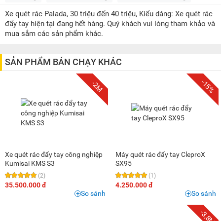
3 triệu - 5 triệu
(4)
Xe quét rác Palada, 30 triệu đến 40 triệu, Kiểu dáng: Xe quét rác
5 triệu - 8 triệu
(2)
đẩy tay hiện tại đang hết hàng. Quý khách vui lòng tham khảo và
10 triệu - 15 triệu
(1)
mua sắm các sản phẩm khác.
15 triệu - 20 triệu
(1)
30 triệu - 40 triệu
(3)
SẢN PHẨM BÁN CHẠY KHÁC
50 triệu - 100 triệu
(2)
-15%
-2M
100 triệu - 200 triệu
(11)
Trên 200 triệu
(7)
Xe quét rác đẩy tay công nghiệp
Máy quét rác đẩy tay CleproX
Kumisai KMS S3
SX95
(2)
(1)
35.500.000 đ
4.250.000 đ
So sánh
So sánh
-3,8M