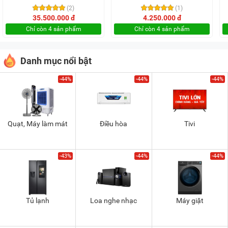
(2)
(1)
35.500.000 đ
4.250.000 đ
Chỉ còn 4 sản phẩm
Chỉ còn 4 sản phẩm
Danh mục nổi bật
-44%
-44%
-44%
Quạt, Máy làm mát
Điều hòa
Tivi
-43%
-44%
-44%
Tủ lạnh
Loa nghe nhạc
Máy giặt