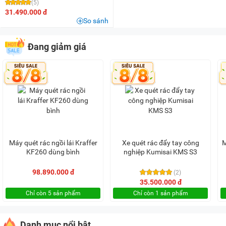
(5)
31.490.000 đ
So sánh
Đang giảm giá
Máy quét rác ngồi lái Kraffer
Xe quét rác đẩy tay công
M
KF260 dùng bình
nghiệp Kumisai KMS S3
98.890.000 đ
(2)
35.500.000 đ
Chỉ còn 5 sản phẩm
Chỉ còn 1 sản phẩm
Danh mục nổi bật