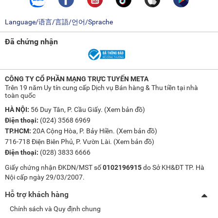
Language/语言/言語/언어/Sprache
Đã chứng nhận
CÔNG TY CỔ PHẦN MẠNG TRỰC TUYẾN META
Trên 19 năm Uy tín cung cấp Dịch vụ Bán hàng & Thu tiền tại nhà
toàn quốc
HÀ NỘI:
56 Duy Tân, P. Cầu Giấy. (
Xem bản đồ
)
Điện thoại:
(024) 3568 6969
TP.HCM:
20A Cộng Hòa, P. Bảy Hiền. (
Xem bản đồ
)
716-718 Điện Biên Phủ, P. Vườn Lài. (
Xem bản đồ
)
Điện thoại:
(028) 3833 6666
Giấy chứng nhận ĐKDN/MST số
0102196915
do Sở KH&ĐT TP. Hà
Nội cấp ngày 29/03/2007.
Hỗ trợ khách hàng
Chính sách và Quy định chung