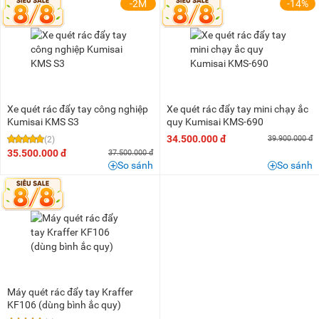
3 triệu - 5 triệu
(4)
-2M
-14%
5 triệu - 8 triệu
(2)
10 triệu - 15 triệu
(1)
15 triệu - 20 triệu
(1)
30 triệu - 40 triệu
(3)
50 triệu - 100 triệu
(2)
Xe quét rác đẩy tay công nghiệp
Xe quét rác đẩy tay mini chạy ắc
Kumisai KMS S3
quy Kumisai KMS-690
100 triệu - 200 triệu
(11)
34.500.000 đ
39.900.000 đ
(2)
Trên 200 triệu
(7)
35.500.000 đ
37.500.000 đ
So sánh
So sánh
Máy quét rác đẩy tay Kraffer
KF106 (dùng bình ắc quy)