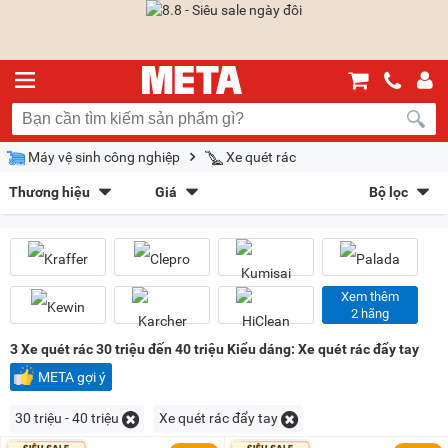
Máy vệ sinh công nghiệp
Xe quét rác
Thương hiệu
Giá
Bộ lọc
Kraffer
(4)
Clepro
(11)
Sắp xếp theo
Kumisai
(10)
Palada
(1)
Bán chạy nhất
Giá tăng dần
Giá giảm dần
Giảm giá
Kewin
(1)
Karcher
(6)
HiClean
(1)
Kenper
(1)
Mới nhất
Trả góp
META gợi ý
Xem thêm
2 hãng
Eureka - Ý
(1)
Kiểu hiển thị
3
Xe quét rác 30 triệu đến 40 triệu Kiểu dáng: Xe quét rác đẩy tay
Dạng lưới
Danh sách
META gợi ý
Chọn khoảng giá
30 triệu - 40 triệu
Xe quét rác đẩy tay