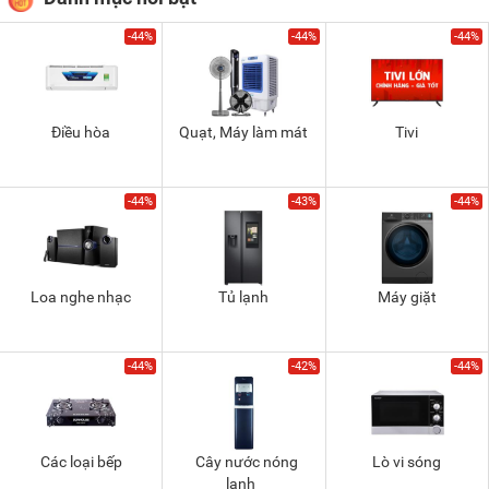
-44%
-44%
-44%
Điều hòa
Quạt, Máy làm mát
Tivi
-44%
-43%
-44%
Loa nghe nhạc
Tủ lạnh
Máy giặt
-44%
-42%
-44%
Các loại bếp
Cây nước nóng
Lò vi sóng
lạnh