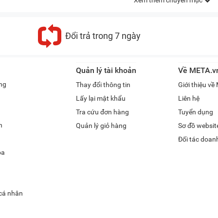
Xem thêm chuyên mục
Đổi trả trong 7 ngày
Quản lý tài khoản
Về META.v
ng
Thay đổi thông tin
Giới thiệu v
Lấy lại mật khẩu
Liên hệ
Tra cứu đơn hàng
Tuyển dụng
h
Quản lý giỏ hàng
Sơ đồ websit
Đối tác doan
óa
 cá nhân