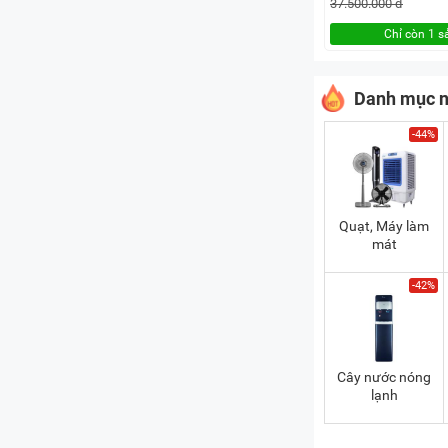
37.500.000 đ
Chỉ còn 1 
Danh mục n
-44%
Quạt, Máy làm
mát
-42%
Cây nước nóng
lạnh