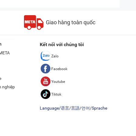
Giao hàng toàn quốc
n
Kết nối với chúng tôi
ề META
Zalo
Facebook
e
Youtube
h nghiệp
Tiktok
Language/语言/言語/언어/Sprache