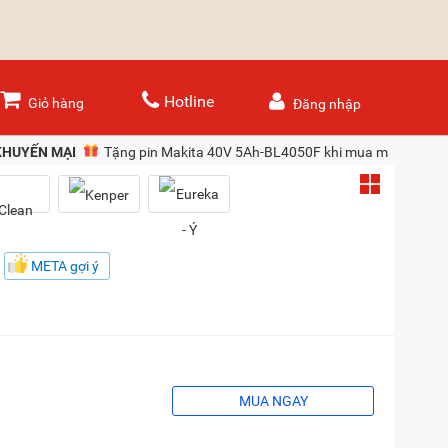
Hotline
Giỏ hàng
Đăng nhập
KHUYẾN MẠI
Tặng pin Makita 40V 5Ah-BL4050F khi mua máy siết bu
META gợi ý
MUA NGAY