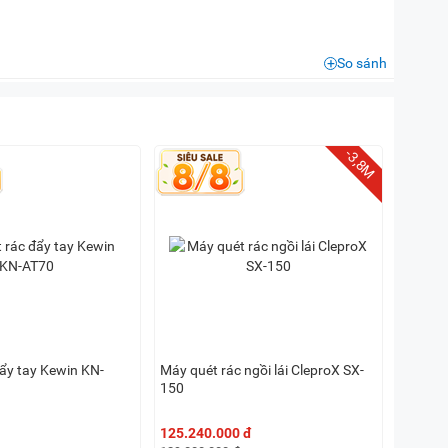
So sánh
-3,8M
đẩy tay Kewin KN-
Máy quét rác ngồi lái CleproX SX-
150
125.240.000 đ