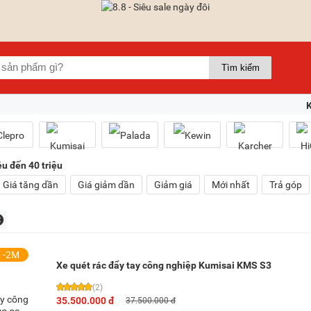
ệu đến 40 triệu
Giá tăng dần
Giá giảm dần
Giảm giá
Mới nhất
Trả góp
-2M
Xe quét rác đẩy tay công nghiệp Kumisai KMS S3
(2)
35.500.000 đ
37.500.000 đ