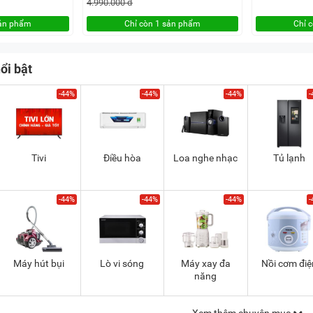
4.990.000 đ
sản phẩm
Chỉ còn 1 sản phẩm
Chỉ 
ổi bật
-44%
-44%
-44%
-
Tivi
Điều hòa
Loa nghe nhạc
Tủ lạnh
-44%
-44%
-44%
-
Máy hút bụi
Lò vi sóng
Máy xay đa
Nồi cơm điệ
năng