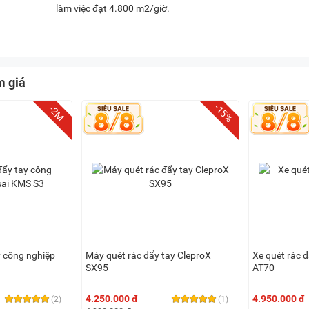
làm việc đạt 4.800 m2/giờ.
m giá
-15%
-2M
y công nghiệp
Máy quét rác đẩy tay CleproX
Xe quét rác 
SX95
AT70
4.250.000 đ
4.950.000 đ
(2)
(1)