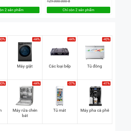
129.000.000 đ
còn 2 sản phẩm
Chỉ còn 2 sản phẩm
43%
-44%
-44%
-40%
Máy giặt
Các loại bếp
Tủ đông
43%
-44%
-37%
-41%
n
Máy rửa chén
Tủ mát
Máy pha cà phê
bát