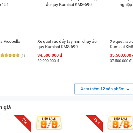
a Picobello
Xe quét rác đẩy tay mini chạy ắc
Xe quét rác 
quy Kumisai KMS-690
Kumisai KM
34.500.000 đ
35.500.000 
(1)
39.900.000 đ
37.500.000 đ
Xem thêm
12
sản phẩm
m giá
-15%
-2M