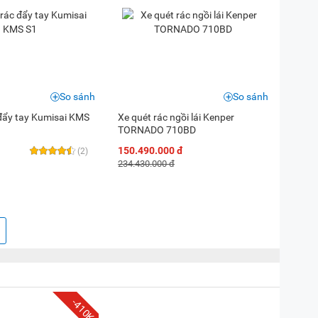
So sánh
So sánh
 đẩy tay Kumisai KMS
Xe quét rác ngồi lái Kenper
TORNADO 710BD
150.490.000 đ
(2)
234.430.000 đ
-410K