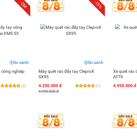
-15%
-2M
So sánh
So sánh
y công nghiệp
Máy quét rác đẩy tay CleproX
Xe quét rác 
SX95
AT70
4.250.000 đ
4.950.000 đ
(2)
(1)
4.990.000 đ