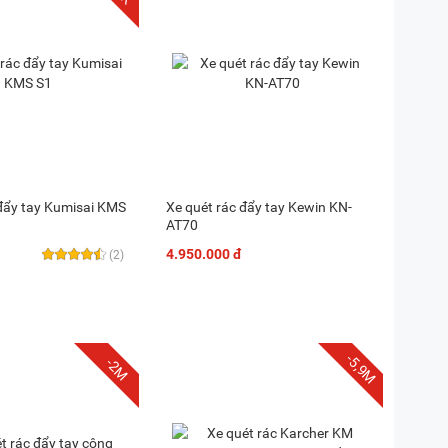
 đẩy tay Kumisai KMS
Xe quét rác đẩy tay Kewin KN-
AT70
4.950.000 đ
(2)
-5,9M
-2M