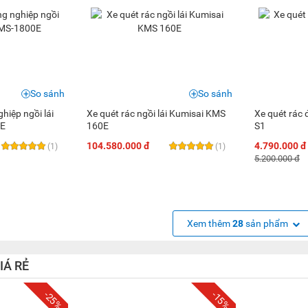
So sánh
So sánh
hiệp ngồi lái
Xe quét rác ngồi lái Kumisai KMS
Xe quét rác
0E
160E
S1
104.580.000 đ
4.790.000 đ
(1)
(1)
5.200.000 đ
Xem thêm
28
sản phẩm
IÁ RẺ
-25%
-15%