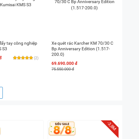
đẩy tay công nghiệp
Xe quét rác Karcher KM 70/30 C
S S3
Bp Anniversary Edition (1.517-
200.0)
đ
(2)
69.690.000 đ
75.550.000 đ
-3,8M