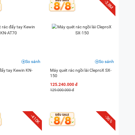
-3,8M
So sánh
So sánh
đẩy tay Kewin KN-
Máy quét rác ngồi lái CleproX SX-
150
125.240.000 đ
129.000.000 đ
-410K
-36%