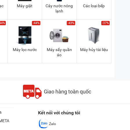
ạc
Máy giặt
Cây nước nóng
Các loại bếp
lạnh
44%
-44%
-43%
-37%
a
Máy lọc nước
Máy sấy quần
Máy hủy tài liệu
áo
Giao hàng toàn quốc
n
Kết nối với chúng tôi
ề META
Zalo