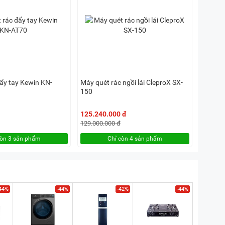
đẩy tay Kewin KN-
Máy quét rác ngồi lái CleproX SX-
150
125.240.000 đ
129.000.000 đ
còn 3 sản phẩm
Chỉ còn 4 sản phẩm
44%
-44%
-42%
-44%