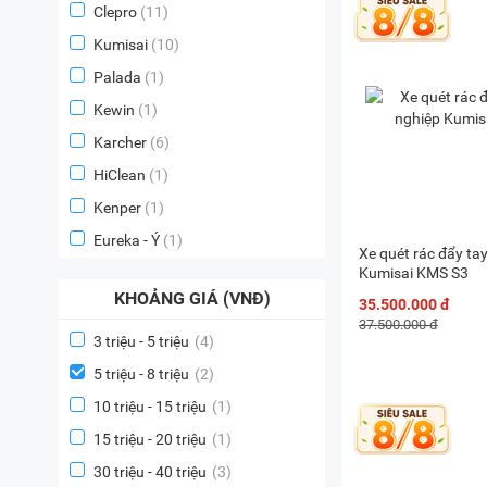
Clepro
(11)
Kumisai
(10)
Palada
(1)
Kewin
(1)
Karcher
(6)
HiClean
(1)
Kenper
(1)
Eureka - Ý
(1)
Xe quét rác đẩy ta
Kumisai KMS S3
KHOẢNG GIÁ (VNĐ)
35.500.000 đ
37.500.000 đ
3 triệu - 5 triệu
(4)
5 triệu - 8 triệu
(2)
10 triệu - 15 triệu
(1)
15 triệu - 20 triệu
(1)
30 triệu - 40 triệu
(3)