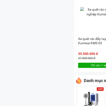
Xe quét rác đẩy ta
Kumisai KMS S3
35.500.000 đ
37.500.000 đ
Chỉ còn 1 
Danh mục n
-44%