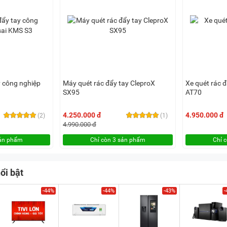
y công nghiệp
Máy quét rác đẩy tay CleproX
Xe quét rác 
SX95
AT70
4.250.000 đ
4.950.000 đ
(2)
(1)
4.990.000 đ
sản phẩm
Chỉ còn 3 sản phẩm
Chỉ 
ổi bật
-44%
-44%
-43%
-