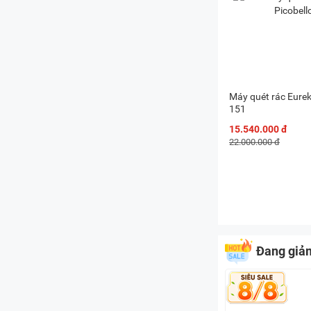
Máy quét rác Eurek
151
15.540.000 đ
22.000.000 đ
Đang giả