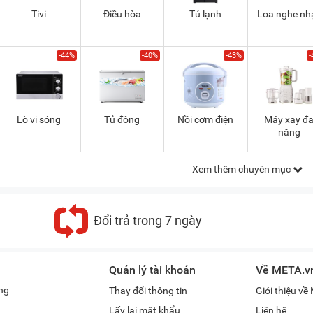
Tivi
Điều hòa
Tủ lạnh
Loa nghe nh
-44%
-40%
-43%
-
Lò vi sóng
Tủ đông
Nồi cơm điện
Máy xay đ
năng
Xem thêm chuyên mục
Đổi trả trong 7 ngày
Quản lý tài khoản
Về META.v
ng
Thay đổi thông tin
Giới thiệu v
Lấy lại mật khẩu
Liên hệ