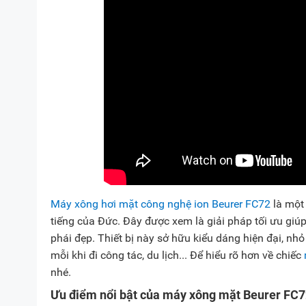
Máy xông hơi mặt công nghệ ion Beurer FC72
là một 
tiếng của Đức. Đây được xem là giải pháp tối ưu giú
phái đẹp. Thiết bị này sở hữu kiểu dáng hiện đại, nh
mỗi khi đi công tác, du lịch... Để hiểu rõ hơn về chiếc
nhé.
Ưu điểm nổi bật của máy xông mặt Beurer FC