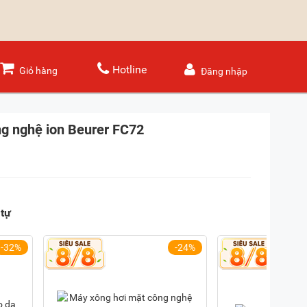
Hotline
Giỏ hàng
Đăng nhập
g nghệ ion Beurer FC72
tự
-32%
-24%