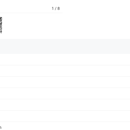
1
/ 8
m