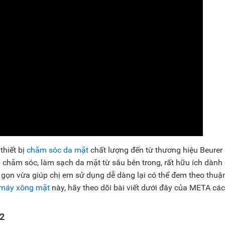
thiết bị
chăm sóc da mặt
chất lượng đến từ thương hiệu Beurer 
p chăm sóc, làm sạch da mặt từ sâu bên trong, rất hữu ích dành
ỏ gọn vừa giúp chị em sử dụng dễ dàng lại có thể đem theo thuận
máy xông mặt
này, hãy theo dõi bài viết dưới đây của META cá
72