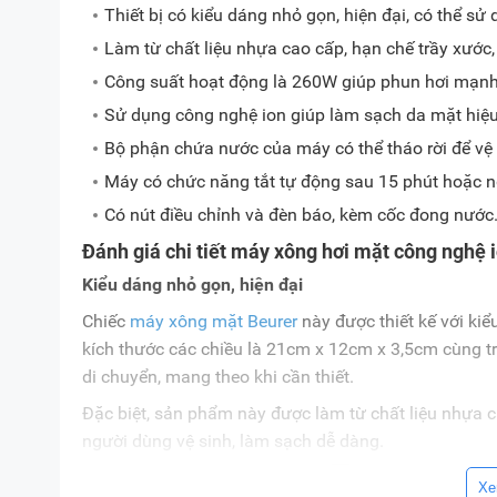
Thiết bị có kiểu dáng nhỏ gọn, hiện đại, có thể sử
Làm từ chất liệu nhựa cao cấp, hạn chế trầy xước,
Công suất hoạt động là 260W giúp phun hơi mạnh
Sử dụng công nghệ ion giúp làm sạch da mặt hiệu
Bộ phận chứa nước của máy có thể tháo rời để vệ 
Máy có chức năng tắt tự động sau 15 phút hoặc ngắ
Có nút điều chỉnh và đèn báo, kèm cốc đong nước
Đánh giá chi tiết máy xông hơi mặt công nghệ 
Kiểu dáng nhỏ gọn, hiện đại
Chiếc
máy xông mặt Beurer
này được thiết kế với ki
kích thước các chiều là 21cm x 12cm x 3,5cm cùng tr
di chuyển, mang theo khi cần thiết.
Đặc biệt, sản phẩm này được làm từ chất liệu nhựa ca
người dùng vệ sinh, làm sạch dễ dàng.
Xe