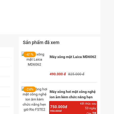
Sản phẩm đã xem
-41%
Máy xông mặt Laica MD6062
490.000 đ
825.000 đ
-24%
Máy xông hơi mặt công nghệ
ion âm kèm chức năng hẹn
giờ Rio FSTE2
Kết thúc sau
750.000đ
53
ngày
990.000đ
28
Còn