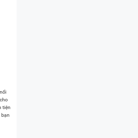
nổi
 cho
 tiện
c bạn