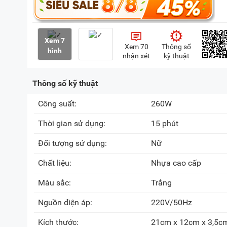
Xem 7
Xem 70
Thông số
hình
nhận xét
kỹ thuật
Thông số kỹ thuật
Công suất:
260W
Thời gian sử dụng:
15 phút
Đối tượng sử dụng:
Nữ
Chất liệu:
Nhựa cao cấp
Màu sắc:
Trắng
Nguồn điện áp:
220V/50Hz
Kích thước:
21cm x 12cm x 3,5c