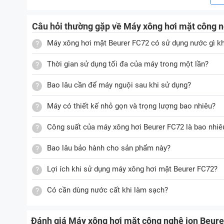
Hoạt động với công suất mạnh mẽ 260W
Máy xông hơi mặt công nghệ ion Beurer FC72 hoạt đ
Câu hỏi thường gặp về Máy xông hơi mặt công 
mạnh mẽ để rút ngắn thời gian chờ đợi cho người dùng
Máy xông hơi mặt Beurer FC72 có sử dụng nước gì k
Thời gian sử dụng tối đa của máy trong một lần?
Bình nước 100ml có thể sử dụng được 15 phút
Bao lâu cần để máy nguội sau khi sử dụng?
Beurer FC72 có bình chứa nước dung tích 100ml sẽ g
lý tưởng để xông mặt, đủ để làm giãn nở lỗ chân lôn
Máy có thiết kế nhỏ gọn và trọng lượng bao nhiêu?
Đặc biệt, bình nước của máy có thể tháo ra để thay n
Công suất của máy xông hơi Beurer FC72 là bao nhiê
Ứng dụng công nghệ ion hiện đại, chất lượng
Bao lâu bảo hành cho sản phẩm này?
Thiết bị này sử dụng công nghệ ion hiện đại sẽ giúp
Lợi ích khi sử dụng máy xông hơi mặt Beurer FC72?
da, từ đó làm giãn nở lỗ chân lông cũng như mao mạ
so với những dòng máy xông mặt thông thường.
Có cần dùng nước cất khi làm sạch?
Ngoài ra, công nghệ này cũng hỗ trợ lưu thông máu 
giúp giảm viêm mụn, hỗ trợ làm sáng da, se khít lỗ c
Đánh giá Máy xông hơi mặt công nghệ ion Beur