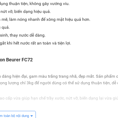
 dụng thuận tiện, không gây vướng víu.
 nứt vỡ, biến dạng hiệu quả.
 mẽ, làm nóng nhanh để xông mặt hiệu quả hơn.
 quả.
sinh, thay nước dễ dàng.
t khi hết nước rất an toàn và tiện lợi.
.
ion Beurer FC72
ểu dáng hiện đại, gam màu trắng trang nhã, đẹp mắt. Sản phẩm 
ọng lượng chỉ 3kg để người dùng có thể sử dụng thuận tiện, dễ
o cấp vừa giúp hạn chế trầy xước, nứt vỡ, biến dạng lại vừa gi
m toàn bộ nội dung