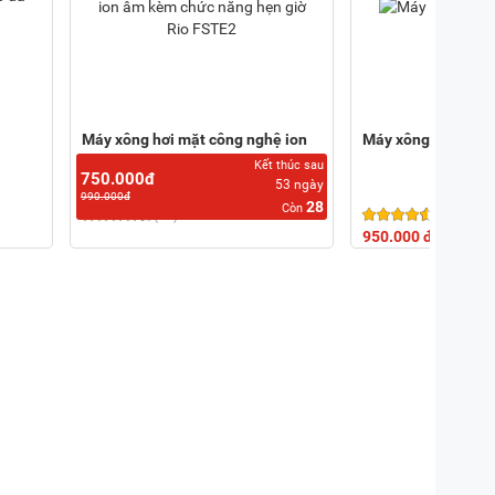
Máy xông hơi mặt công nghệ ion
Máy xông hơi mặt 
âm kèm chức năng hẹn giờ Rio
Kết thúc sau
750.000đ
FSTE2
53
ngày
990.000đ
28
Còn
(17)
(8)
950.000 đ
1.500.