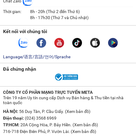
Chat Zalo
Thời gian:
8h - 20h (Thứ 2 đến Thứ 6)
8h - 17h30 (Thứ 7 và Chủ nhật)
Kết nối với chúng tôi
Language/语言/言語/언어/Sprache
Đã chứng nhận
CÔNG TY CỔ PHẦN MẠNG TRỰC TUYẾN META
Trên 19 năm Uy tín cung cấp Dịch vụ Bán hàng & Thu tiền tại nhà
toàn quốc
HÀ NỘI:
56 Duy Tân, P. Cầu Giấy. (
Xem bản đồ
)
Điện thoại:
(024) 3568 6969
TP.HCM:
20A Cộng Hòa, P. Bảy Hiền. (
Xem bản đồ
)
716-718 Điện Biên Phủ, P. Vườn Lài. (
Xem bản đồ
)