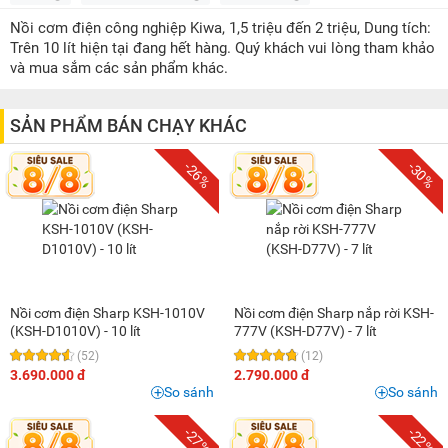
500K - 1 triệu
(3)
Nồi cơm điện công nghiệp Kiwa, 1,5 triệu đến 2 triệu, Dung tích:
1 triệu - 1,5 triệu
(8)
Trên 10 lít hiện tại đang hết hàng. Quý khách vui lòng tham khảo
1,5 triệu - 2 triệu
(9)
và mua sắm các sản phẩm khác.
2 triệu - 3 triệu
(25)
3 triệu - 5 triệu
(10)
SẢN PHẨM BÁN CHẠY KHÁC
5 triệu - 8 triệu
(4)
-26%
-30%
Nồi cơm điện Sharp KSH-1010V
Nồi cơm điện Sharp nắp rời KSH-
(KSH-D1010V) - 10 lít
777V (KSH-D77V) - 7 lít
(52)
(12)
3.690.000 đ
2.790.000 đ
So sánh
So sánh
-27%
-22%