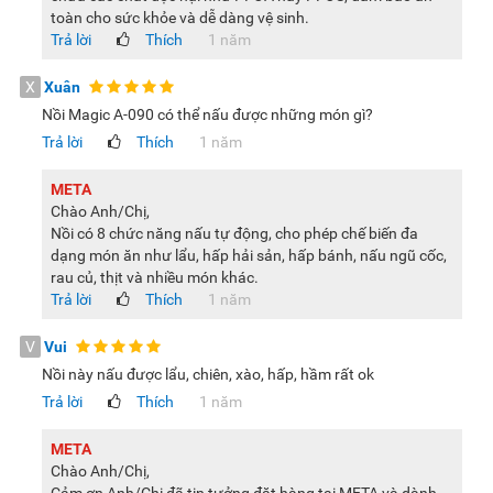
toàn cho sức khỏe và dễ dàng vệ sinh.
Trả lời
Thích
1 năm
X
Xuân
Nồi Magic A-090 có thể nấu được những món gì?
Trả lời
Thích
1 năm
META
Chào Anh/Chị,
Nồi có 8 chức năng nấu tự động, cho phép chế biến đa
dạng món ăn như lẩu, hấp hải sản, hấp bánh, nấu ngũ cốc,
rau củ, thịt và nhiều món khác.
Trả lời
Thích
1 năm
V
Vui
Nồi này nấu được lẩu, chiên, xào, hấp, hầm rất ok
Trả lời
Thích
1 năm
META
Chào Anh/Chị,