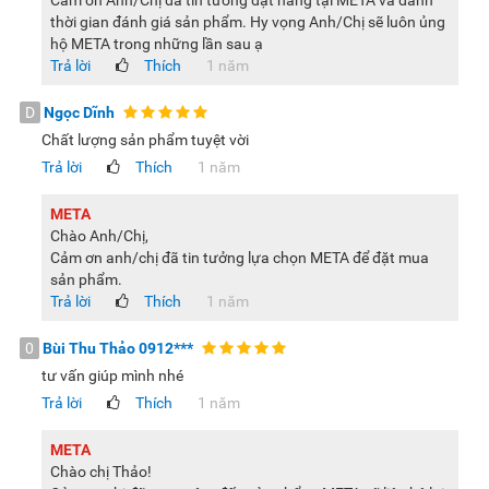
Cảm ơn Anh/Chị đã tin tưởng đặt hàng tại META và dành
thời gian đánh giá sản phẩm. Hy vọng Anh/Chị sẽ luôn ủng
hộ META trong những lần sau ạ
Trả lời
Thích
1 năm
D
Ngọc Dĩnh
Chất lượng sản phẩm tuyệt vời
Trả lời
Thích
1 năm
META
Chào Anh/Chị,
Cảm ơn anh/chị đã tin tưởng lựa chọn META để đặt mua
sản phẩm.
Trả lời
Thích
1 năm
0
Bùi Thu Thảo 0912***
tư vấn giúp mình nhé
Trả lời
Thích
1 năm
META
Chào chị Thảo!