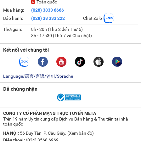
Toàn quốc
Mua hàng:
(028) 3833 6666
Bảo hành:
(028) 38 333 222
Chat Zalo
Thời gian:
8h - 20h (Thứ 2 đến Thứ 6)
8h - 17h30 (Thứ 7 và Chủ nhật)
Kết nối với chúng tôi
Language/语言/言語/언어/Sprache
Đã chứng nhận
CÔNG TY CỔ PHẦN MẠNG TRỰC TUYẾN META
Trên 19 năm Uy tín cung cấp Dịch vụ Bán hàng & Thu tiền tại nhà
toàn quốc
HÀ NỘI:
56 Duy Tân, P. Cầu Giấy. (
Xem bản đồ
)
Điện thoại:
(024) 3568 6969