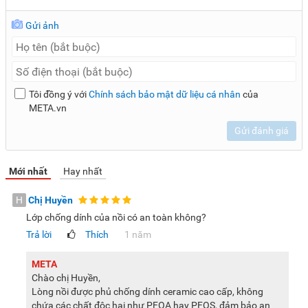
dàng sắp xếp trong căn bếp gia đình.
Gửi ảnh
Lưu ý:
Hình ảnh sản phẩm chỉ có tính chất minh họa, chi tiết
sản phẩm, màu sắc có thể thay đổi tùy theo sản phẩm thực
tế.
Tôi đồng ý với
Chính sách bảo mật dữ liệu cá nhân
của
META.vn
Gửi đánh giá
Mới nhất
Hay nhất
H
Chị Huyền
Lớp chống dính của nồi có an toàn không?
Trả lời
Thích
1 năm
META
Chào chị Huyền,
Lòng nồi được phủ chống dính ceramic cao cấp, không
chứa các chất độc hại như PFOA hay PFOS, đảm bảo an