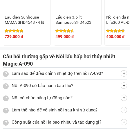
kính trong suốt, cho phép bạn dễ dàng quan sát toàn bộ quá
trình nấu mà không cần mở nắp nồi. Thiết kế này không chỉ
giúp tiết kiệm thời gian mà còn giữ cho hương vị và nhiệt độ
Lẩu điện Sunhouse
Lẩu điện 3.5 lít
Nồi điện đa 
MAMA SHD4548 - 4 lít
Sunhouse SHD4523
Life360 AL-
bên trong nồi luôn ổn định, đảm bảo món ăn được nấu chín
ngon trọn vẹn.
729.000 đ
499.000 đ
400.000 đ
Dung tích lớn 5 lít phù hợp cho gia đình đông người
Câu hỏi thường gặp về Nồi lẩu hấp hơi thủy nhiệt
Với dung tích lớn lên đến 5 lít, nồi lẩu hấp hơi thủy nhiệt
Magic A-090
Magic A-090 cho phép bạn nấu được nhiều món ăn trong
Làm sao để điều chỉnh nhiệt độ trên nồi A-090?
một lần sử dụng. Dung tích này hoàn toàn phù hợp với gia
đình từ 4 đến 6 người hoặc những buổi họp mặt, tụ tập bạn
Nồi A-090 có bảo hành bao lâu?
bè. Nhờ đó, bạn không còn lo lắng về việc nấu nướng nhiều
lần khi phục vụ số lượng lớn món ăn.
Nồi có chức năng tự động nào?
Làm thế nào để vệ sinh nồi sau khi sử dụng?
Lớp chống dính Ceramic cao cấp đảm bảo an toàn và dễ vệ
Công suất của nồi là bao nhiêu và tác dụng gì?
sinh