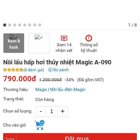
1
/ 8
Xem 8
Xem 14
Thông số
hình
nhận xét
kỹ thuật
Nồi lẩu hấp hơi thủy nhiệt Magic A-090
So sánh
(8 đánh giá)
790.000đ
1.200.000đ
-34%
(Đã gồm VAT)
Thương hiệu:
Magic
|
Nồi lẩu điện Magic
Trạng thái:
Còn hàng
-
+
Chọn số lượng:
Cho vào giỏ
Đặt mua