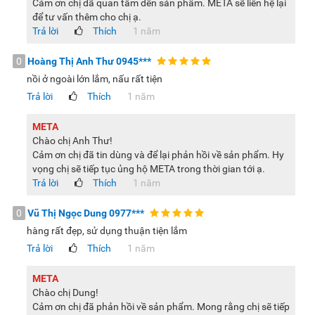
Cảm ơn chị đã quan tâm đến sản phẩm. META sẽ liên hệ lại
để tư vấn thêm cho chị ạ.
Trả lời
Thích
1 năm
0
Hoàng Thị Anh Thư 0945***
nồi ở ngoài lớn lắm, nấu rất tiện
Trả lời
Thích
1 năm
META
Chào chị Anh Thư!
Cảm ơn chị đã tin dùng và để lại phản hồi về sản phẩm. Hy
vọng chị sẽ tiếp tục ủng hộ META trong thời gian tới ạ.
Trả lời
Thích
1 năm
0
Vũ Thị Ngọc Dung 0977***
hàng rất đẹp, sử dụng thuận tiện lắm
Trả lời
Thích
1 năm
META
Chào chị Dung!
Cảm ơn chị đã phản hồi về sản phẩm. Mong rằng chị sẽ tiếp