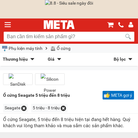
Phụ kiện máy tính
Ổ cứng
Thương hiệu
Giá
Bộ lọc
SanDisk
(6)
Silicon Power
(4)
Sắp xếp theo
Bán chạy nhất
Giá tăng dần
Giá giảm dần
Giảm giá
Mới nhất
Trả góp
META gợi ý
Ổ cứng Seagate 5 triệu đến 8 triệu
META gợi ý
Kiểu hiển thị
Seagate
5 triệu - 8 triệu
Dạng lưới
Danh sách
Ổ cứng Seagate, 5 triệu đến 8 triệu hiện tại đang hết hàng. Quý
khách vui lòng tham khảo và mua sắm các sản phẩm khác.
Chọn khoảng giá