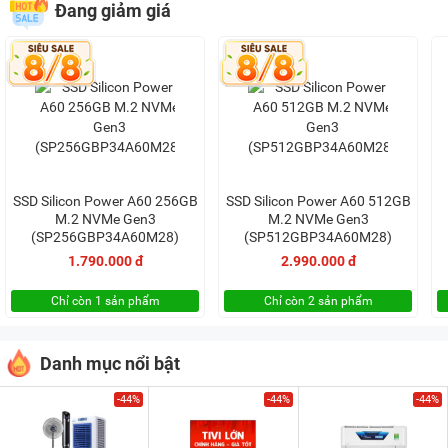
Đang giảm giá
SSD Silicon Power A60 256GB
SSD Silicon Power A60 512GB
M.2 NVMe Gen3
M.2 NVMe Gen3
(SP256GBP34A60M28)
(SP512GBP34A60M28)
1.790.000 đ
2.990.000 đ
Chỉ còn 1 sản phẩm
Chỉ còn 2 sản phẩm
Danh mục nổi bật
-44%
-44%
-44%