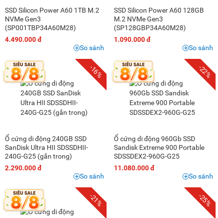
SSD Silicon Power A60 1TB M.2
SSD Silicon Power A60 128GB
NVMe Gen3
M.2 NVMe Gen3
(SP001TBP34A60M28)
(SP128GBP34A60M28)
4.490.000 đ
1.090.000 đ
So sánh
So sánh
-16%
-22%
Ổ cứng di động 240GB SSD
Ổ cứng di động 960Gb SSD
SanDisk Ultra HII SDSSDHII-
Sandisk Extreme 900 Portable
240G-G25 (gắn trong)
SDSSDEX2-960G-G25
2.290.000 đ
11.080.000 đ
So sánh
So sánh
-21%
-25%