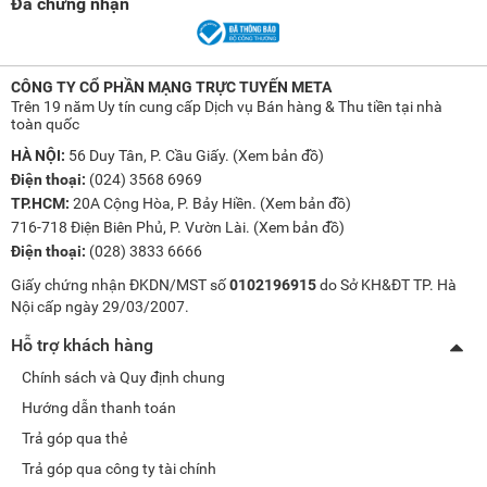
Đã chứng nhận
CÔNG TY CỔ PHẦN MẠNG TRỰC TUYẾN META
Trên 19 năm Uy tín cung cấp Dịch vụ Bán hàng & Thu tiền tại nhà
toàn quốc
HÀ NỘI:
56 Duy Tân, P. Cầu Giấy. (
Xem bản đồ
)
Điện thoại:
(024) 3568 6969
TP.HCM:
20A Cộng Hòa, P. Bảy Hiền. (
Xem bản đồ
)
716-718 Điện Biên Phủ, P. Vườn Lài. (
Xem bản đồ
)
Điện thoại:
(028) 3833 6666
Giấy chứng nhận ĐKDN/MST số
0102196915
do Sở KH&ĐT TP. Hà
Nội cấp ngày 29/03/2007.
Hỗ trợ khách hàng
Chính sách và Quy định chung
Hướng dẫn thanh toán
Trả góp qua thẻ
Trả góp qua công ty tài chính