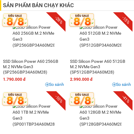
1 triệu - 1,5 triệu
(1)
SẢN PHẨM BÁN CHẠY KHÁC
1,5 triệu - 2 triệu
(2)
-28%
-15%
2 triệu - 3 triệu
(3)
3 triệu - 5 triệu
(2)
5 triệu - 8 triệu
(1)
10 triệu - 15 triệu
(1)
SSD Silicon Power A60 256GB
SSD Silicon Power A60 512GB
M.2 NVMe Gen3
M.2 NVMe Gen3
(SP256GBP34A60M28)
(SP512GBP34A60M28)
1.790.000 đ
2.990.000 đ
So sánh
So sánh
-10%
-41%