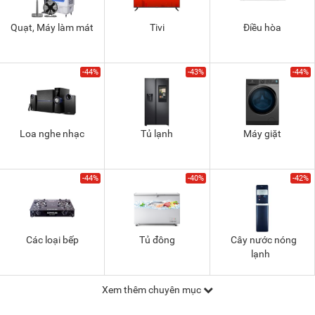
Quạt, Máy làm mát
Tivi
Điều hòa
-44%
-43%
-44%
Loa nghe nhạc
Tủ lạnh
Máy giặt
-44%
-40%
-42%
Các loại bếp
Tủ đông
Cây nước nóng
lạnh
Xem thêm chuyên mục