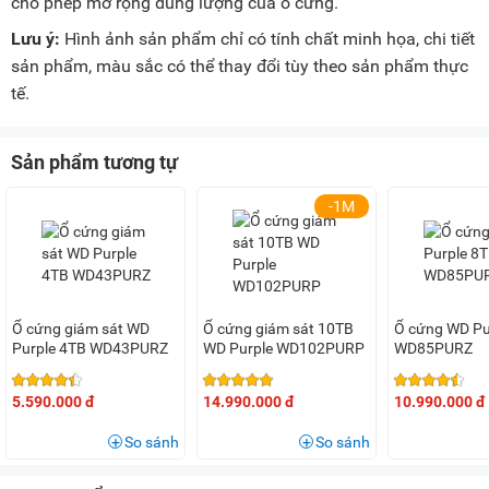
cho phép mở rộng dung lượng của ổ cứng.
Lưu ý:
Hình ảnh sản phẩm chỉ có tính chất minh họa, chi tiết
sản phẩm, màu sắc có thể thay đổi tùy theo sản phẩm thực
tế.
Sản phẩm tương tự
-1M
Ổ cứng giám sát WD
Ổ cứng giám sát 10TB
Ổ cứng WD Pu
Purple 4TB WD43PURZ
WD Purple WD102PURP
WD85PURZ
5.590.000 đ
14.990.000 đ
10.990.000 đ
So sánh
So sánh