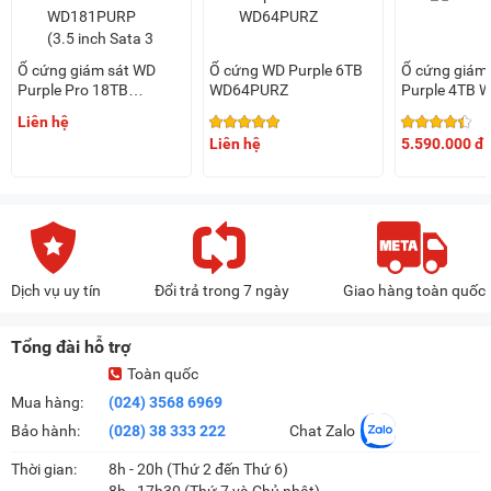
Ổ cứng giám sát WD
Ổ cứng WD Purple 6TB
Ổ cứng giám
Purple Pro 18TB
WD64PURZ
Purple 4TB
WD181PURP (3.5 inch
Liên hệ
Sata 3 / 512MB Cache /
Liên hệ
5.590.000 đ
7.200 RPM)
Dịch vụ uy tín
Đổi trả trong 7 ngày
Giao hàng toàn quốc
Tổng đài hỗ trợ
Toàn quốc
Mua hàng:
(024) 3568 6969
Bảo hành:
(028) 38 333 222
Chat Zalo
Thời gian:
8h - 20h (Thứ 2 đến Thứ 6)