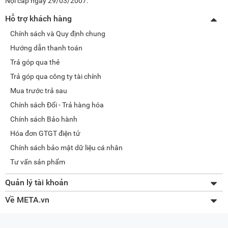
Nội cấp ngày 29/03/2007.
Hỗ trợ khách hàng
Chính sách và Quy định chung
Hướng dẫn thanh toán
Trả góp qua thẻ
Trả góp qua công ty tài chính
Mua trước trả sau
Chính sách Đổi - Trả hàng hóa
Chính sách Bảo hành
Hóa đơn GTGT điện tử
Chính sách bảo mật dữ liệu cá nhân
Tư vấn sản phẩm
Quản lý tài khoản
Thay đổi thông tin
Về META.vn
Lấy lại mật khẩu
Giới thiệu về META
Tra cứu đơn hàng