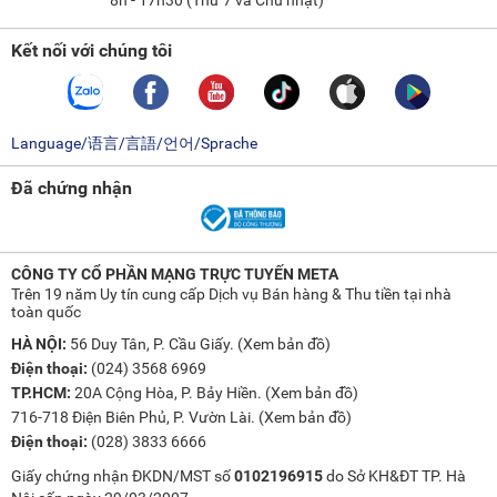
8h - 17h30 (Thứ 7 và Chủ nhật)
Kết nối với chúng tôi
Language/语言/言語/언어/Sprache
Đã chứng nhận
CÔNG TY CỔ PHẦN MẠNG TRỰC TUYẾN META
Trên 19 năm Uy tín cung cấp Dịch vụ Bán hàng & Thu tiền tại nhà
toàn quốc
HÀ NỘI:
56 Duy Tân, P. Cầu Giấy. (
Xem bản đồ
)
Điện thoại:
(024) 3568 6969
TP.HCM:
20A Cộng Hòa, P. Bảy Hiền. (
Xem bản đồ
)
716-718 Điện Biên Phủ, P. Vườn Lài. (
Xem bản đồ
)
Điện thoại:
(028) 3833 6666
Giấy chứng nhận ĐKDN/MST số
0102196915
do Sở KH&ĐT TP. Hà