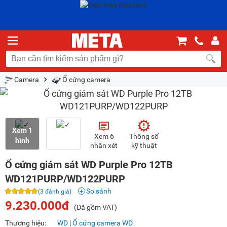
Camera
Ổ cứng camera
Xem 1
Xem 6
Thông số
hình
nhận xét
kỹ thuật
Ổ cứng giám sát WD Purple Pro 12TB
WD121PURP/WD122PURP
So sánh
(3 đánh giá)
9.230.000đ
(Đã gồm VAT)
Thương hiệu:
WD
|
Ổ cứng camera WD