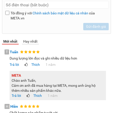
Tôi đồng ý với
Chính sách bảo mật dữ liệu cá nhân
của
META.vn
Gửi đánh giá
Mới nhất
Hay nhất
T
Tuấn
Dung lượng lớn đọc và ghi nhiều dữ liệu hơn
Trả lời
Thích
1 năm
META
Chào anh Tuấn,
Cảm ơn anh đã mua hàng tại META, mong anh ủng hộ
thêm nhiều sản phẩm khác nữa.
Trả lời
Thích
1 năm
H
Hiền
Chất lượng sản phẩm tuyệt vời