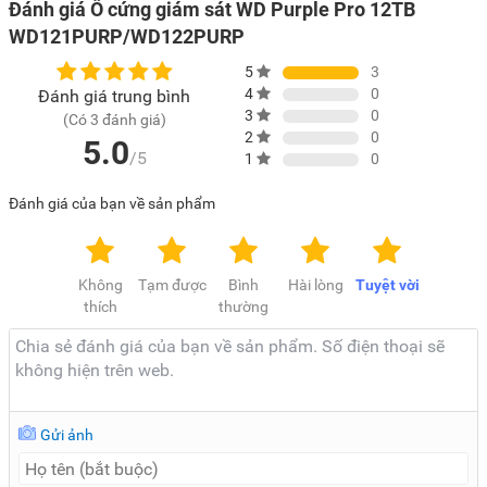
Đánh giá Ổ cứng giám sát WD Purple Pro 12TB
WD121PURP/WD122PURP
5
3
4
0
Đánh giá trung bình
3
0
(Có 3 đánh giá)
2
0
5.0
/5
1
0
Đánh giá của bạn về sản phẩm
Không
Tạm được
Bình
Hài lòng
Tuyệt vời
thích
thường
Gửi ảnh