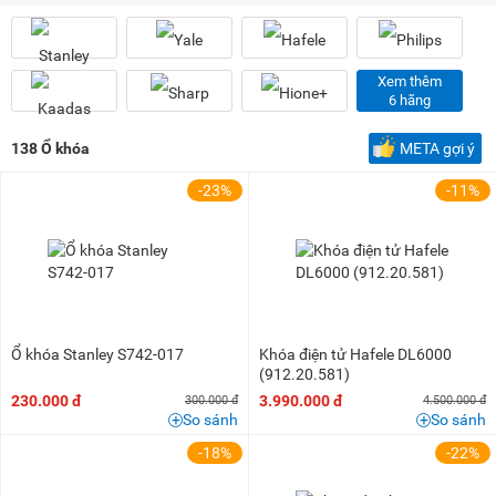
100K - 200K
(2)
200K - 500K
(4)
1 triệu - 1,5 triệu
(2)
Xem thêm
1,5 triệu - 2 triệu
(2)
6 hãng
2 triệu - 3 triệu
(3)
138
Ổ khóa
META gợi ý
3 triệu - 5 triệu
(19)
-23%
-11%
5 triệu - 8 triệu
(39)
8 triệu - 10 triệu
(20)
10 triệu - 15 triệu
(24)
15 triệu - 20 triệu
(10)
20 triệu - 25 triệu
(9)
Ổ khóa Stanley S742-017
Khóa điện tử Hafele DL6000
25 triệu - 30 triệu
(1)
(912.20.581)
30 triệu - 40 triệu
(3)
230.000 đ
3.990.000 đ
300.000 đ
4.500.000 đ
So sánh
So sánh
-18%
-22%