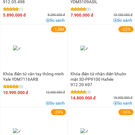
912.05.498
YDM3109ASIL
(1)
(5)
5.890.000 đ
7.900.000 đ
8.290.000 đ
13.430.000 đ
So sánh
So sánh
-1,0M
-22%
Khóa điện tử vân tay thông minh
Khóa điện tử nhận diện khuôn
Yale YDM7116ARB
mặt 3D-PP9100 Hafele
912.20.697
(5)
10.990.000 đ
(3)
12.000.000 đ
14.800.000 đ
19.000.000 đ
So sánh
So sánh
-29%
-36%