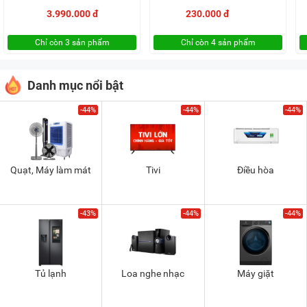
3.990.000 đ
230.000 đ
Chỉ còn 3 sản phẩm
Chỉ còn 4 sản phẩm
Danh mục nổi bật
-44%
-44%
-44%
Quạt, Máy làm mát
Tivi
Điều hòa
-43%
-44%
-44%
Tủ lạnh
Loa nghe nhạc
Máy giặt