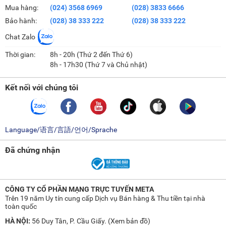
Mua hàng:
(024) 3568 6969
(028) 3833 6666
Bảo hành:
(028) 38 333 222
(028) 38 333 222
Chat Zalo
Thời gian:
8h - 20h (Thứ 2 đến Thứ 6)
8h - 17h30 (Thứ 7 và Chủ nhật)
Kết nối với chúng tôi
Language/语言/言語/언어/Sprache
Đã chứng nhận
CÔNG TY CỔ PHẦN MẠNG TRỰC TUYẾN META
Trên 19 năm Uy tín cung cấp Dịch vụ Bán hàng & Thu tiền tại nhà
toàn quốc
HÀ NỘI:
56 Duy Tân, P. Cầu Giấy. (
Xem bản đồ
)