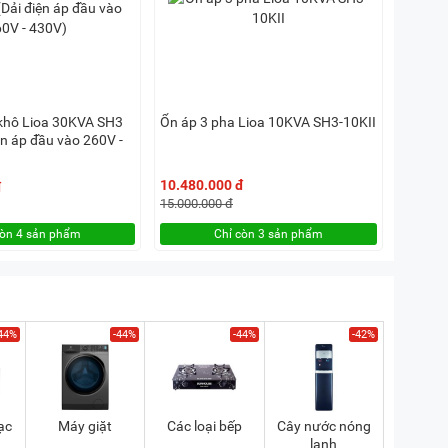
khô Lioa 30KVA SH3
Ổn áp 3 pha Lioa 10KVA SH3-10KII
ện áp đầu vào 260V -
10.480.000 đ
đ
15.000.000 đ
còn 4 sản phẩm
Chỉ còn 3 sản phẩm
44%
-44%
-44%
-42%
ạc
Máy giặt
Các loại bếp
Cây nước nóng
lạnh