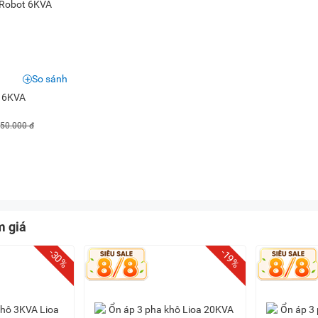
So sánh
t 6KVA
250.000 đ
m giá
-30%
-19%