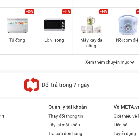
-40%
-44%
-44%
-
Tủ đông
Lò vi sóng
Máy xay đa
Nồi cơm điệ
năng
Xem thêm chuyên mục
Đổi trả trong 7 ngày
Quản lý tài khoản
Về META.v
ng
Thay đổi thông tin
Giới thiệu v
Lấy lại mật khẩu
Liên hệ
Tra cứu đơn hàng
Tuyển dụng