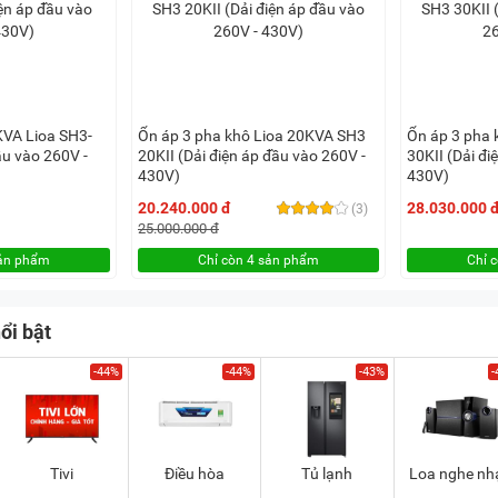
KVA Lioa SH3-
Ổn áp 3 pha khô Lioa 20KVA SH3
Ổn áp 3 pha 
ầu vào 260V -
20KII (Dải điện áp đầu vào 260V -
30KII (Dải đi
430V)
430V)
20.240.000 đ
28.030.000 
(3)
25.000.000 đ
sản phẩm
Chỉ còn 4 sản phẩm
Chỉ 
ổi bật
-44%
-44%
-43%
-
Tivi
Điều hòa
Tủ lạnh
Loa nghe nh