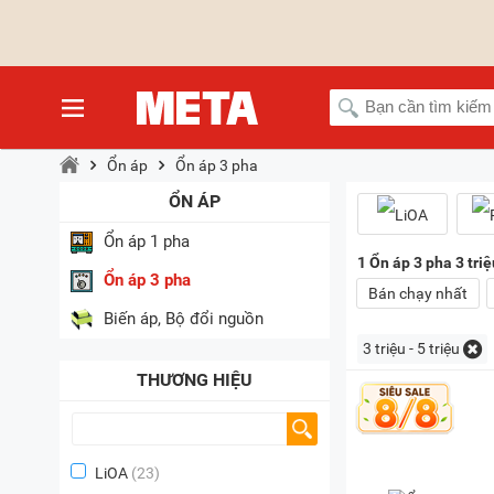
Ổn áp
Ổn áp 3 pha
ỔN ÁP
Ổn áp 1 pha
1
Ổn áp 3 pha 3 triệ
Ổn áp 3 pha
Bán chạy nhất
Biến áp, Bộ đổi nguồn
3 triệu - 5 triệu
THƯƠNG HIỆU
LiOA
(23)