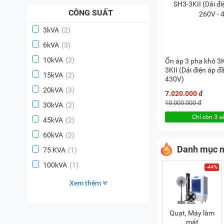
CÔNG SUẤT
3kVA
(2)
6kVA
(3)
10kVA
(2)
Ổn áp 3 pha khô 3
3KII (Dải điện áp đ
15kVA
(2)
430V)
20kVA
(3)
7.020.000 đ
10.000.000 đ
30kVA
(2)
Chỉ còn 3 
45kVA
(2)
60kVA
(2)
Danh mục n
75 KVA
(1)
100kVA
(1)
-44%
Xem thêm
Quạt, Máy làm
mát