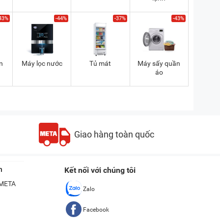
43%
-44%
-37%
-43%
n
Máy lọc nước
Tủ mát
Máy sấy quần
áo
Giao hàng toàn quốc
n
Kết nối với chúng tôi
ề META
Zalo
Facebook