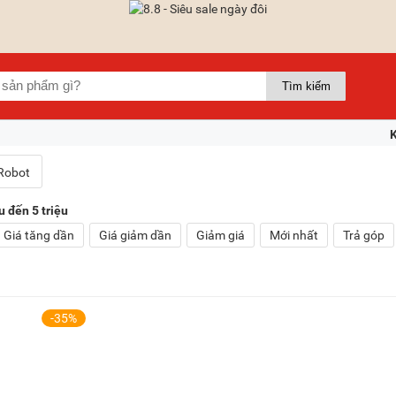
u đến 5 triệu
Giá tăng dần
Giá giảm dần
Giảm giá
Mới nhất
Trả góp
-35%