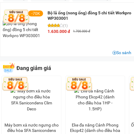
Dưới 100K
(21)
100K - 200K
(6)
Bộ lã ống (nong ống) đồng 5 chi tiết Workpro
-70K
200K - 500K
(12)
WP303001
(1)
500K - 1 triệu
(8)
1.630.000 đ
1.700.000 đ
1 triệu - 1,5 triệu
(8)
1,5 triệu - 2 triệu
(7)
So sánh
2 triệu - 3 triệu
(9)
3 triệu - 5 triệu
(10)
Đang giảm giá
5 triệu - 8 triệu
(3)
8 triệu - 10 triệu
(1)
10 triệu - 15 triệu
(1)
Máy bơm xả nước ngưng cho
Eke đa năng Cảnh Phong
Ố
điều hòa SFA Sanicondens
Ekcp42 (dành cho điều hòa