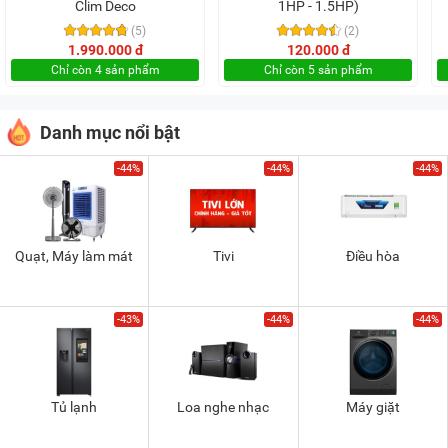
Clim Deco
1HP - 1.5HP)
(5)
(2)
1.990.000 đ
120.000 đ
Chỉ còn 4 sản phẩm
Chỉ còn 5 sản phẩm
Danh mục nổi bật
-44%
-44%
-44%
Quạt, Máy làm mát
Tivi
Điều hòa
-43%
-44%
-44%
Tủ lạnh
Loa nghe nhạc
Máy giặt