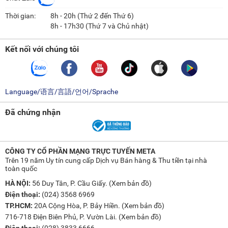
Thời gian:
8h - 20h (Thứ 2 đến Thứ 6)
8h - 17h30 (Thứ 7 và Chủ nhật)
Kết nối với chúng tôi
Language/语言/言語/언어/Sprache
Đã chứng nhận
CÔNG TY CỔ PHẦN MẠNG TRỰC TUYẾN META
Trên 19 năm Uy tín cung cấp Dịch vụ Bán hàng & Thu tiền tại nhà
toàn quốc
HÀ NỘI:
56 Duy Tân, P. Cầu Giấy. (
Xem bản đồ
)
Điện thoại:
(024) 3568 6969
TP.HCM:
20A Cộng Hòa, P. Bảy Hiền. (
Xem bản đồ
)
716-718 Điện Biên Phủ, P. Vườn Lài. (
Xem bản đồ
)
Điện thoại:
(028) 3833 6666