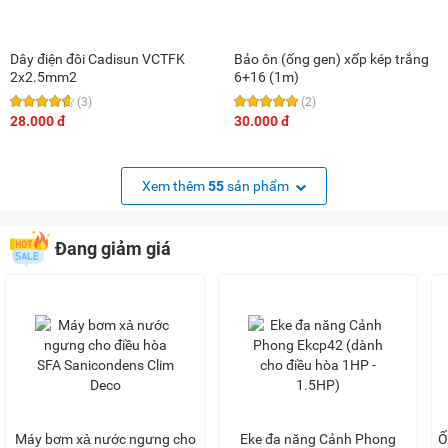
Dây điện đôi Cadisun VCTFK
Bảo ôn (ống gen) xốp kép trắng
2x2.5mm2
6+16 (1m)
(3)
(2)
28.000 đ
30.000 đ
Xem thêm
55
sản phẩm
Đang giảm giá
Máy bơm xả nước ngưng cho
Eke đa năng Cảnh Phong
Ố