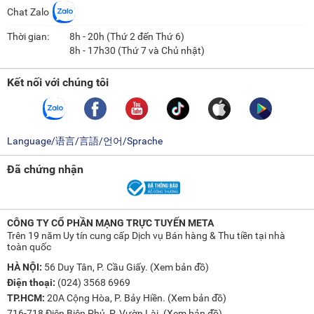
Chat Zalo
Thời gian:
8h - 20h (Thứ 2 đến Thứ 6)
8h - 17h30 (Thứ 7 và Chủ nhật)
Kết nối với chúng tôi
Language/语言/言語/언어/Sprache
Đã chứng nhận
CÔNG TY CỔ PHẦN MẠNG TRỰC TUYẾN META
Trên 19 năm Uy tín cung cấp Dịch vụ Bán hàng & Thu tiền tại nhà
toàn quốc
HÀ NỘI:
56 Duy Tân, P. Cầu Giấy. (
Xem bản đồ
)
Điện thoại:
(024) 3568 6969
TP.HCM:
20A Cộng Hòa, P. Bảy Hiền. (
Xem bản đồ
)
716-718 Điện Biên Phủ, P. Vườn Lài. (
Xem bản đồ
)