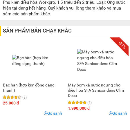
Dưới 100K
(21)
Phụ kiện điều hòa Workpro, 1,5 triệu đến 2 triệu, Loại: Ống nước
hiện tại đang hết hàng. Quý khách vui lòng tham khảo và mua
100K - 200K
(6)
sắm các sản phẩm khác.
200K - 500K
(12)
500K - 1 triệu
(8)
SẢN PHẨM BÁN CHẠY KHÁC
1 triệu - 1,5 triệu
(8)
-33%
1,5 triệu - 2 triệu
(7)
2 triệu - 3 triệu
(9)
3 triệu - 5 triệu
(10)
5 triệu - 8 triệu
(3)
8 triệu - 10 triệu
(1)
Bạc hàn (hợp kim đồng dạng
Máy bơm xả nước ngưng cho
10 triệu - 15 triệu
(1)
thanh)
điều hòa SFA Sanicondens Clim
Deco
(8)
25.000 đ
(5)
1.990.000 đ
So sánh
So sánh