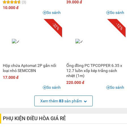
39.000 đ
(3)
10.000 đ
So sánh
So sánh
-32%
-12%
Hộp chứa Aptomat 2P gắn nổi
Ống đồng PC TPCOPPER 6.35 x
loại nhỏ SEMCCBN
12.7 luồn xốp kép trắng cách
nhiệt (1m)
17.000 đ
220.000 đ
So sánh
So sánh
Xem thêm
83
sản phẩm
PHỤ KIỆN ĐIỀU HÒA GIÁ RẺ