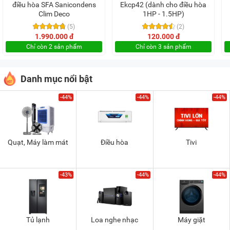
điều hòa SFA Sanicondens
Ekcp42 (dành cho điều hòa
Clim Deco
1HP - 1.5HP)
(5)
(2)
1.990.000 đ
120.000 đ
Chỉ còn 2 sản phẩm
Chỉ còn 3 sản phẩm
Danh mục nổi bật
-44%
-44%
-44%
Quạt, Máy làm mát
Điều hòa
Tivi
-43%
-44%
-44%
Tủ lạnh
Loa nghe nhạc
Máy giặt