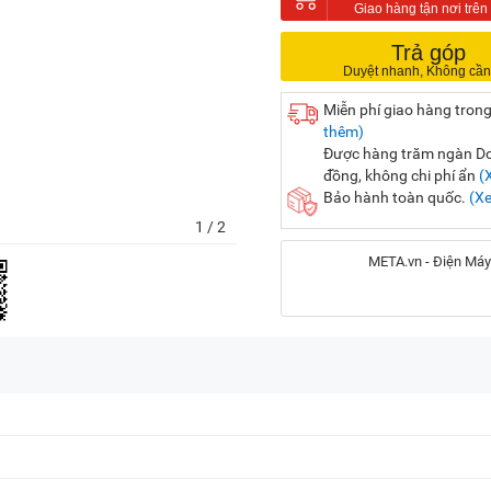
Trả góp
Miễn phí giao hàng trong
thêm)
Được hàng trăm ngàn Doa
đồng, không chi phí ẩn
(
Bảo hành toàn quốc.
(X
1
/ 2
META.vn - Điện Máy
Địa chỉ:
56 Duy Tân, P. Cầu Giấy
20A Cộng Hòa, P. Bảy H
716-718 Điện Biên Phủ, 