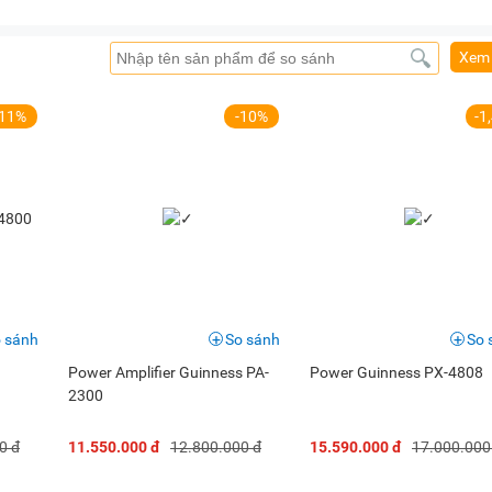
Xem 
-11%
-10%
-1
 sánh
So sánh
So 
Power Amplifier Guinness PA-
Power Guinness PX-4808
2300
0 đ
11.550.000 đ
12.800.000 đ
15.590.000 đ
17.000.000