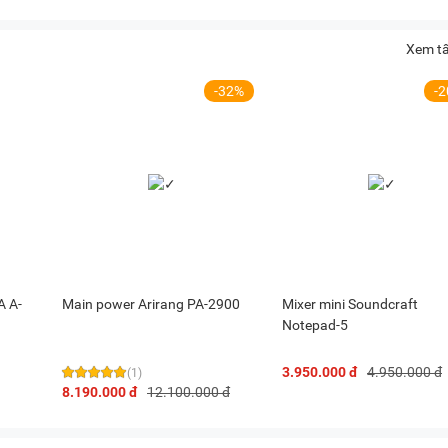
Xem tấ
-32%
-
A A-
Main power Arirang PA-2900
Mixer mini Soundcraft
Notepad-5
3.950.000 đ
4.950.000 đ
(1)
8.190.000 đ
12.100.000 đ