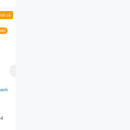
tất cả
,4M
sánh
 đ