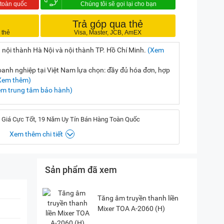
Trả góp qua thẻ
 nội thành Hà Nội và nội thành TP. Hồ Chí Minh.
(Xem
nh nghiệp tại Việt Nam lựa chọn: đầy đủ hóa đơn, hợp
Xem thêm)
em trung tâm bảo hành)
 Giá Cực Tốt, 19 Năm Uy Tín Bán Hàng Toàn Quốc
Xem thêm chi tiết
, Hà Nội
(
Chỉ đường)
Sản phẩm đã xem
iền, TP. HCM
(
Chỉ đường)
Tăng âm truyền thanh liền
P. Vườn Lài, TP. HCM
(
Chỉ đường)
Mixer TOA A-2060 (H)