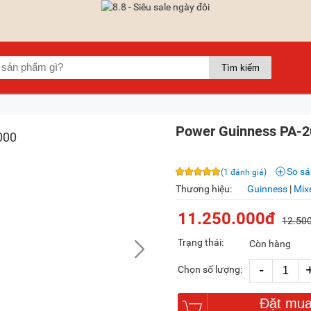
Power Guinness PA-
So s
(1 đánh giá)
Thương hiệu:
Guinness
|
Mix
11.250.000đ
12.50
Trạng thái:
Còn hàng
-
Chọn số lượng:
Đặt mu