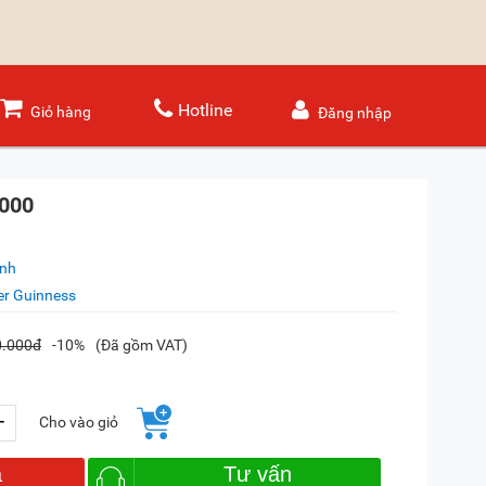
Hotline
Giỏ hàng
Đăng nhập
2000
ánh
er Guinness
0.000đ
-10%
(Đã gồm VAT)
+
Cho vào giỏ
a
Tư vấn