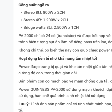
Công suất ngõ ra
Stereo 8Ω: 800W x 2CH
Stereo 4Ω: 1.200W x 2CH
Bridge watts 8Ω: 2.500W x 1CH
PA-2000 chỉ có 24 sò (transistor) và được kết hợp v
tránh hiện tượng sụt áp làm bể tiếng bass trên loa
Không chỉ thế, bộ biến thế này còn giúp chiếc power
Hoạt động bền bỉ nhờ khả năng tản nhiệt tốt
Power được trang bị quạt và khe tản nhiệt giúp tản n
cường độ cao, trong thời gian dài.
Sản phẩm còn có mạch bảo vệ main chống quá tải, giú
Power GUINNESS PA-2000 sử dụng mạch khuếch đại C
sử dụng, hạn chế quá trình sinh nhiệt khi sử dụng.
Lưu ý:
Hình ảnh sản phẩm chỉ có tính chất minh họa, 
tế.