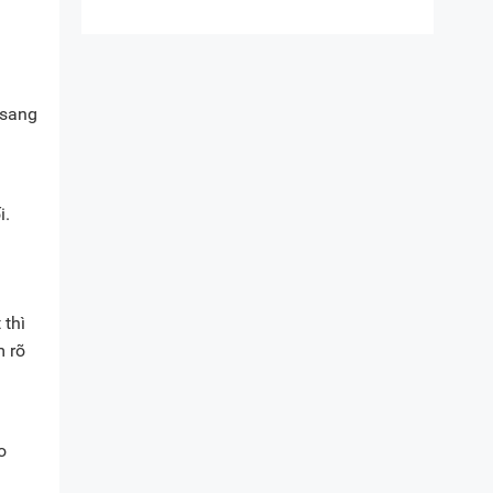
 sang
i.
 thì
m rõ
o