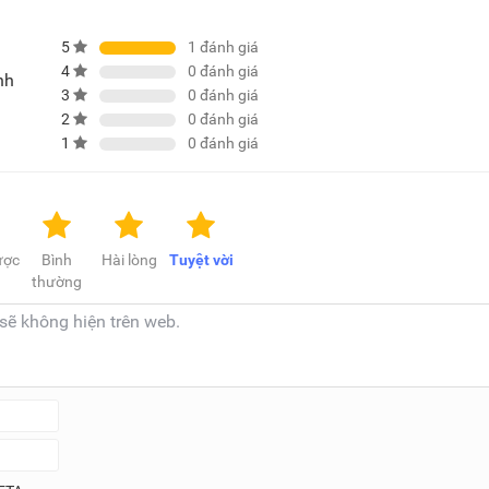
5
1
đánh giá
4
0
đánh giá
nh
3
0
đánh giá
2
0
đánh giá
1
0
đánh giá
ược
Bình
Hài lòng
Tuyệt vời
thường