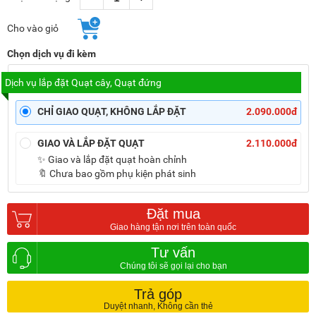
Cho vào giỏ
Chọn dịch vụ đi kèm
Dịch vụ lắp đặt Quạt cây, Quạt đứng
CHỈ GIAO QUẠT, KHÔNG LẮP ĐẶT
2.090.000đ
GIAO VÀ LẮP ĐẶT QUẠT
2.110.000đ
✨ Giao và lắp đặt quạt hoàn chỉnh
🔖 Chưa bao gồm phụ kiện phát sinh
Đặt mua
Tư vấn
Trả góp