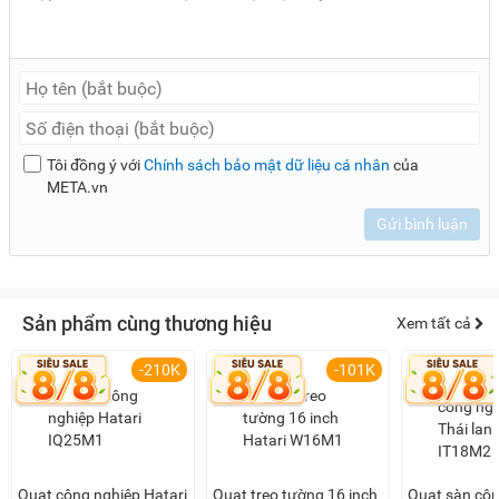
Tôi đồng ý với
Chính sách bảo mật dữ liệu cá nhân
của
META.vn
Gửi bình luận
Sản phẩm cùng thương hiệu
Xem tất cả
-210K
-101K
Quạt công nghiệp Hatari
Quạt treo tường 16 inch
Quạt sàn côn