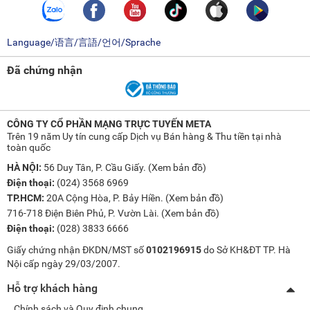
Language/语言/言語/언어/Sprache
Đã chứng nhận
CÔNG TY CỔ PHẦN MẠNG TRỰC TUYẾN META
Trên 19 năm Uy tín cung cấp Dịch vụ Bán hàng & Thu tiền tại nhà
toàn quốc
HÀ NỘI:
56 Duy Tân, P. Cầu Giấy. (
Xem bản đồ
)
Điện thoại:
(024) 3568 6969
TP.HCM:
20A Cộng Hòa, P. Bảy Hiền. (
Xem bản đồ
)
716-718 Điện Biên Phủ, P. Vườn Lài. (
Xem bản đồ
)
Điện thoại:
(028) 3833 6666
Giấy chứng nhận ĐKDN/MST số
0102196915
do Sở KH&ĐT TP. Hà
Nội cấp ngày 29/03/2007.
Hỗ trợ khách hàng
Chính sách và Quy định chung