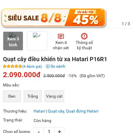
1
/ 3
Xem 3
Xem 4
Thông số
hình
nhận xét
kỹ thuật
Quạt cây điều khiển từ xa Hatari P16R1
So sánh
(4 đánh giá)
2.090.000đ
2.500.000đ
-16%
(Đã gồm VAT)
Màu sắc:
Đen
Trắng
Vàng cát
Thương hiệu:
Hatari
|
Quạt cây, Quạt đứng Hatari
Trạng thái:
Còn hàng
-
+
Chọn số lượng: