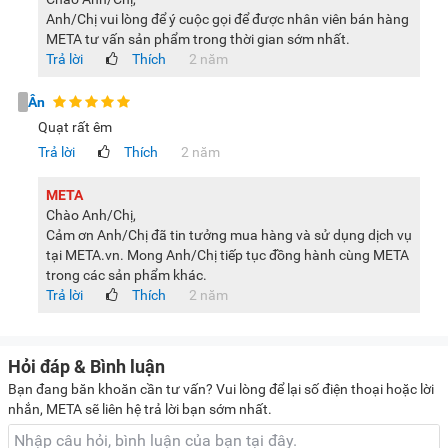
Thường xuyên vệ sinh, bảo dưỡng thiết bị để đảm bảo
Anh/Chị vui lòng để ý cuộc gọi để được nhân viên bán hàng
vận hành êm ái, ổn định.
META tư vấn sản phẩm trong thời gian sớm nhất.
Trả lời
Thích
2 năm
Nhìn chung Hatari P16R1 là thiết bị sở hữu nhiều ưu điểm
nổi bật, xứng đáng là lựa chọn làm mát lý tưởng cho nhiều
Ân
không gian giúp đem lại trải nghiệm sử dụng thoải mái, dễ
Quạt rất êm
chịu. Do đó, nếu đang chưa biết tìm mua quạt cây nào cho
Trả lời
Thích
2 năm
gia đình mình, bạn có thể tham khảo ngay model này nhé.
META
Lưu ý:
Hình ảnh sản phẩm chỉ có tính chất minh họa, chi tiết
Chào Anh/Chị,
sản phẩm, màu sắc có thể thay đổi tùy theo sản phẩm thực
Cảm ơn Anh/Chị đã tin tưởng mua hàng và sử dụng dịch vụ
tế.
tại META.vn. Mong Anh/Chị tiếp tục đồng hành cùng META
trong các sản phẩm khác.
Trả lời
Thích
2 năm
Hỏi đáp & Bình luận
Bạn đang băn khoăn cần tư vấn? Vui lòng để lại số điện thoại hoặc lời
nhắn, META sẽ liên hệ trả lời bạn sớm nhất.