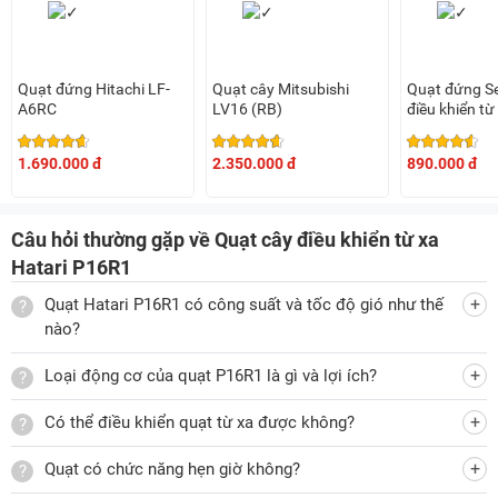
cảm giác dễ chịu vào ngày hè nắng nóng.
Động cơ bạc đạn bền bỉ
Thiết bị này sử dụng động cơ bạc đạn hiện đại vừa đem lại
Quạt đứng Hitachi LF-
Quạt cây Mitsubishi
Quạt đứng S
khả năng vận hành êm, ổn định, nâng cao hiệu quả làm mát
A6RC
LV16 (RB)
điều khiển t
đồng thời còn giúp gia tăng độ bền, hạn chế mài mòn, hư
(65W, 7 cánh
hỏng. Đặc biệt, khi sử dụng loại động cơ này, người dùng sẽ
1.690.000 đ
2.350.000 đ
890.000 đ
không cần tra dầu thường xuyên cho quạt như khi dùng
động cơ bạc thau.
Câu hỏi thường gặp về Quạt cây điều khiển từ xa
Hatari P16R1
Quạt Hatari P16R1 có công suất và tốc độ gió như thế
Thiết kế 3 cánh giúp tỏa gió mát rộng hơn
nào?
Hatari P16R1 còn có 3 cánh quạt với sải cánh là 40cm sẽ
Loại động cơ của quạt P16R1 là gì và lợi ích?
giúp làn gió mát lan tỏa đồng đều, rộng khắp không gian
sống, từ đó đem lại cho người dùng sự thoải mái, dễ chịu.
Có thể điều khiển quạt từ xa được không?
Các cánh quạt cũng được làm từ nhựa bền bỉ, khi cần có thể
Quạt có chức năng hẹn giờ không?
tháo ra để vệ sinh rất dễ dàng, thuận tiện.