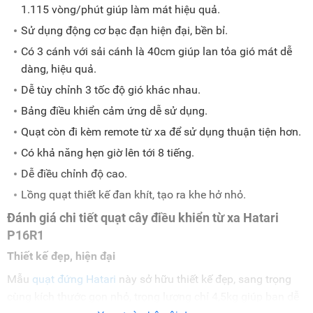
1.115 vòng/phút giúp làm mát hiệu quả.
Sử dụng động cơ bạc đạn hiện đại, bền bỉ.
Có 3 cánh với sải cánh là 40cm giúp lan tỏa gió mát dễ
dàng, hiệu quả.
Dễ tùy chỉnh 3 tốc độ gió khác nhau.
Bảng điều khiển cảm ứng dễ sử dụng.
Quạt còn đi kèm remote từ xa để sử dụng thuận tiện hơn.
Có khả năng hẹn giờ lên tới 8 tiếng.
Dễ điều chỉnh độ cao.
Lồng quạt thiết kế đan khít, tạo ra khe hở nhỏ.
Đánh giá chi tiết quạt cây điều khiển từ xa Hatari
P16R1
Thiết kế đẹp, hiện đại
Mẫu
quạt đứng Hatari
này sở hữu thiết kế đẹp, sang trọng
cùng kích thước gọn nhỏ, trọng lượng chỉ 4,5kg giúp bạn dễ