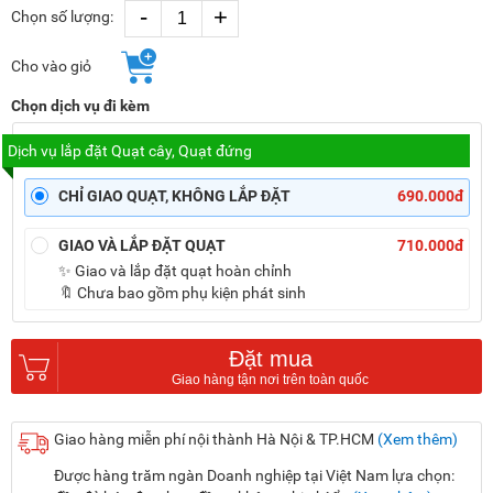
-
+
Chọn số lượng:
Cho vào giỏ
Chọn dịch vụ đi kèm
Dịch vụ lắp đặt Quạt cây, Quạt đứng
CHỈ GIAO QUẠT, KHÔNG LẮP ĐẶT
690.000đ
GIAO VÀ LẮP ĐẶT QUẠT
710.000đ
✨ Giao và lắp đặt quạt hoàn chỉnh
🔖 Chưa bao gồm phụ kiện phát sinh
Đặt mua
Giao hàng miễn phí nội thành Hà Nội & TP.HCM
(Xem thêm)
Được hàng trăm ngàn Doanh nghiệp tại Việt Nam lựa chọn: