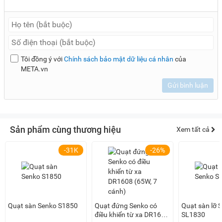
Tôi đồng ý với
Chính sách bảo mật dữ liệu cá nhân
của
META.vn
Gửi bình luận
Sản phẩm cùng thương hiệu
Xem tất cả
-31K
-26%
Quạt sàn Senko S1850
Quạt đứng Senko có
Quạt sàn lỡ 
điều khiển từ xa DR1608
SL1830