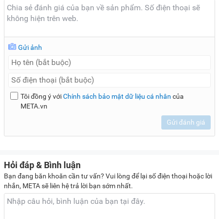
trong thời gian dài.
Quạt đứng Senko DCN1801 là lựa chọn đáng cân nhắc cho
nhu cầu làm mát mạnh, bền bỉ và tiết kiệm điện. Bạn có thể
tham khảo và mua sản phẩm chính hãng tại
META.vn
để
Gửi ảnh
đảm bảo chất lượng và giá tốt.
Lưu ý:
Hình ảnh sản phẩm chỉ có tính chất minh họa, chi tiết
sản phẩm, màu sắc có thể thay đổi tùy theo sản phẩm thực
tế.
Tôi đồng ý với
Chính sách bảo mật dữ liệu cá nhân
của
META.vn
Gửi đánh giá
Hỏi đáp & Bình luận
Bạn đang băn khoăn cần tư vấn? Vui lòng để lại số điện thoại hoặc lời
nhắn, META sẽ liên hệ trả lời bạn sớm nhất.