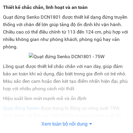
Thiết kế chắc chắn, linh hoạt và an toàn
Quạt đứng Senko DCN1801 được thiết kế dạng đứng truyền
thống với chân đế lớn giúp tăng độ ổn định khi vận hành.
Chiều cao có thể điều chỉnh từ 113 đến 124 cm, phù hợp với
nhiều không gian như phòng khách, phòng ngủ hay văn
phòng.
Lồng quạt được thiết kế chắc chắn với nan dày, giúp đảm
bảo an toàn khi sử dụng, đặc biệt trong gia đình có trẻ nhỏ.
Màu sắc đen cam hoặc đen két tạo điểm nhấn hiện đại, phù
hợp với nhiều phong cách nội thất.
Hiệu suất làm mát mạnh mẽ và ổn định
Quạt đứng Senko
được trang bị động cơ công suất 75W,
hoạt động với điện áp 220V/50Hz, mang lại hiệu suất ổn
định trong thời gian dài. Với thiết kế 5 cánh quạt đường kính
Xem toàn bộ nội dung
43 cm, sản phẩm tạo ra lưu lượng gió lớn lên đến khoảng