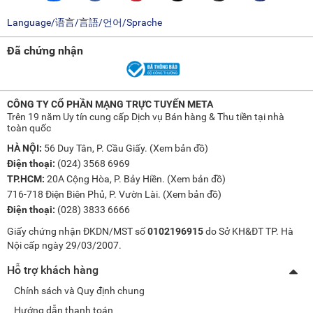
Language/语言/言語/언어/Sprache
Đã chứng nhận
CÔNG TY CỔ PHẦN MẠNG TRỰC TUYẾN META
Trên 19 năm Uy tín cung cấp Dịch vụ Bán hàng & Thu tiền tại nhà
toàn quốc
HÀ NỘI:
56 Duy Tân, P. Cầu Giấy. (
Xem bản đồ
)
Điện thoại:
(024) 3568 6969
TP.HCM:
20A Cộng Hòa, P. Bảy Hiền. (
Xem bản đồ
)
716-718 Điện Biên Phủ, P. Vườn Lài. (
Xem bản đồ
)
Điện thoại:
(028) 3833 6666
Giấy chứng nhận ĐKDN/MST số
0102196915
do Sở KH&ĐT TP. Hà
Nội cấp ngày 29/03/2007.
Hỗ trợ khách hàng
Chính sách và Quy định chung
Hướng dẫn thanh toán