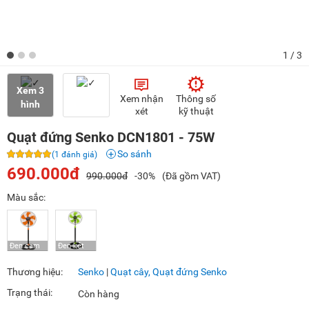
1
/ 3
Xem 3
Xem nhận
Thông số
hình
xét
kỹ thuật
Quạt đứng Senko DCN1801 - 75W
So sánh
(1 đánh giá)
690.000đ
990.000đ
-30%
(Đã gồm VAT)
Màu sắc:
Thương hiệu:
Senko
|
Quạt cây, Quạt đứng Senko
Trạng thái:
Còn hàng