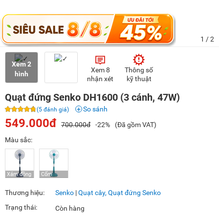
1
/ 2
Xem 2
Xem 8
Thông số
hình
nhận xét
kỹ thuật
Quạt đứng Senko DH1600 (3 cánh, 47W)
So sánh
(5 đánh giá)
549.000đ
700.000đ
-22%
(Đã gồm VAT)
Màu sắc:
Thương hiệu:
Senko
|
Quạt cây, Quạt đứng Senko
Trạng thái:
Còn hàng