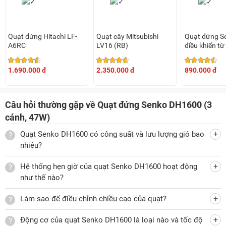
bất cứ thao tác nào.
Quạt đứng Hitachi LF-
Quạt cây Mitsubishi
Quạt đứng S
A6RC
LV16 (RB)
điều khiển t
Bảng điều khiển nút nhấn dễ sử dụng
(65W, 7 cánh
Quạt DH1600 được trang bị bảng điều khiển đơn giản với 4
1.690.000 đ
2.350.000 đ
890.000 đ
nút bấm từ 0 đến 3. Trong đó: 0 là tắt quạt, 1 là cấp độ gió
nhẹ nhất, 2 là cấp độ gió trung bình và 3 là cấp độ gió mạnh
nhất. Bạn chỉ cần nhấn nút bấm tương ứng với tốc độ quạt
Câu hỏi thường gặp về Quạt đứng Senko DH1600 (3
mà mình mong muốn.
cánh, 47W)
Quạt Senko DH1600 có công suất và lưu lượng gió bao
nhiêu?
Ngoài ra, quạt còn có núm xoay để cài đặt hẹn giờ tắt cho
Hệ thống hẹn giờ của quạt Senko DH1600 hoạt động
thiết bị. Với 6 mức hẹn giờ (từ 20 đến 120), mỗi mức cách
như thế nào?
nhau 20 phút, bạn có thể vặn núm để chọn thời điểm tắt
Làm sao để điều chỉnh chiều cao của quạt?
quạt khi không còn nhu cầu sử dụng.
Đảm bảo an toàn trong quá trình sử dụng
Động cơ của quạt Senko DH1600 là loại nào và tốc độ