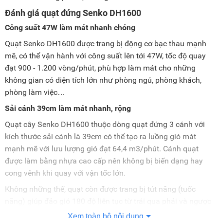
Đánh giá quạt đứng Senko DH1600
Công suất 47W làm mát nhanh chóng
Quạt Senko DH1600 được trang bị động cơ bạc thau mạnh
mẽ, có thể vận hành với công suất lên tới 47W, tốc độ quay
đạt 900 - 1.200 vòng/phút, phù hợp làm mát cho những
không gian có diện tích lớn như phòng ngủ, phòng khách,
phòng làm việc…
Sải cánh 39cm làm mát nhanh, rộng
Quạt cây Senko DH1600 thuộc dòng quạt đứng 3 cánh với
kích thước sải cánh là 39cm có thể tạo ra luồng gió mát
mạnh mẽ với lưu lượng gió đạt 64,4 m3/phút. Cánh quạt
được làm bằng nhựa cao cấp nên không bị biến dạng hay
cong vênh khi quay với vận tốc lớn.
Không những thế, quạt còn được trang bị tút năng (tuốc
năng) giúp đảo gió 180 độ liên tục từ trái qua phải và ngược
lại, mang lại khả năng làm mát nhanh, làn gió trải rộng, góc
Xem toàn bộ nội dung