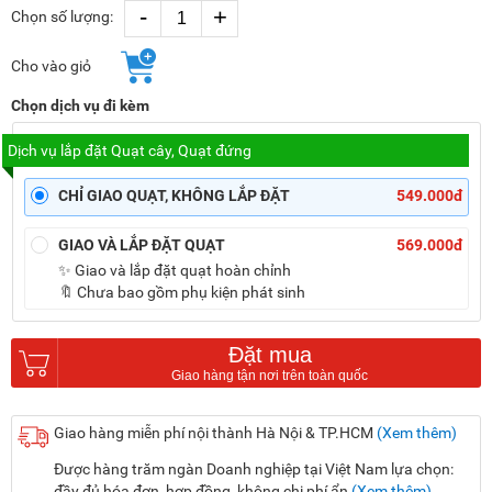
-
+
Chọn số lượng:
Cho vào giỏ
Chọn dịch vụ đi kèm
Dịch vụ lắp đặt Quạt cây, Quạt đứng
CHỈ GIAO QUẠT, KHÔNG LẮP ĐẶT
549.000đ
GIAO VÀ LẮP ĐẶT QUẠT
569.000đ
✨ Giao và lắp đặt quạt hoàn chỉnh
🔖 Chưa bao gồm phụ kiện phát sinh
Đặt mua
Giao hàng miễn phí nội thành Hà Nội & TP.HCM
(Xem thêm)
Được hàng trăm ngàn Doanh nghiệp tại Việt Nam lựa chọn:
đầy đủ hóa đơn, hợp đồng, không chi phí ẩn
(Xem thêm)