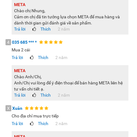
META
Lưu ý:
Hình ảnh sản phẩm chỉ có tính chất minh họa, chi tiết
Chào chị Nhung,
sản phẩm, màu sắc có thể thay đổi tùy theo sản phẩm thực
Cảm ơn chị đã tin tưởng lựa chọn META để mua hàng và
tế.
dành thời gian gửi đánh giá về sản phẩm.
Trả lời
Thích
2 năm
4
035 685 ***
*
Mua 2 cái
Trả lời
Thích
2 năm
META
Chào Anh/Chị,
Anh/Chị vui lòng để ý điện thoại để bán hàng META liên hệ
tư vấn chi tiết ạ.
Trả lời
Thích
2 năm
X
Xuân
Cho địa chỉ mua trực tiếp
Trả lời
Thích
2 năm
META