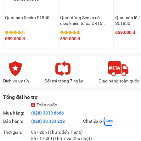
Quạt sàn Senko S1850
Quạt đứng Senko có
Quạt sàn lỡ 
điều khiển từ xa DR1608
SL1830
(65W, 7 cánh)
659.000 đ
559.000 đ
890.000 đ
Dịch vụ uy tín
Đổi trả trong 7 ngày
Giao hàng toàn quốc
Tổng đài hỗ trợ
Toàn quốc
Mua hàng:
(028) 3833 6666
Bảo hành:
(028) 38 333 222
Chat Zalo
Thời gian:
8h - 20h (Thứ 2 đến Thứ 6)
8h - 17h30 (Thứ 7 và Chủ nhật)