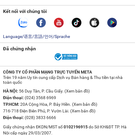
Kết nối với chúng tôi
Language/语言/言語/언어/Sprache
Đã chứng nhận
CÔNG TY CỔ PHẦN MẠNG TRỰC TUYẾN META
Trên 19 năm Uy tín cung cấp Dịch vụ Bán hàng & Thu tiền tại nhà
toàn quốc
HÀ NỘI:
56 Duy Tân, P. Cầu Giấy. (
Xem bản đồ
)
Điện thoại:
(024) 3568 6969
TP.HCM:
20A Cộng Hòa, P. Bảy Hiền. (
Xem bản đồ
)
716-718 Điện Biên Phủ, P. Vườn Lài. (
Xem bản đồ
)
Điện thoại:
(028) 3833 6666
Giấy chứng nhận ĐKDN/MST số
0102196915
do Sở KH&ĐT TP. Hà
Nội cấp ngày 29/03/2007.