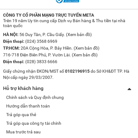
CÔNG TY CỔ PHẦN MẠNG TRỰC TUYẾN META
Trên 19 năm Uy tín cung cấp Dịch vụ Bán hàng & Thu tiền tại nhà
toàn quốc
HÀ NỘI:
56 Duy Tân, P. Cầu Giấy. (
Xem bản đồ
)
Điện thoại:
(024) 3568 6969
TP.HCM:
20A Cộng Hòa, P. Bảy Hiền. (
Xem bản đồ
)
716-718 Điện Biên Phủ, P. Vườn Lài. (
Xem bản đồ
)
Điện thoại:
(028) 3833 6666
Giấy chứng nhận ĐKDN/MST số
0102196915
do Sở KH&ĐT TP. Hà
Nội cấp ngày 29/03/2007.
Hỗ trợ khách hàng
Chính sách và Quy định chung
Hướng dẫn thanh toán
Trả góp qua thẻ
Trả góp qua công ty tài chính
Mua trước trả sau