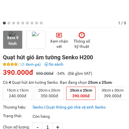
1
/ 9
Xem 9
Xem nhận
Thông số
hình
xét
kỹ thuật
Quạt hút gió âm tường Senko H200
So sánh
(1 đánh giá)
390.000đ
590.000đ
-34%
(Đã gồm VAT)
Có
4
Quạt hút âm tường Senko. Bạn đang chọn
25cm x 25cm
:
15cm x 15cm
20cm x 20cm
25cm x 25cm
30cm x 30cm
240.000đ
350.000đ
390.000đ
399.000đ
Thương hiệu:
Senko
|
Quạt thông gió nhà vệ sinh Senko
Trạng thái:
Còn hàng
-
+
Chọn số lượng: