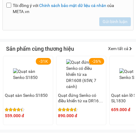
Tôi đồng ý với
Chính sách bảo mật dữ liệu cá nhân
của
META.vn
Gửi bình luận
Sản phẩm cùng thương hiệu
Xem tất cả
-31K
-26%
Quạt sàn Senko S1850
Quạt đứng Senko có
Quạt sàn lỡ 
điều khiển từ xa DR1608
SL1830
(65W, 7 cánh)
659.000 đ
559.000 đ
890.000 đ