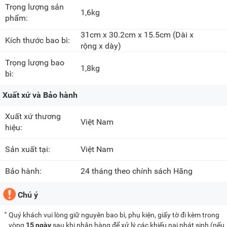
Trọng lượng sản
1,6kg
phẩm:
31cm x 30.2cm x 15.5cm
(Dài x
Kích thước bao bì:
rộng x dày)
Trọng lượng bao
1,8kg
bì:
Xuất xứ và Bảo hành
Xuất xứ thương
Việt Nam
hiệu:
Sản xuất tại:
Việt Nam
Bảo hành:
24 tháng theo chính sách Hãng
Chú ý
Quý khách vui lòng giữ nguyên bao bì, phụ kiện, giấy tờ đi kèm trong
vòng
15 ngày
sau khi nhận hàng để xử lý các khiếu nại phát sinh (nếu