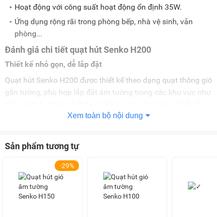
Hoạt động với công suất hoạt động ổn định 35W.
Ứng dụng rộng rãi trong phòng bếp, nhà vệ sinh, văn
phòng...
Đánh giá chi tiết quạt hút Senko H200
Thiết kế nhỏ gọn, dễ lắp đặt
Quạt hút Senko H200 được thiết kế theo dạng quạt thông gió
gắn tường, phù hợp lắp đặt âm tường trong các khu vực như
nhà vệ sinh, phòng bếp hoặc không gian làm việc. Kiểu lắp
Xem toàn bộ nội dung
đặt này giúp thiết bị nằm gọn trong bề mặt tường, không
chiếm nhiều diện tích và góp phần giữ cho khu vực sử dụng
gọn gàng. Sản phẩm có kích thước tổng thể khoảng 30cm x
Sản phẩm tương tự
30cm x 14cm, phù hợp với kích thước lỗ cắt tường 25cm x
25cm, cùng trọng lượng khoảng 1,6kg, thuận tiện cho việc
-29%
lắp đặt trong nhiều vị trí khác nhau.
Phần mặt trước của
quạt thông gió nhà vệ sinh Senko
này