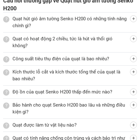
Câu hỏi thường gặp về Quạt hút gió âm tường Senko
Quạt thông gió Senko H200 được trang bị 5 cánh quạt với
H200
sải cánh 20cm. Các cánh quạt được bố trí cân đối trong
khung quạt nhằm hỗ trợ tạo luồng gió khi thiết bị vận hành,
Quạt hút gió âm tường Senko H200 có những tính năng
chính gì?
góp phần duy trì quá trình lưu thông không khí trong không
gian lắp đặt.
Quạt có hoạt động 2 chiều, tức là hút và thổi gió
không?
Sản phẩm có lưu lượng gió khoảng 37m³/phút, có 1 tốc độ
Công suất tiêu thụ điện của quạt là bao nhiêu?
gió, hỗ trợ quá trình trao đổi không khí giữa không gian trong
phòng và môi trường bên ngoài.
Kích thước lỗ cắt và kích thước tổng thể của quạt là
bao nhiêu?
Hoạt động 2 chiều hỗ trợ lưu thông không khí
Thiết bị được thiết kế với cơ chế hoạt động 2 chiều vừa hút
Độ ồn của quạt Senko H200 thấp đến mức nào?
và vừa thổi. Với cấu tạo này, thiết bị có thể hỗ trợ lưu thông
Bảo hành cho quạt Senko H200 bao lâu và những điều
không khí trong phòng ra ngoài hoặc đưa không khí từ bên
kiện gì?
ngoài vào trong.
Công suất hoạt động ổn định
Quạt được làm từ vật liệu nào?
Quạt thông gió nhà vệ sinh
này hoạt động với công suất
Quạt có tính năng chống côn trùng và cách bảo trì như