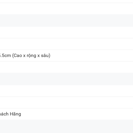
5.5cm
(Cao x rộng x sâu)
 sách Hãng