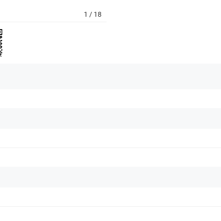
716-718 Điện Biên Phủ, 
1
/ 18