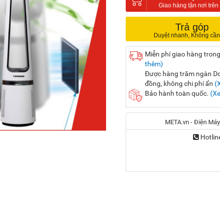
Trả góp
Miễn phí giao hàng trong
thêm)
Được hàng trăm ngàn Doa
đồng, không chi phí ẩn
(
Bảo hành toàn quốc.
(X
META.vn - Điện Máy
Hotlin
Địa chỉ:
56 Duy Tân, P. Cầu Giấy
20A Cộng Hòa, P. Bảy H