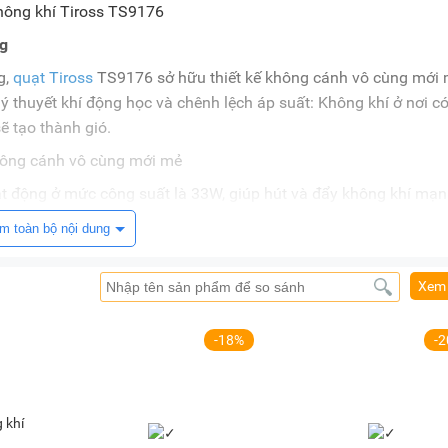
ng
g,
quạt Tiross
TS9176 sở hữu thiết kế không cánh vô cùng mới
ý thuyết khí động học và chênh lệch áp suất: Không khí ở nơi c
ẽ tạo thành gió.
ạt động ở mức công suất là 33W, giúp hút và đẩy không khí mạ
 tâm - một thiết kế độc quyền của hãng, giúp luồng gió tạo ra đi 
m toàn bộ nội dung
3/giờ và tốc độ gió đạt 140m/phút, làm dịu nhanh cái nóng oi bứ
Xem 
ánh còn giúp bạn vệ sinh quạt dễ dàng và đảm bảo an toàn cho t
-18%
-
hế độ gió (gió thường, gió ngủ, gió tự nhiên) và 12 tốc độ mạn