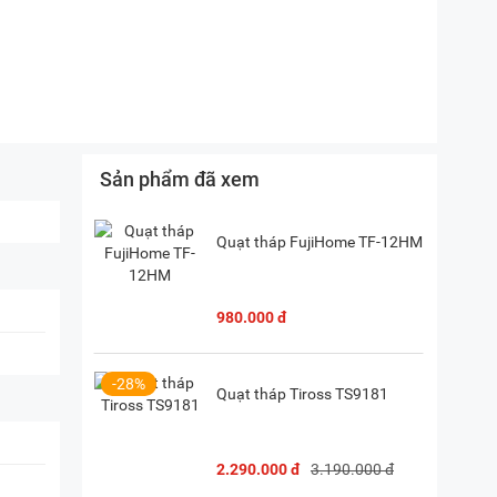
P. Vườn Lài, TP. HCM
(
Chỉ đường)
Sản phẩm đã xem
Quạt tháp FujiHome TF-12HM
980.000 đ
-28%
Quạt tháp Tiross TS9181
2.290.000 đ
3.190.000 đ