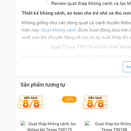
Thiết kế không cánh, an toàn cho trẻ nhỏ và thú cư
Không giống như các dòng quạt có cánh truyền thốn
hiện nay.
Quạt không cánh
được hoạt động dựa trên l
suất cao khi chuyển động về nơi có áp suất thấp thì s
Ngoài ra, động cơ của quạt Tiross TS9176 có thể ho
mẽ. Đặc biệt, cửa thoát gió của quạt được thiết kế ly
Xe
đường xoắn ốc với lưu lượng gió lớn, lên tới 2.733m
của mùa hè.
Sản phẩm tương tự
Không chỉ tạo ra lưu lượng gió lớn, thiết kế không c
nhỏ hay thú cưng.
-25%
Xem chi tiết:
Quạt không cánh là gì?
Làm mát vượt trội với 3 chế độ gió và 12 cấp độ gió
Quạt tháp
không cánh Tiross TS9176 được trang bị 3 c