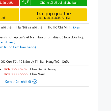
Trả góp qua thẻ
 nội thành Hà Nội và nội thành TP. Hồ Chí Minh.
(Xem
nh nghiệp tại Việt Nam lựa chọn: đầy đủ hóa đơn, hợp
Xem thêm)
em trung tâm bảo hành)
 Giá Cực Tốt, 19 Năm Uy Tín Bán Hàng Toàn Quốc
e:
024.3568.6969
Phía Bắc & Trung
028.3833.6666
Phía Nam
Xem thêm chi tiết
, Hà Nội
(
Chỉ đường)
iền, TP. HCM
(
Chỉ đường)