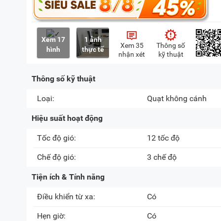
Xem 17
1 ảnh
Xem 35
Thông số
hình
thực tế
nhận xét
kỹ thuật
Thông số kỹ thuật
Loại:
Quạt không cánh
Hiệu suất hoạt động
Tốc độ gió:
12 tốc độ
Chế độ gió:
3 chế độ
Tiện ích & Tính năng
Điều khiển từ xa:
Có
Hẹn giờ:
Có