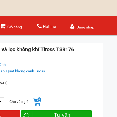
Hotline
Giỏ hàng
Đăng nhập
 và lọc không khí Tiross TS9176
sánh
háp, Quạt không cánh Tiross
 VAT)
+
Cho vào giỏ
a
Tư vấn