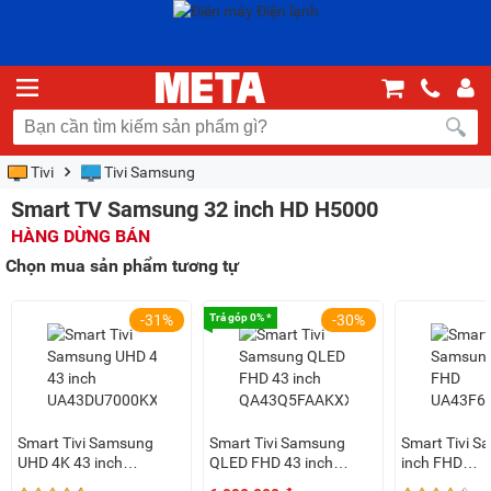
Tivi
Tivi Samsung
Smart TV Samsung 32 inch HD H5000
HÀNG DỪNG BÁN
Chọn mua sản phẩm tương tự
-31%
Trả góp 0% *
-30%
Smart Tivi Samsung
Smart Tivi Samsung
Smart Tivi S
UHD 4K 43 inch
QLED FHD 43 inch
inch FHD
UA43DU7000KXXV
QA43Q5FAAKXXV
UA43F6000