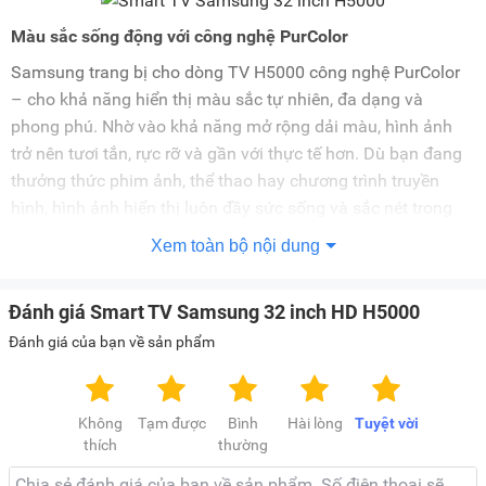
Màu sắc sống động với công nghệ PurColor
Samsung trang bị cho dòng TV H5000 công nghệ PurColor
– cho khả năng hiển thị màu sắc tự nhiên, đa dạng và
phong phú. Nhờ vào khả năng mở rộng dải màu, hình ảnh
trở nên tươi tắn, rực rỡ và gần với thực tế hơn. Dù bạn đang
thưởng thức phim ảnh, thể thao hay chương trình truyền
hình, hình ảnh hiển thị luôn đầy sức sống và sắc nét trong
từng chi tiết.
Xem toàn bộ nội dung
Tăng chiều sâu hình ảnh với Contrast Enhancer
Đánh giá Smart TV Samsung 32 inch HD H5000
Công nghệ Contrast Enhancer giúp xử lý hình ảnh phẳng trở
Đánh giá của bạn về sản phẩm
nên sinh động hơn bằng cách tự động điều chỉnh độ tương
phản phù hợp với từng khu vực trên màn hình. Kết quả là
hình ảnh có chiều sâu và độ nổi khối tốt hơn, tăng tính chân
Không
Tạm được
Bình
Hài lòng
Tuyệt vời
thích
thường
thực và mang đến trải nghiệm xem sống động hơn bao giờ
hết.