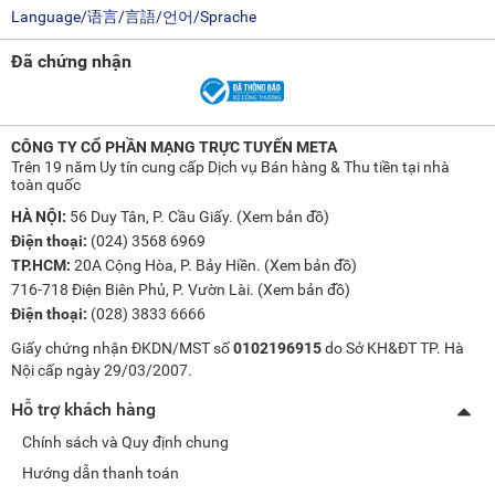
Language/语言/言語/언어/Sprache
Bảo mật tối ưu với Samsung Knox Security
Đã chứng nhận
Smart Tivi Samsung 32H5000 được trang bị hệ thống bảo
mật đa lớp Samsung Knox Security, giúp bảo vệ các dữ liệu
nhạy cảm như mật khẩu, tài khoản và thông tin cá nhân.
CÔNG TY CỔ PHẦN MẠNG TRỰC TUYẾN META
Công nghệ này hoạt động từ phần cứng đến phần mềm, tự
Trên 19 năm Uy tín cung cấp Dịch vụ Bán hàng & Thu tiền tại nhà
toàn quốc
động ngăn chặn các ứng dụng độc hại, trang web giả mạo
và liên tục cập nhật các bản vá bảo mật mới nhất, đảm bảo
HÀ NỘI:
56 Duy Tân, P. Cầu Giấy. (
Xem bản đồ
)
Điện thoại:
(024) 3568 6969
an toàn toàn diện cho thiết bị và cả mạng lưới IoT trong gia
TP.HCM:
20A Cộng Hòa, P. Bảy Hiền. (
Xem bản đồ
)
đình bạn.
716-718 Điện Biên Phủ, P. Vườn Lài. (
Xem bản đồ
)
Điện thoại:
(028) 3833 6666
Với thiết kế nhỏ gọn, công nghệ hình ảnh và âm thanh hiện
Giấy chứng nhận ĐKDN/MST số
0102196915
do Sở KH&ĐT TP. Hà
đại, giao diện thông minh cùng khả năng bảo mật cao,
Nội cấp ngày 29/03/2007.
Smart
Tivi Samsung
32 inch HD H5000 là lựa chọn tuyệt vời
Hỗ trợ khách hàng
cho những ai tìm kiếm một chiếc TV nhỏ gọn nhưng vẫn đầy
Chính sách và Quy định chung
đủ tính năng cao cấp. Đây là người bạn đồng hành lý tưởng
Hướng dẫn thanh toán
cho không gian sống hiện đại, phù hợp với cả nhu cầu học