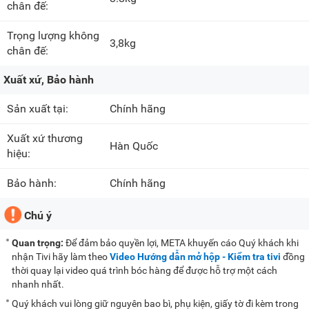
chân đế:
Trọng lượng không
3,8kg
chân đế:
Xuất xứ, Bảo hành
Sản xuất tại:
Chính hãng
Xuất xứ thương
Hàn Quốc
hiệu:
Bảo hành:
Chính hãng
Chú ý
Quan trọng:
Để đảm bảo quyền lợi, META khuyến cáo Quý khách khi
nhận Tivi hãy làm theo
Video Hướng dẫn mở hộp - Kiểm tra tivi
đồng
thời quay lại video quá trình bóc hàng để được hỗ trợ một cách
nhanh nhất.
Quý khách vui lòng giữ nguyên bao bì, phụ kiện, giấy tờ đi kèm trong