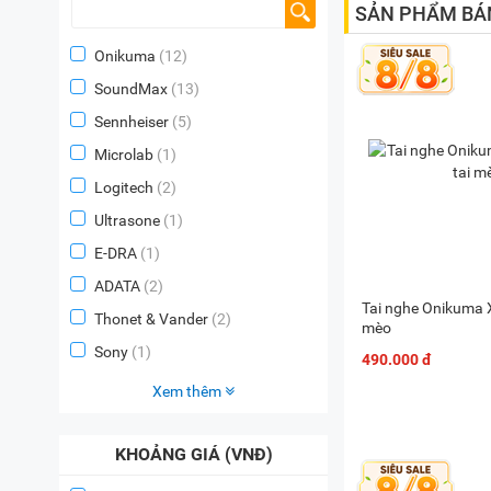
SẢN PHẨM BÁ
Onikuma
(12)
SoundMax
(13)
Sennheiser
(5)
Microlab
(1)
Logitech
(2)
Ultrasone
(1)
E-DRA
(1)
ADATA
(2)
Tai nghe Onikuma X
Thonet & Vander
(2)
mèo
Sony
(1)
490.000 đ
Xem thêm
KHOẢNG GIÁ (VNĐ)