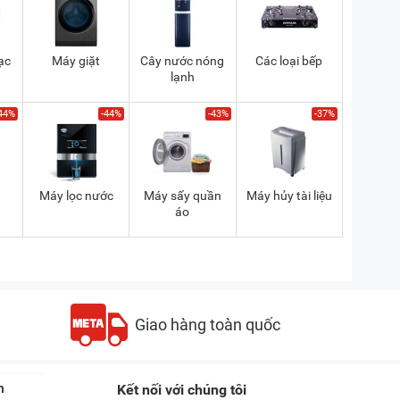
ạc
Máy giặt
Cây nước nóng
Các loại bếp
lạnh
44%
-44%
-43%
-37%
a
Máy lọc nước
Máy sấy quần
Máy hủy tài liệu
áo
Giao hàng toàn quốc
n
Kết nối với chúng tôi