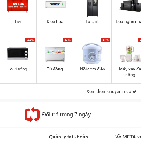
Tivi
Điều hòa
Tủ lạnh
Loa nghe nh
-44%
-40%
-43%
-
Lò vi sóng
Tủ đông
Nồi cơm điện
Máy xay đ
năng
Xem thêm chuyên mục
Đổi trả trong 7 ngày
Quản lý tài khoản
Về META.v