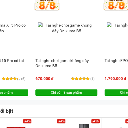
15 Pro có tai
Tai nghe chơi game không dây
Tai nghe EP
Onikuma B5
670.000 đ
1.790.000 đ
(6)
(1)
sản phẩm
Chỉ còn 3 sản phẩm
Chỉ 
ổi bật
-44%
-44%
-43%
-