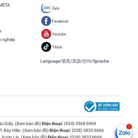
ề META
Zalo
Facebook
e
Youtube
h nghiệp
Tiktok
Language/语言/言語/언어/Sprache
u Giấy. (
Xem bản đồ
)
Điện thoại:
(024) 3568 6969
. Bảy Hiền. (
Xem bản đồ
)
Điện thoại:
(028) 3833 6666
 Vườn Lài. (
Xem bản đồ
)
Điện thoại:
(028) 3833 6666