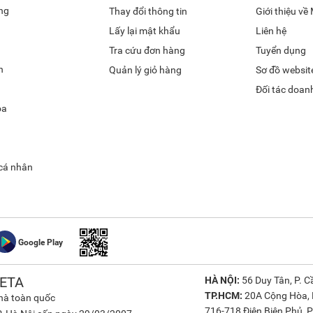
ng
Thay đổi thông tin
Giới thiệu v
Lấy lại mật khẩu
Liên hệ
Tra cứu đơn hàng
Tuyển dụng
h
Quản lý giỏ hàng
Sơ đồ websit
Đối tác doan
óa
 cá nhân
Google Play
ETA
HÀ NỘI:
56 Duy Tân, P. Cầ
TP.HCM:
20A Cộng Hòa, P
nhà toàn quốc
716-718 Điện Biên Phủ, P.