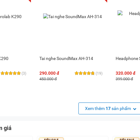
 K290
Tai nghe SoundMax AH-314
Headphone
290.000 đ
320.000 đ
(3)
(19)
450.000 đ
399.000 đ
Xem thêm
17
sản phẩm
m giá