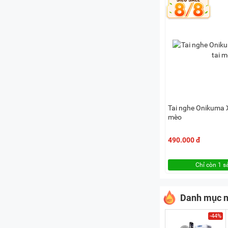
Tai nghe Onikuma X
mèo
490.000 đ
Chỉ còn 1 
Danh mục n
-44%