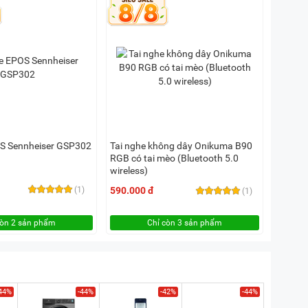
OS Sennheiser GSP302
Tai nghe không dây Onikuma B90
RGB có tai mèo (Bluetooth 5.0
wireless)
(1)
590.000 đ
(1)
còn 2 sản phẩm
Chỉ còn 3 sản phẩm
44%
-44%
-42%
-44%