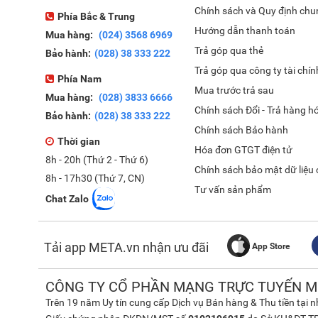
Chính sách và Quy định chu
Phía Bắc & Trung
Hướng dẫn thanh toán
Mua hàng:
(024) 3568 6969
Trả góp qua thẻ
Bảo hành:
(028) 38 333 222
Trả góp qua công ty tài chín
Phía Nam
Mua trước trả sau
Mua hàng:
(028) 3833 6666
Chính sách Đổi - Trả hàng h
Bảo hành:
(028) 38 333 222
Chính sách Bảo hành
Thời gian
Hóa đơn GTGT điện tử
8h - 20h (Thứ 2 - Thứ 6)
Chính sách bảo mật dữ liệu
8h - 17h30 (Thứ 7, CN)
Tư vấn sản phẩm
Chat Zalo
Tải app META.vn nhận ưu đãi
App Store
CÔNG TY CỔ PHẦN MẠNG TRỰC TUYẾN M
Trên 19 năm Uy tín cung cấp Dịch vụ Bán hàng & Thu tiền tại 