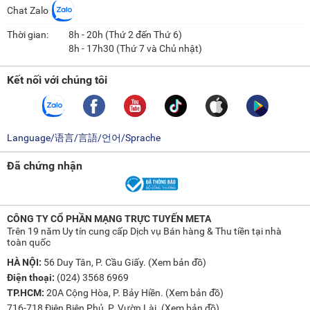
Chat Zalo
Thời gian:
8h - 20h (Thứ 2 đến Thứ 6)
8h - 17h30 (Thứ 7 và Chủ nhật)
Kết nối với chúng tôi
Language/语言/言語/언어/Sprache
Đã chứng nhận
CÔNG TY CỔ PHẦN MẠNG TRỰC TUYẾN META
Trên 19 năm Uy tín cung cấp Dịch vụ Bán hàng & Thu tiền tại nhà
toàn quốc
HÀ NỘI:
56 Duy Tân, P. Cầu Giấy. (
Xem bản đồ
)
Điện thoại:
(024) 3568 6969
TP.HCM:
20A Cộng Hòa, P. Bảy Hiền. (
Xem bản đồ
)
716-718 Điện Biên Phủ, P. Vườn Lài. (
Xem bản đồ
)