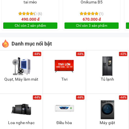
tai mèo
Onikuma B5
(6)
(1)
490.000 đ
670.000 đ
Chỉ còn 2 sản phẩm
Chỉ còn 3 sản phẩm
Danh mục nổi bật
-44%
-44%
-43%
Quạt, Máy làm mát
Tivi
Tủ lạnh
-44%
-44%
-44%
Loa nghe nhạc
Điều hòa
Máy giặt