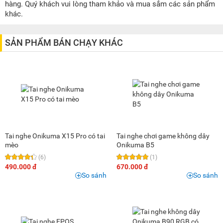
200K - 500K
(17)
hàng. Quý khách vui lòng tham khảo và mua sắm các sản phẩm
khác.
500K - 1 triệu
(11)
1 triệu - 1,5 triệu
(2)
SẢN PHẨM BÁN CHẠY KHÁC
1,5 triệu - 2 triệu
(5)
2 triệu - 3 triệu
(1)
3 triệu - 5 triệu
(5)
5 triệu - 8 triệu
(1)
Tai nghe Onikuma X15 Pro có tai
Tai nghe chơi game không dây
mèo
Onikuma B5
(6)
(1)
490.000 đ
670.000 đ
So sánh
So sánh