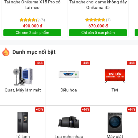
Tai nghe Onikuma X15 Pro có
Tai nghe chơi game không dây
tai mèo
Onikuma B5
(6)
(1)
490.000 đ
670.000 đ
Chỉ còn 2 sản phẩm
Chỉ còn 5 sản phẩm
Danh mục nổi bật
-44%
-44%
-44%
Quạt, Máy làm mát
Điều hòa
Tivi
-43%
-44%
-44%
Tủ lạnh
Loa nghe nhạc
Máy giặt