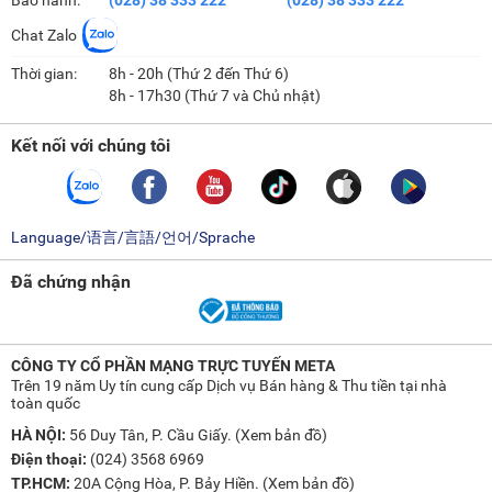
Chat Zalo
Thời gian:
8h - 20h (Thứ 2 đến Thứ 6)
8h - 17h30 (Thứ 7 và Chủ nhật)
Kết nối với chúng tôi
Language/语言/言語/언어/Sprache
Đã chứng nhận
CÔNG TY CỔ PHẦN MẠNG TRỰC TUYẾN META
Trên 19 năm Uy tín cung cấp Dịch vụ Bán hàng & Thu tiền tại nhà
toàn quốc
HÀ NỘI:
56 Duy Tân, P. Cầu Giấy. (
Xem bản đồ
)
Điện thoại:
(024) 3568 6969
TP.HCM:
20A Cộng Hòa, P. Bảy Hiền. (
Xem bản đồ
)