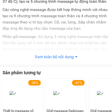
37 độ C), tạo ra 5 chương trình massage tự động toàn thân.
Các công nghệ massage được kết hợp thông minh với nhau
tạo ra 9 chương trình massage toàn thân và 4 chương trình
massage theo vị trí tùy chọn: Cổ, vai, lưng , bắp chân nhằm
đáp ứng đa dạng nhu cầu massage của bạn.
Phần gối massage:
Sử dụng 3 công nghệ massage hiện đại:
Con lăn xoay với 3 mức độ tùy chỉnh, nhào và nhiệt tạo nên
chương trình massage thông minh, thiết kế chuyên sâu cho
vùng đầu giúp thư giãn, giảm đau đầu hiệu quả.
Xem toàn bộ nội dung
Massage nhiệt giúp giảm đau, sưởi ấm
DVTM-00002 có chức năng massage nhiệt sẽ hỗ trợ giảm
Sản phẩm tương tự
đau nhức, sưởi ấm vào mùa đông.... Chương trình giúp bạn
-36%
-41%
trải nghiệm liệu pháp massage đá nóng, xông nóng... như tại
các spa 5 sao.
Sản phẩm rất phù hợp sử dụng cho cả người già, giúp thư
giãn tinh thần, xoa dịu cơn đau, ngủ ngon và sâu hơn.
Thiết bị massage cổ
Ghế massage Daikiosan
Ghế massage 