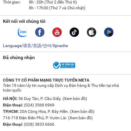
Thời gian:
8h - 20h (Thứ 2 đến Thứ 6)
8h - 17h30 (Thứ 7 và Chủ nhật)
Kết nối với chúng tôi
Language/语言/言語/언어/Sprache
Đã chứng nhận
CÔNG TY CỔ PHẦN MẠNG TRỰC TUYẾN META
Trên 19 năm Uy tín cung cấp Dịch vụ Bán hàng & Thu tiền tại nhà
toàn quốc
HÀ NỘI:
56 Duy Tân, P. Cầu Giấy. (
Xem bản đồ
)
Điện thoại:
(024) 3568 6969
TP.HCM:
20A Cộng Hòa, P. Bảy Hiền. (
Xem bản đồ
)
716-718 Điện Biên Phủ, P. Vườn Lài. (
Xem bản đồ
)
Điện thoại:
(028) 3833 6666