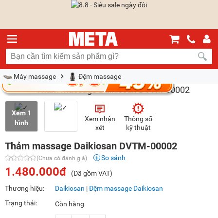
Máy massage
Đệm massage
Xem 1
Xem nhận
Thông số
hình
xét
kỹ thuật
Thảm massage Daikiosan DVTM-00002
So sánh
(Chưa có đánh giá)
1.480.000đ
(Đã gồm VAT)
Thương hiệu:
Daikiosan
|
Đệm massage Daikiosan
Trạng thái:
Còn hàng