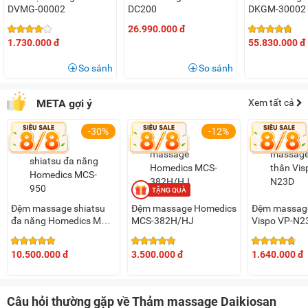
Lưu ý:
Hình ảnh sản phẩm chỉ có tính chất minh họa, chi tiết
DVMG-00002
DC200
DKGM-30002
sản phẩm, màu sắc có thể thay đổi tùy theo sản phẩm thực
26.990.000 đ
tế.
1.730.000 đ
55.830.000 đ
So sánh
So sánh
META gợi ý
Xem tất cả
-30%
-12%
Đệm massage shiatsu
Đệm massage Homedics
Đệm massage
đa năng Homedics MCS-
MCS-382H/HJ
Vispo VP-N2
950
10.500.000 đ
3.500.000 đ
1.640.000 đ
Câu hỏi thường gặp về Thảm massage Daikiosan