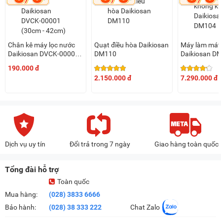
Chân kê máy lọc nước
Quạt điều hòa Daikiosan
Máy làm mát
Daikiosan DVCK-00001
DM110
Daikiosan D
(30cm - 42cm)
190.000 đ
2.150.000 đ
7.290.000 đ
Dịch vụ uy tín
Đổi trả trong 7 ngày
Giao hàng toàn quốc
Tổng đài hỗ trợ
Toàn quốc
Mua hàng:
(028) 3833 6666
Bảo hành:
(028) 38 333 222
Chat Zalo