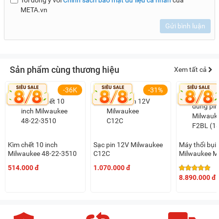
Tôi đồng ý với
Chính sách bảo mật dữ liệu cá nhân
của
META.vn
Gửi bình luận
Sản phẩm cùng thương hiệu
Xem tất cả
-36K
-31%
Kìm chết 10 inch
Sạc pin 12V Milwaukee
Máy thổi bụi
Milwaukee 48-22-3510
C12C
Milwaukee M
(18V x 2)
514.000 đ
1.070.000 đ
8.890.000 đ