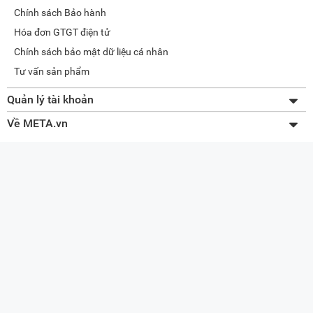
Chính sách Bảo hành
Hóa đơn GTGT điện tử
Chính sách bảo mật dữ liệu cá nhân
Tư vấn sản phẩm
Quản lý tài khoản
Thay đổi thông tin
Về META.vn
Lấy lại mật khẩu
Giới thiệu về META
Tra cứu đơn hàng
Liên hệ
Quản lý giỏ hàng
Tuyển dụng
Sơ đồ website
Đối tác doanh nghiệp