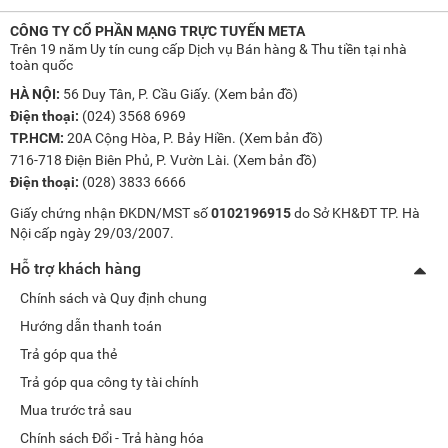
CÔNG TY CỔ PHẦN MẠNG TRỰC TUYẾN META
Trên 19 năm Uy tín cung cấp Dịch vụ Bán hàng & Thu tiền tại nhà
toàn quốc
HÀ NỘI:
56 Duy Tân, P. Cầu Giấy. (
Xem bản đồ
)
Điện thoại:
(024) 3568 6969
TP.HCM:
20A Cộng Hòa, P. Bảy Hiền. (
Xem bản đồ
)
716-718 Điện Biên Phủ, P. Vườn Lài. (
Xem bản đồ
)
Điện thoại:
(028) 3833 6666
Giấy chứng nhận ĐKDN/MST số
0102196915
do Sở KH&ĐT TP. Hà
Nội cấp ngày 29/03/2007.
Hỗ trợ khách hàng
Chính sách và Quy định chung
Hướng dẫn thanh toán
Trả góp qua thẻ
Trả góp qua công ty tài chính
Mua trước trả sau
Chính sách Đổi - Trả hàng hóa