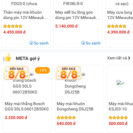
Thân máy mài khuôn
Máy siết bu lông góc
Máy cưa lọng
dùng pin 12V Milwaukee
dùng pin 12V Milwaukee
12V Milwauk
M12 FDGS-0 (chưa pin,
M12 FIR38LR-0 (Chưa
FJS-0 (Chưa p
5.140.000 đ
sạc)
pin và sạc)
4.450.000 đ
4.390.000 đ
So sánh
So sánh
META gợi ý
Xem tất cả
-19%
Máy mài thẳng Bosch
Máy mài khuôn
Máy mài khu
GGS 30LS 06012B50K0
Dongcheng DSJ25B
KSJ03-10
3.250.000 đ
640.000 đ
500.000 đ