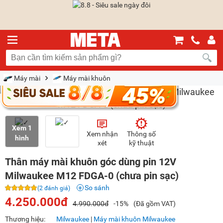
Máy mài
Máy mài khuôn
Xem 1
Xem nhận
Thông số
hình
xét
kỹ thuật
Thân máy mài khuôn góc dùng pin 12V
Milwaukee M12 FDGA-0 (chưa pin sạc)
So sánh
(2 đánh giá)
4.250.000đ
4.990.000đ
-15%
(Đã gồm VAT)
Thương hiệu:
Milwaukee
|
Máy mài khuôn Milwaukee