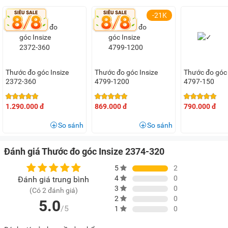
-21K
Thước đo góc Insize
Thước đo góc Insize
Thước đo góc 
2372-360
4799-1200
4797-150
1.290.000 đ
869.000 đ
790.000 đ
So sánh
So sánh
Đánh giá Thước đo góc Insize 2374-320
5
2
4
0
Đánh giá trung bình
3
0
(Có 2 đánh giá)
2
0
5.0
/5
1
0