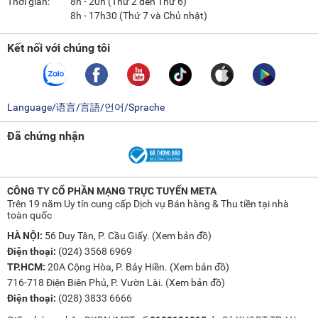
Thời gian:
8h - 20h (Thứ 2 đến Thứ 6)
8h - 17h30 (Thứ 7 và Chủ nhật)
Kết nối với chúng tôi
Language/语言/言語/언어/Sprache
Đã chứng nhận
CÔNG TY CỔ PHẦN MẠNG TRỰC TUYẾN META
Trên 19 năm Uy tín cung cấp Dịch vụ Bán hàng & Thu tiền tại nhà
toàn quốc
HÀ NỘI:
56 Duy Tân, P. Cầu Giấy. (
Xem bản đồ
)
Điện thoại:
(024) 3568 6969
TP.HCM:
20A Cộng Hòa, P. Bảy Hiền. (
Xem bản đồ
)
716-718 Điện Biên Phủ, P. Vườn Lài. (
Xem bản đồ
)
Điện thoại:
(028) 3833 6666