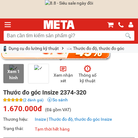
Dụng cụ đo lường kỹ thuật
Thước đo độ, thước đo góc
Xem 1
Xem nhận
Thông số
hình
xét
kỹ thuật
Thước đo góc Insize 2374-320
So sánh
(2 đánh giá)
1.670.000đ
(Đã gồm VAT)
Thương hiệu:
Insize
|
Thước đo độ, thước đo góc Insize
Trạng thái:
Tạm thời hết hàng