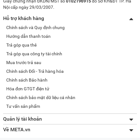
Giấy chứng nhận ĐKDN/MST số
0102196915
do Sở KH&ĐT TP. Hà
Nội cấp ngày 29/03/2007.
Hỗ trợ khách hàng
Chính sách và Quy định chung
Hướng dẫn thanh toán
Trả góp qua thẻ
Trả góp qua công ty tài chính
Mua trước trả sau
Chính sách Đổi - Trả hàng hóa
Chính sách Bảo hành
Hóa đơn GTGT điện tử
Chính sách bảo mật dữ liệu cá nhân
Tư vấn sản phẩm
Quản lý tài khoản
Thay đổi thông tin
Về META.vn
Lấy lại mật khẩu
Giới thiệu về META