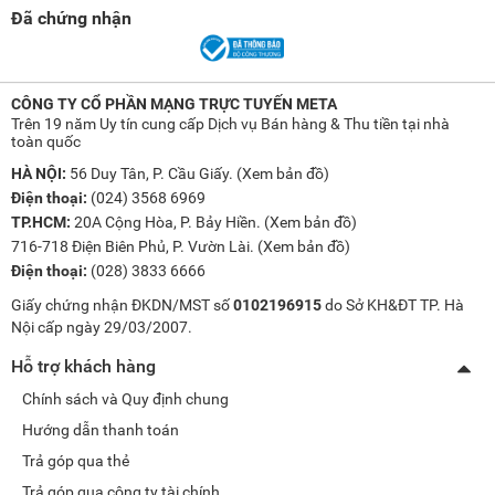
Đã chứng nhận
CÔNG TY CỔ PHẦN MẠNG TRỰC TUYẾN META
Trên 19 năm Uy tín cung cấp Dịch vụ Bán hàng & Thu tiền tại nhà
toàn quốc
HÀ NỘI:
56 Duy Tân, P. Cầu Giấy. (
Xem bản đồ
)
Điện thoại:
(024) 3568 6969
TP.HCM:
20A Cộng Hòa, P. Bảy Hiền. (
Xem bản đồ
)
716-718 Điện Biên Phủ, P. Vườn Lài. (
Xem bản đồ
)
Điện thoại:
(028) 3833 6666
Giấy chứng nhận ĐKDN/MST số
0102196915
do Sở KH&ĐT TP. Hà
Nội cấp ngày 29/03/2007.
Hỗ trợ khách hàng
Chính sách và Quy định chung
Hướng dẫn thanh toán
Trả góp qua thẻ
Trả góp qua công ty tài chính