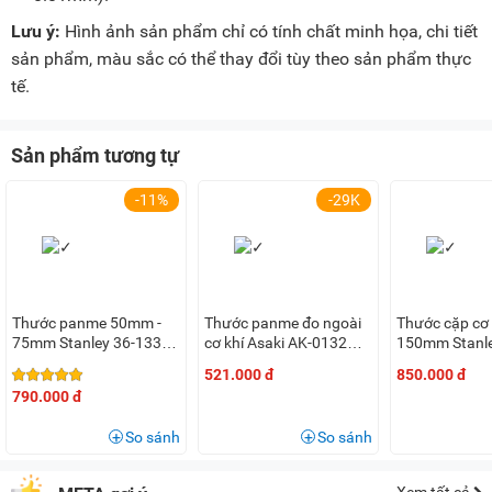
Lưu ý:
Hình ảnh sản phẩm chỉ có tính chất minh họa, chi tiết
sản phẩm, màu sắc có thể thay đổi tùy theo sản phẩm thực
tế.
Sản phẩm tương tự
-11%
-29K
Thước panme 50mm -
Thước panme đo ngoài
Thước cặp cơ
75mm Stanley 36-133-
cơ khí Asaki AK-0132
150mm Stanle
23
(0mm - 25mm)
23C
521.000 đ
850.000 đ
790.000 đ
So sánh
So sánh