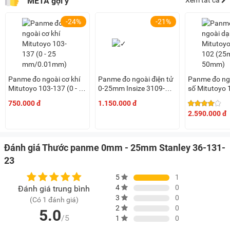
META gợi ý
Xem tất cả
-24%
-21%
Panme đo ngoài cơ khí
Panme đo ngoài điện tử
Panme đo ng
Mitutoyo 103-137 (0 - 25
0-25mm Insize 3109-
số Mitutoyo 
mm/0.01mm)
25A
(25mm - 50
750.000 đ
1.150.000 đ
2.590.000 đ
Đánh giá Thước panme 0mm - 25mm Stanley 36-131-
23
5
1
4
0
Đánh giá trung bình
3
0
(Có 1 đánh giá)
2
0
5.0
/5
1
0