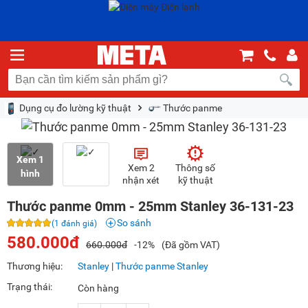
Dụng cụ đo lường kỹ thuật
Thước panme
Xem 1
Xem 2
Thông số
hình
nhận xét
kỹ thuật
Thước panme 0mm - 25mm Stanley 36-131-23
So sánh
(1 đánh giá)
580.000đ
660.000đ
-12%
(Đã gồm VAT)
Thương hiệu:
Stanley
|
Thước panme Stanley
Trạng thái:
Còn hàng