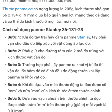
1/1.000 milimet hoặc 1/1.000.000 mét.
Thước panme cơ
có trọng lượng là 205g, kích thước nhỏ gọn
56 x 134 x 19 mm giúp bảo quản tiện lợi, mang theo dễ dàng
và có thể đo kích thước ở mọi lúc, mọi nơi.
Cách sử dụng panme Stanley 36-131-23
Bước 1:
Khi đo tay trái hãy cầm panme
Stanley
, tay phải
vặn cho đầu đo tiếp xúc với vật đúng áp lực đo.
Bước 2:
Phải giữ cho đường tâm của 2 mỏ đo trùng với
kích thước vật cần đo.
Bước 3:
Trường hợp phải lấy panme ra khỏi vị trí đo thì
vặn đai ốc hãm để cố định đầu đo động trước khi lấy
panme ra khỏi vật đo.
Bước 4:
Khi đo dựa vào mép thước động ta đọc được số
"mm" và nửa "mm" của kích thước ở trên thước chính.
Bước 5:
Dựa vào vạch chuẩn trên thước chính ta đọc
được phần trăm "mm" trên thước phụ (giá trị mỗi vạch là
0.01mm).