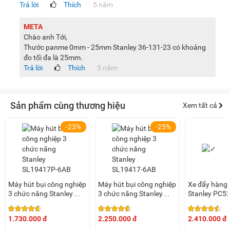
Trả lời
Thích
5 năm
META
Chào anh Tới,
Thước panme 0mm - 25mm Stanley 36-131-23 có khoảng
đo tối đa là 25mm.
Trả lời
Thích
5 năm
Sản phẩm cùng thương hiệu
Xem tất cả
-23%
-25%
Máy hút bụi công nghiệp
Máy hút bụi công nghiệp
Xe đẩy hàng 
3 chức năng Stanley
3 chức năng Stanley
Stanley PC5
SL19417P-6AB (23 lít)
SL19417-6AB (23 lít)
1.730.000 đ
2.250.000 đ
2.410.000 đ