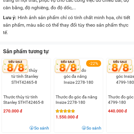
trang trí nội thất, phục vụ cho các công việc đo chiều dài, độ
cân bằng, độ nghiêng, đo độ dốc,...
Lưu ý:
Hình ảnh sản phẩm chỉ có tính chất minh họa, chi tiết
sản phẩm, màu sắc có thể thay đổi tùy theo sản phẩm thực
tế.
Sản phẩm tương tự
-22%
Thước thủy từ tính
Thước đo góc đa năng
Thước đo góc 
Stanley STHT42465-8
Insize 2278-180
4799-180
270.000 đ
440.000 đ
1.550.000 đ
So sánh
So sánh