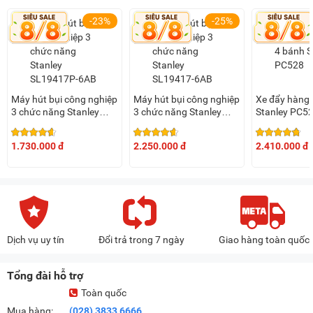
-23%
-25%
Máy hút bụi công nghiệp
Máy hút bụi công nghiệp
Xe đẩy hàng 
3 chức năng Stanley
3 chức năng Stanley
Stanley PC5
SL19417P-6AB (23 lít)
SL19417-6AB (23 lít)
1.730.000 đ
2.250.000 đ
2.410.000 đ
Dịch vụ uy tín
Đổi trả trong 7 ngày
Giao hàng toàn quốc
Tổng đài hỗ trợ
Toàn quốc
Mua hàng:
(028) 3833 6666