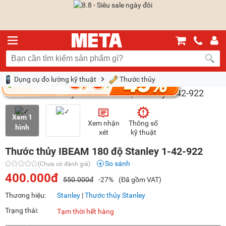
Dụng cụ đo lường kỹ thuật
Thước thủy
Xem 1
Xem nhận
Thông số
hình
xét
kỹ thuật
Thước thủy IBEAM 180 độ Stanley 1-42-922
So sánh
(Chưa có đánh giá)
400.000đ
550.000đ
-27%
(Đã gồm VAT)
Thương hiệu:
Stanley
|
Thước thủy Stanley
Trạng thái:
Tạm thời hết hàng