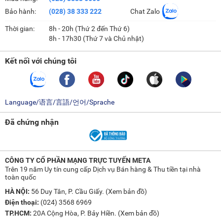
Bảo hành:
(028) 38 333 222
Chat Zalo
Thời gian:
8h - 20h (Thứ 2 đến Thứ 6)
8h - 17h30 (Thứ 7 và Chủ nhật)
Kết nối với chúng tôi
Language/语言/言語/언어/Sprache
Đã chứng nhận
CÔNG TY CỔ PHẦN MẠNG TRỰC TUYẾN META
Trên 19 năm Uy tín cung cấp Dịch vụ Bán hàng & Thu tiền tại nhà
toàn quốc
HÀ NỘI:
56 Duy Tân, P. Cầu Giấy. (
Xem bản đồ
)
Điện thoại:
(024) 3568 6969
TP.HCM:
20A Cộng Hòa, P. Bảy Hiền. (
Xem bản đồ
)