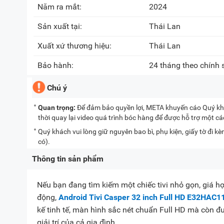
Năm ra mắt:
2024
Sản xuất tại:
Thái Lan
Xuất xứ thương hiệu:
Thái Lan
Bảo hành:
24 tháng theo chính
Chú ý
Quan trọng:
Để đảm bảo quyền lợi, META khuyến cáo Quý khá
thời quay lại video quá trình bóc hàng để được hỗ trợ một c
Quý khách vui lòng giữ nguyên bao bì, phụ kiện, giấy tờ đi 
có).
Thông tin sản phẩm
Nếu bạn đang tìm kiếm một chiếc tivi nhỏ gọn, giá 
động,
Android Tivi Casper 32 inch Full HD E32HAC1
kế tinh tế, màn hình sắc nét chuẩn Full HD mà còn đ
giải trí của cả gia đình.