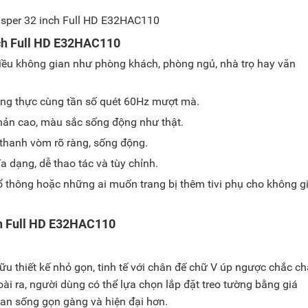
Inch Full HD E32HAC110
nhiều không gian như phòng khách, phòng ngủ, nhà trọ hay văn
trung thực cùng tần số quét 60Hz mượt mà.
ản cao, màu sắc sống động như thật.
 thanh vòm rõ ràng, sống động.
 dạng, dễ thao tác và tùy chỉnh.
ổ thông hoặc những ai muốn trang bị thêm tivi phụ cho không g
nch Full HD E32HAC110
u thiết kế nhỏ gọn, tinh tế với chân đế chữ V úp ngược chắc ch
ài ra, người dùng có thể lựa chọn lắp đặt treo tường bằng giá
ian sống gọn gàng và hiện đại hơn.