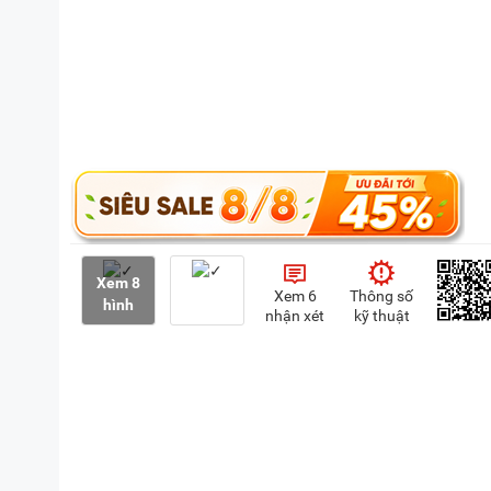
Xem 8
Xem 6
Thông số
hình
nhận xét
kỹ thuật