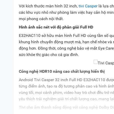
Với kích thước màn hình 32 inch,
tivi Casper
là lựa c
các khu vực nhỏ như phòng làm việc hay căn hộ mini.
mọi phong cách nội thất.
Hình ảnh sắc nét với độ phân giải Full HD
E32HAC110 sở hữu màn hình Full HD cùng tần số quét 
khung hình chuyển động mượt mà, hạn chế nhòe và ru
động hơn. Đồng thời, công nghệ bảo vệ mắt Eye Care
sức khỏe thị giác cho cả gia đình.
Công nghệ HDR10 nâng cao chất lượng hiển thị
Android Tivi Casper 32 inch Full HD E32HAC110 được
từng điểm ảnh, tạo ra độ tương phản cao và hình ảnh
vùng tối, mọi cảnh phim, video hay trò chơi đều trở 
yêu thích trải nghiệm giải trí chất lượng cao, mang l
Tivi cho âm thanh sống động với công nghệ Dolby Di