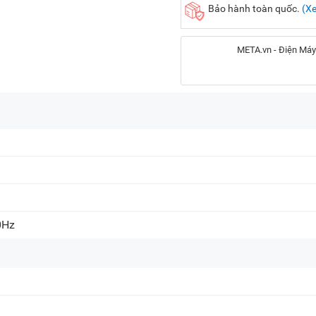
Bảo hành toàn quốc.
(X
META.vn - Điện Máy
Địa chỉ:
56 Duy Tân, P. Cầu Giấy
20A Cộng Hòa, P. Bảy H
716-718 Điện Biên Phủ, 
Chat Zalo
0Hz