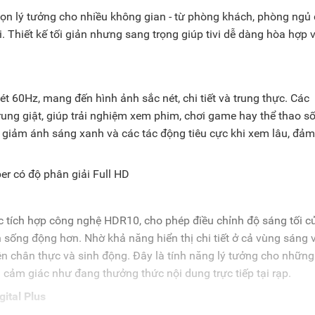
họn lý tưởng cho nhiều không gian - từ phòng khách, phòng ngủ
 Thiết kế tối giản nhưng sang trọng giúp tivi dễ dàng hòa hợp v
60Hz, mang đến hình ảnh sắc nét, chi tiết và trung thực. Các
ng giật, giúp trải nghiệm xem phim, chơi game hay thể thao s
 giảm ánh sáng xanh và các tác động tiêu cực khi xem lâu, đả
 tích hợp công nghệ HDR10, cho phép điều chỉnh độ sáng tối c
 sống động hơn. Nhờ khả năng hiển thị chi tiết ở cả vùng sáng 
nên chân thực và sinh động. Đây là tính năng lý tưởng cho những
ại cảm giác như đang thưởng thức nội dung trực tiếp tại rạp.
gital Plus