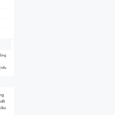
ồng
 (nếu
ống
iết
 cầu