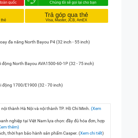
Trả góp qua thẻ
 xoay đa năng North Bayou P4 (32 inch - 55 inch)
di động North Bayou AVA1500-60-1P (32 - 75 inch)
 di động 1700/E1900 (32 - 70 inch)
 nội thành Hà Nội và nội thành TP. Hồ Chí Minh.
(Xem
nh nghiệp tại Việt Nam lựa chọn: đầy đủ hóa đơn, hợp
Xem thêm)
sách, thời hạn bảo hành sản phẩm Casper. (
Xem chi tiết
)