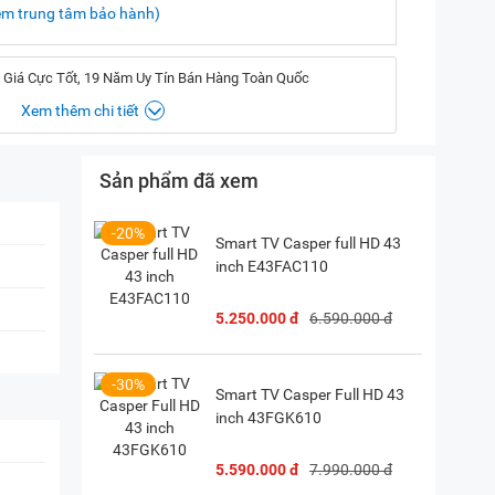
em trung tâm bảo hành)
 Giá Cực Tốt, 19 Năm Uy Tín Bán Hàng Toàn Quốc
Xem thêm chi tiết
Sản phẩm đã xem
, Hà Nội
(
Chỉ đường)
iền, TP. HCM
(
Chỉ đường)
-20%
Smart TV Casper full HD 43
inch E43FAC110
P. Vườn Lài, TP. HCM
(
Chỉ đường)
5.250.000 đ
6.590.000 đ
-30%
Smart TV Casper Full HD 43
inch 43FGK610
5.590.000 đ
7.990.000 đ