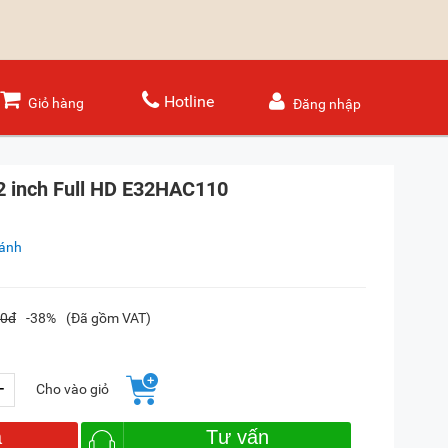
Hotline
Giỏ hàng
Đăng nhập
32 inch Full HD E32HAC110
sánh
00đ
-38%
(Đã gồm VAT)
+
Cho vào giỏ
a
Tư vấn