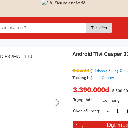
Android Tivi Casper 
So 
(14 đánh giá)
Thương hiệu:
Casper
3.390.000đ
5.500.0
Trạng thái:
Còn hàng
-
Chọn số lượng:
Đặt mu