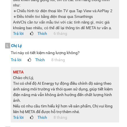
thị phù hợp. Nhờ đó, thiết bị có thể giảm lượng điện tiêu thụ
như:
trong những điều kiện không cần độ sáng cao, đồng thời vẫn
🔹Chiếu hình từ điện thoại lên TV qua Tap View và AirPlay 2
duy trì trải nghiệm xem ổn định và dễ chịu trong quá trình sử
🔹Điều khiển tivi bằng điện thoại qua Smarthings
dụng hàng ngày.
Anh/Chị cần tư vấn mẫu tivi với các tính năng gì, mức giá
khoảng bao nhiêu, có thể để lại thông tin để META tư vấn ạ.
Thiết kế màn hình tràn viền mang tới trải nghiệm hình ảnh
Trả lời
Thích
6 tháng
không giới hạn
L
Chị Lý
Màn hình tràn viền với viền siêu mỏng của
tivi Samsung
Tivi này có tiết kiệm năng lượng không?
mang lại cảm giác không gian hình ảnh rộng mở, liền mạch.
Trả lời
Thích
8 tháng
Thiết kế tinh tế, hiện đại này không chỉ nâng cao tính thẩm
mỹ mà còn giúp bạn đắm chìm vào nội dung hiển thị.
META
Chào chị Lý,
Tivi có chế độ AI Energy tự động điều chỉnh độ sáng theo
Các cổng kết nối của Tivi
ánh sáng môi trường và thói quen sử dụng, giúp tiết kiệm
điện năng mà vẫn không ảnh hưởng đến chất lượng hình
Samsung UA43DU7000KXXV được trang bị hệ thống cổng
ảnh.
kết nối đặt bên sườn tivi, bao gồm 3 cổng HDMI, 1 cổng USB,
Nếu có nhu cầu tìm hiểu kỹ hơn về sản phẩm, Chị vui lòng
cổng LAN cùng các cổng kết nối cơ bản khác. Hệ thống này
liên hệ META để được hỗ trợ thêm nhé.
Trả lời
Thích
8 tháng
cho phép người dùng kết nối linh hoạt với nhiều thiết bị như
đầu phát, loa, USB hay máy chơi game. Nhờ đó, việc mở