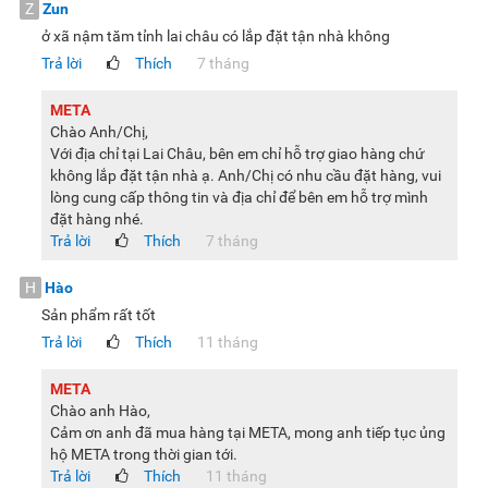
Công nghệ Adaptive Sound giúp âm thanh tối ưu với từng
Z
Zun
nội dung
ở xã nậm tăm tỉnh lai châu có lắp đặt tận nhà không
Trả lời
Thích
7 tháng
Công nghệ Adaptive Sound trên Smart Tivi Samsung
UA43DU7000KXXV có khả năng tự động phân tích nội dung
META
đang phát để điều chỉnh âm thanh cho phù hợp. Tùy vào
Chào Anh/Chị,
từng thể loại như phim, tin tức hay chương trình giải trí, hệ
Với địa chỉ tại Lai Châu, bên em chỉ hỗ trợ giao hàng chứ
không lắp đặt tận nhà ạ. Anh/Chị có nhu cầu đặt hàng, vui
thống sẽ tinh chỉnh âm lượng và âm sắc nhằm làm rõ lời
lòng cung cấp thông tin và địa chỉ để bên em hỗ trợ mình
thoại hoặc cân bằng âm thanh nền. Điều này giúp trải
đặt hàng nhé.
nghiệm nghe trở nên dễ chịu hơn, đặc biệt khi xem tivi trong
Trả lời
Thích
7 tháng
thời gian dài.
H
Hào
Công nghệ HDR (High Dynamic Range) cải thiện độ tương
Sản phẩm rất tốt
phản hoàn hảo
Trả lời
Thích
11 tháng
Tivi Samsung 43 inch UA43DU7000KXXV hỗ trợ công nghệ
HDR, giúp cải thiện độ tương phản và độ sáng của hình ảnh
META
Chào anh Hào,
hiển thị. Nhờ khả năng mở rộng dải sáng, các chi tiết trong
Cảm ơn anh đã mua hàng tại META, mong anh tiếp tục ủng
vùng tối và vùng sáng được tái hiện rõ ràng hơn, hạn chế
hộ META trong thời gian tới.
tình trạng mất chi tiết trong những khung hình có ánh sáng
Trả lời
Thích
11 tháng