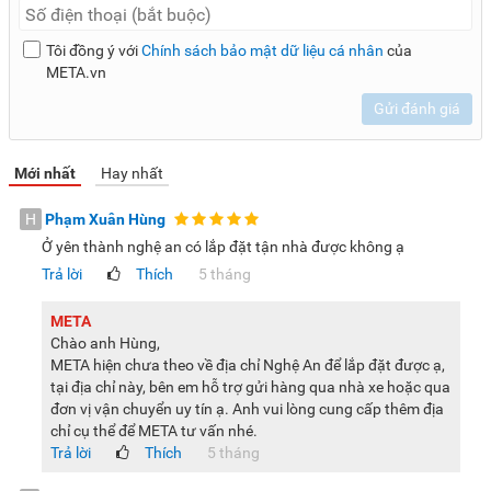
UA43DU7000KXXV hỗ trợ cải thiện khả năng hiển thị các
cảnh chuyển động nhanh. Bằng cách điều chỉnh và bổ sung
Tôi đồng ý với
Chính sách bảo mật dữ liệu cá nhân
của
khung hình phù hợp, công nghệ này góp phần giảm hiện
META.vn
tượng mờ hoặc nhòe hình trong các cảnh thể thao, phim
hành động hay chương trình giải trí có tiết tấu nhanh. Nhờ
Gửi đánh giá
đó, chuyển động trên màn hình được thể hiện liền mạch hơn,
giúp người xem dễ dàng theo dõi nội dung mà không bị gián
Mới nhất
Hay nhất
đoạn.
H
Phạm Xuân Hùng
Công nghệ Q-Symphony giúp đồng bộ âm thanh hoàn hảo
Ở yên thành nghệ an có lắp đặt tận nhà được không ạ
Q-Symphony là công nghệ cho phép đồng bộ âm thanh giữa
Trả lời
Thích
5 tháng
loa tích hợp trên tivi và loa thanh Samsung tương thích.
Thay vì chỉ phát âm thanh từ một nguồn, hệ thống sẽ phối
META
Chào anh Hùng,
hợp cả hai để tạo hiệu ứng âm thanh bao phủ tốt hơn trong
META hiện chưa theo về địa chỉ Nghệ An để lắp đặt được ạ,
không gian. Nhờ đó, âm thanh trở nên cân bằng hơn giữa
tại địa chỉ này, bên em hỗ trợ gửi hàng qua nhà xe hoặc qua
các dải, hỗ trợ nâng cao trải nghiệm nghe khi xem phim,
đơn vị vận chuyển uy tín ạ. Anh vui lòng cung cấp thêm địa
nghe nhạc hoặc theo dõi các chương trình giải trí tại gia.
chỉ cụ thể để META tư vấn nhé.
Trả lời
Thích
5 tháng