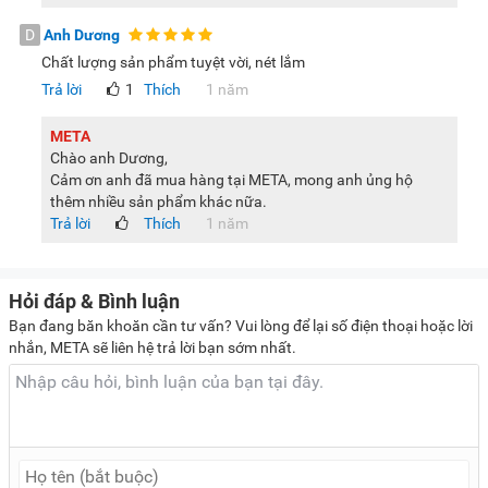
phức tạp. Công nghệ này góp phần mang lại trải nghiệm
D
Anh Dương
xem chân thực hơn khi theo dõi phim ảnh hoặc các nội dung
Chất lượng sản phẩm tuyệt vời, nét lắm
chất lượng cao.
Trả lời
1
Thích
1 năm
Công nghệ Contrast Enhancer giúp tăng cường chiều sâu
hình ảnh
META
Chào anh Dương,
Contrast Enhancer là công nghệ hỗ trợ tinh chỉnh độ tương
Cảm ơn anh đã mua hàng tại META, mong anh ủng hộ
phản theo từng khu vực trên màn hình. Thay vì áp dụng
thêm nhiều sản phẩm khác nữa.
đồng loạt, hệ thống sẽ điều chỉnh linh hoạt để làm nổi bật
Trả lời
Thích
1 năm
các chi tiết quan trọng trong khung hình. Nhờ đó, hình ảnh
hiển thị trên smart tivi Samsung UA43DU7000KXXV có chiều
Hỏi đáp & Bình luận
sâu hơn, màu sắc rõ ràng hơn, đặc biệt khi xem các nội dung
Bạn đang băn khoăn cần tư vấn? Vui lòng để lại số điện thoại hoặc lời
có nhiều lớp hình ảnh và chi tiết phức tạp.
nhắn, META sẽ liên hệ trả lời bạn sớm nhất.
Chế độ Auto Low Latency (ALLM) sẽ tối ưu hóa cho trải
nghiệm chơi game