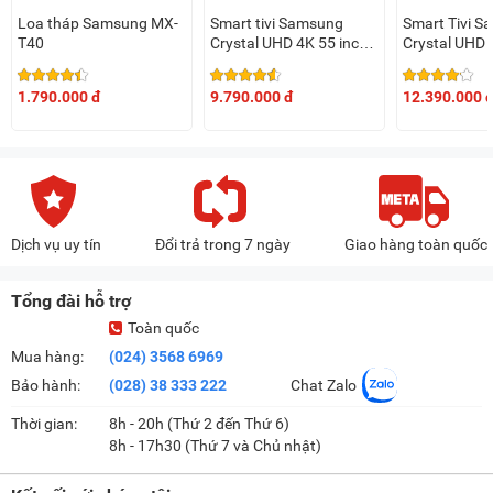
Loa tháp Samsung MX-
Smart tivi Samsung
Smart Tivi 
T40
Crystal UHD 4K 55 inch
Crystal UHD 
UA55U8500FKXXV
UA65DU800
1.790.000 đ
9.790.000 đ
12.390.000 
Dịch vụ uy tín
Đổi trả trong 7 ngày
Giao hàng toàn quốc
Tổng đài hỗ trợ
Toàn quốc
Mua hàng:
(024) 3568 6969
Bảo hành:
(028) 38 333 222
Chat Zalo
Thời gian:
8h - 20h (Thứ 2 đến Thứ 6)
8h - 17h30 (Thứ 7 và Chủ nhật)