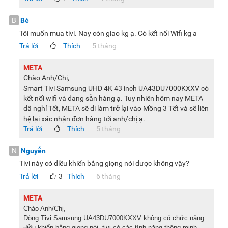
B
Bé
Hệ điều hành Samsung Tizen giúp nâng tầm trải nghiệm
Tôi muốn mua tivi. Nay còn giao kg ạ. Có kết nối Wifi kg a
giải trí
Trả lời
Thích
5 tháng
Hệ điều hành Samsung Tizen cung cấp kho ứng dụng phong
phú cùng các dịch vụ mới nhất như SmartThings và Daily+.
META
Người dùng dễ dàng truy cập hàng loạt kênh truyền hình
Chào Anh/Chị,
Smart Tivi Samsung UHD 4K 43 inch UA43DU7000KXXV có
miễn phí, quản lý các thiết bị thông minh trong nhà và tối ưu
kết nối wifi và đang sẵn hàng ạ. Tuy nhiên hôm nay META
hóa các hoạt động hàng ngày chỉ với một chiếc tivi.
đã nghỉ Tết, META sẽ đi làm trở lại vào Mồng 3 Tết và sẽ liên
hệ lại xác nhận đơn hàng tới anh/chị ạ.
Trả lời
Thích
5 tháng
Chế độ AI Energy tiết kiệm năng lượng thông minh
N
Nguyễn
Tivi này có điều khiển bằng giọng nói được không vậy?
Chế độ AI Energy trên Smart Tivi Samsung UHD 4K 43 inch
Trả lời
3
Thích
6 tháng
UA43DU7000KXXV hỗ trợ quản lý mức tiêu thụ điện năng
thông qua việc tự động điều chỉnh độ sáng màn hình. Tivi sẽ
META
phân tích điều kiện ánh sáng môi trường xung quanh cũng
Chào Anh/Chị,
như thói quen sử dụng của người xem để đưa ra mức hiển
Dòng Tivi Samsung UA43DU7000KXXV không có chức năng
điều khiển bằng giọng nói, tivi có các tính năng thông minh