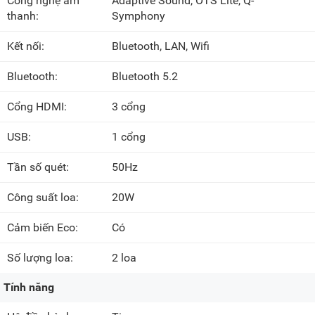
Công nghệ âm
Adaptive Sound, OTS Lite, Q-
thanh:
Symphony
Kết nối:
Bluetooth, LAN, Wifi
Bluetooth:
Bluetooth 5.2
Cổng HDMI:
3 cổng
USB:
1 cổng
Tần số quét:
50Hz
Công suất loa:
20W
Cảm biến Eco:
Có
Số lượng loa:
2 loa
Tính năng