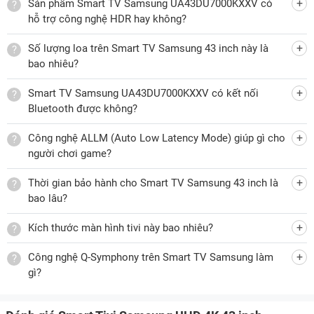
Sản phẩm Smart TV Samsung UA43DU7000KXXV có
ALLM: Giảm độ trễ, tối ưu cho trải nghiệm chơi game.
hỗ trợ công nghệ HDR hay không?
Số lượng loa trên Smart TV Samsung 43 inch này là
Công nghệ PurColor sẽ hiển thị màu sắc sống động và hình
bao nhiêu?
ảnh chân thực
Smart TV Samsung UA43DU7000KXXV có kết nối
Bluetooth được không?
Công nghệ PurColor trên Smart Tivi Samsung
Công nghệ ALLM (Auto Low Latency Mode) giúp gì cho
UA43DU7000KXXV được thiết kế nhằm mở rộng và tối ưu
người chơi game?
dải màu hiển thị, giúp hình ảnh trở nên hài hòa và gần với
màu sắc thực tế hơn. Nhờ khả năng tinh chỉnh màu sắc theo
Thời gian bảo hành cho Smart TV Samsung 43 inch là
từng nội dung, tivi có thể tái hiện tốt các gam màu quen
bao lâu?
thuộc trong đời sống như màu da, màu bầu trời hay khung
cảnh thiên nhiên. Điều này góp phần mang lại trải nghiệm
Kích thước màn hình tivi này bao nhiêu?
xem dễ chịu, phù hợp cho nhiều nhu cầu giải trí khác nhau
Công nghệ Q-Symphony trên Smart TV Samsung làm
như xem phim, chương trình truyền hình hoặc video trực
gì?
tuyến.