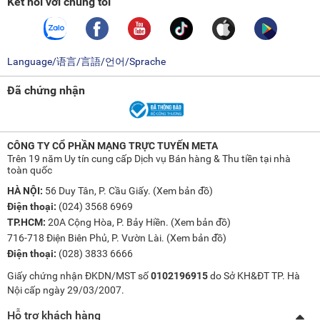
Kết nối với chúng tôi
Language/语言/言語/언어/Sprache
Đã chứng nhận
CÔNG TY CỔ PHẦN MẠNG TRỰC TUYẾN META
Trên 19 năm Uy tín cung cấp Dịch vụ Bán hàng & Thu tiền tại nhà
toàn quốc
HÀ NỘI:
56 Duy Tân, P. Cầu Giấy. (
Xem bản đồ
)
Điện thoại:
(024) 3568 6969
TP.HCM:
20A Cộng Hòa, P. Bảy Hiền. (
Xem bản đồ
)
716-718 Điện Biên Phủ, P. Vườn Lài. (
Xem bản đồ
)
Điện thoại:
(028) 3833 6666
Giấy chứng nhận ĐKDN/MST số
0102196915
do Sở KH&ĐT TP. Hà
Nội cấp ngày 29/03/2007.
Hỗ trợ khách hàng