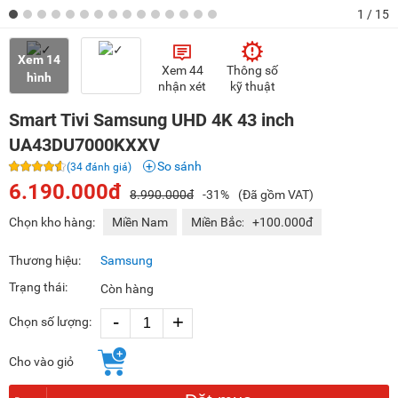
1
/ 15
Xem 14
Xem 44
Thông số
hình
nhận xét
kỹ thuật
Smart Tivi Samsung UHD 4K 43 inch
UA43DU7000KXXV
So sánh
(34 đánh giá)
6.190.000đ
8.990.000đ
-31%
(Đã gồm VAT)
Chọn kho hàng:
Miền Nam
Miền Bắc:
+100.000đ
Thương hiệu:
Samsung
Trạng thái:
Còn hàng
-
+
Chọn số lượng:
Cho vào giỏ