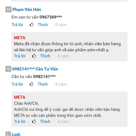
H
Phạm Văn Hớn
Em can tư vấn
0967369***
Trả lời
Thích
4 năm
META
Meta đã nhận được thông tin từ anh, nhân viên bán hàng
sẽ liên hệ tư vấn giúp anh về sản phẩm sớm nhất ạ.
Trả lời
Thích
4 năm
V
0982141***
Cần Tư Vấn
Cần tư vấn
0982141***
Trả lời
Thích
4 năm
META
Chào Anh/Chị,
Anh/Chị vui lòng để ý cuộc gọi để được nhân viên bán hàng
META tư vấn sản phẩm trong thời gian sớm nhất.
Trả lời
Thích
4 năm
L
Linh