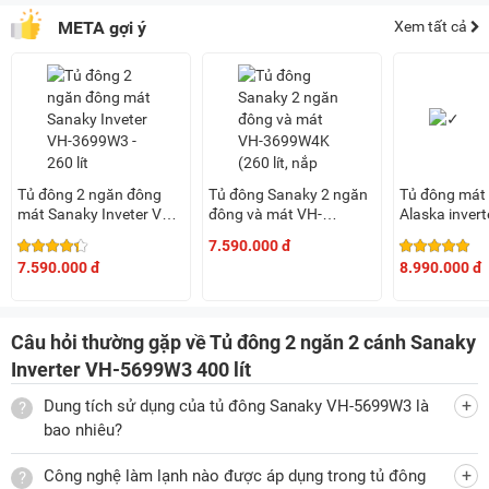
Dung tích sử dụng 400 lít, bảo quản nhiều thực phẩm cùng
META gợi ý
Xem tất cả
lúc
Tủ đông Sanaky
VH-5699W3 có dung tích tổng là 560 lít,
dung tích sử dụng 400 lít thích hợp dùng cho tạp hóa, siêu
thị, quán ăn, nhà hàng... hoặc các gia đình có 4 - 5 thành
viên với nhu cầu tích trữ lượng thực phẩm lớn. Tủ có 2 ngăn
đông và mát:
Tủ đông 2 ngăn đông
Tủ đông Sanaky 2 ngăn
Tủ đông mát
mát Sanaky Inveter VH-
đông và mát VH-
Alaska inverte
Ngăn đông:
Dùng để cấp đông thực phẩm nhanh chóng với
3699W3 - 260 lít
3699W4K (260 lít, nắp
BCD-3568CI
o
7.590.000 đ
nhiệt độ thấp ≤-18
C hạn chế vi khuẩn, chống nhiễm khuẩn
kính xám)
7.590.000 đ
8.990.000 đ
thực phẩm, lưu giữ trọn vẹn dưỡng chất. Những loại thực
phẩm cần bảo quản ngăn đông thường là:
Câu hỏi thường gặp về Tủ đông 2 ngăn 2 cánh Sanaky
Thực phẩm tươi sống như thịt cá, gà bò, hải sản,… cần
Inverter VH-5699W3 400 lít
bảo quản dài ngày.
Đồ hộp, đồ nấu sẵn sử dụng tích trữ lâu dài.
Dung tích sử dụng của tủ đông Sanaky VH-5699W3 là
bao nhiêu?
Các thực phẩm cần nhiệt độ thấp để giữ nguyên hình
dáng, không bị chảy nước như đá lạnh, kem,…
Công nghệ làm lạnh nào được áp dụng trong tủ đông