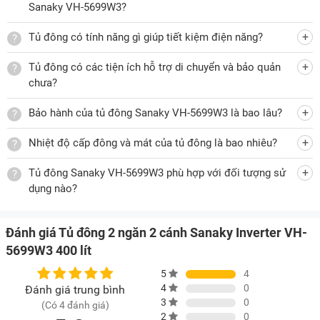
Sanaky VH-5699W3?
Tủ đông có tính năng gì giúp tiết kiệm điện năng?
Ngăn mát:
Thích hợp lưu trữ các loại đồ uống, rau củ quả
cần bảo quản tươi mát trong khoảng thời gian ngắn,… Một
Tủ đông có các tiện ích hỗ trợ di chuyển và bảo quản
chưa?
số thực phẩm phù hợp cho ngăn mát như:
o
Rau củ quả các loại: nhiệt độ phù hợp từ 1 - 4
C.
Bảo hành của tủ đông Sanaky VH-5699W3 là bao lâu?
Thực phẩm tươi sống: bảo quản từ 1 - 3 ngày ở nhiệt độ
Nhiệt độ cấp đông và mát của tủ đông là bao nhiêu?
o
0
C.
Tủ đông Sanaky VH-5699W3 phù hợp với đối tượng sử
Đồ ăn thừa, thực phẩm đã sơ chế bảo quản tốt ở mức
dụng nào?
o
0
C trong 3 ngày.
o
Các loại đồ uống, nước giải khát: nhiệt độ 1 - 4
C là tốt.
Đánh giá Tủ đông 2 ngăn 2 cánh Sanaky Inverter VH-
5699W3 400 lít
Dàn lạnh đồng bền bỉ, công nghệ làm lạnh 360 độ hiện đại
Dàn lạnh của tủ đông Sanaky VH-5699W3 được làm bằng
5
4
4
0
Đánh giá trung bình
đồng nguyên chất cho khả năng truyền nhiệt nhanh chóng,
3
0
(Có 4 đánh giá)
hỗ trợ làm lạnh sâu và có độ bền lâu dài. Sanaky VH-
2
0