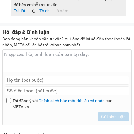
Bảng điều khiển bên ngoài:
Nút điều chỉnh nhiệt độ nằm
để bên em hỗ trợ tư vấn.
phía trước nên dễ dàng điều chỉnh nhiệt độ cho ngăn
Trả lời
Thích
6 năm
đông và ngăn mát. Thân tủ được làm từ nhựa ABS cao
cấp, sang trọng.
Hỏi đáp & Bình luận
Bạn đang băn khoăn cần tư vấn? Vui lòng để lại số điện thoại hoặc lời
Nhìn chung, tủ đông 2 ngăn 2 cánh Sanaky VH-5699W3 là
nhắn, META sẽ liên hệ trả lời bạn sớm nhất.
sự lựa chọn hoàn hảo cho gia đình hoặc các hộ kinh doanh
với quy mô nhỏ, các tiệm tạp hóa, cửa hàng tiện lợi,... Thiết
bị được trang bị công nghệ làm lạnh trực tiếp với dàn lạnh
bằng đồng, sử dụng gas R600a thân thiện với môi trường,
công nghệ Inverter tiết kiệm điện hiệu quả cùng nhiều tiện
ích tiện lợi khác sẽ giúp bạn bảo quản thực phẩm tươi ngon
lâu dài.
Tôi đồng ý với
Chính sách bảo mật dữ liệu cá nhân
của
Lưu ý:
Hình ảnh sản phẩm chỉ có tính chất minh họa, chi tiết
META.vn
sản phẩm, màu sắc, thiết kế và thông số kỹ thuật có thể thay
Gửi bình luận
đổi tùy theo sản phẩm thực tế mà không cần thông báo
trước.