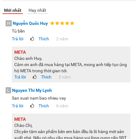
Tiện ích nổi bật
Mới nhất
Hay nhất
Tủ đông Sanaky VH-5699W3 còn được trang bị nhiều tiện
H
Nguyễn Quốc Huy
ích, nổi bật như:
Tủ bền
Bánh xe
: Đáy tủ được tích hợp 4 bánh xe trợ lực có tải
Trả lời
Thích
2 năm
trọng cao, hỗ trợ người dùng dễ dàng hơn trong việc di
chuyển tủ đến bất kỳ vị trí nào trong nhà.
META
Chào anh Huy,
Giỏ đựng đồ
: Giỏ đựng đồ có thể tháo rời sẽ giúp người
Cảm ơn anh đã mua hàng tại META, mong anh tiếp tục ủng
dùng phân loại thực phẩm để bảo quản nhanh chóng và
hộ META trong thời gian tới.
đơn giản hơn.
Trả lời
Thích
2 năm
Khóa cửa tủ
: Giúp khóa chặt cửa tủ, tránh thất thoát khí
L
Nguyen Thi My Lynh
lạnh và hạn chế tình trạng trẻ em mở cửa tủ nghịch phá.
San xuat nam bao nhieu vay
Lỗ thoát nước
: Hỗ trợ vệ sinh tủ sạch sẽ, tránh tình trạng
Trả lời
Thích
6 năm
nước ứ đọng bên trong gây hỏng cho tủ.
META
Chào Chị,
Chị yên tâm sản phẩm bên em bán đều là lô hàng mới sản
xuất nhé. Nếu có nhu cầu mua hàng vui lòng cung cấp SĐT