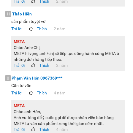
Trả lời
Thích
2 năm
H
Thảo Hiền
sản phẩm tuyệt vời
Trả lời
Thích
2 năm
META
Chào Anh/Chị,
META hi vọng anh/chị sẽ tiếp tục đồng hành cùng META ở
những đơn hàng tiếp theo.
Trả lời
Thích
2 năm
0
Phạm Văn Hớn
0967369***
Cần tư vấn
Trả lời
Thích
4 năm
META
Chào anh Hớn,
Anh vui lòng để ý cuộc gọi để được nhân viên bán hàng
META tư vấn sản phẩm trong thời gian sớm nhất.
Trả lời
Thích
4 năm