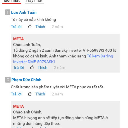
Mới nhất
Hay nhất
T
Lưu Anh Tuấn
Tủ này có nắp kính không
Trả lời
Thích
2 năm
META
Chào anh Tuấn,
Tủ đông 2 ngăn 2 cánh Sanaky inverter VH-5699W3 400 lít
không có cánh kính, Anh tham khảo sang
Tủ kem Darling
Inverter DMF-5079ASKI
Trả lời
Thích
2 năm
C
Phạm Đức Chính
Chất lượng sản phẩm tuyệt vời META phục vụ rất tốt.
Trả lời
Thích
2 năm
META
Chào anh Chính,
META hi vọng anh sẽ tiếp tục đồng hành cùng META ở
những đơn hàng tiếp theo.