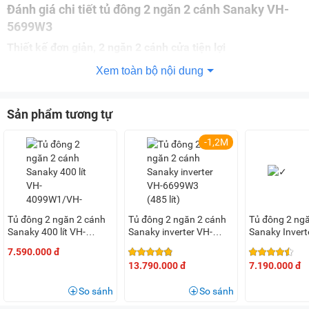
Đánh giá chi tiết tủ đông 2 ngăn 2 cánh Sanaky VH-
5699W3
Thiết kế đơn giản, 2 ngăn 2 cánh cửa tiện lợi
Tủ đông
Sanaky VH-5699W3 có thiết kế dáng nằm đơn giản
Xem toàn bộ nội dung
với lớp vỏ ngoài được làm bằng thép sơn tĩnh điện bền bỉ,
màu trắng tinh tế, dễ vệ sinh. Khoang tủ được làm từ hợp
Sản phẩm tương tự
kim nhôm phủ tĩnh điện với thiết kế gồm 2 ngăn: 1 ngăn
đông và 1 ngăn mát.
-1,2M
Mỗi ngăn tủ đều được thiết kế cánh cửa riêng được làm từ
nhựa ABS bền chắc, có tay nắm trợ lực giúp đóng mở tủ dễ
Tủ đông 2 ngăn 2 cánh
Tủ đông 2 ngăn 2 cánh
Tủ đông 2 ng
Sanaky 400 lít VH-
Sanaky inverter VH-
Sanaky Inverte
dàng, không tốn nhiều sức lực. Cửa tủ cũng được tích hợp
4099W1/VH-4099W1N
6699W3 (485 lít)
VH-2899W3
7.590.000 đ
gioăng cao su giúp giữ tủ luôn kín, hạn chế tình trạng thất
13.790.000 đ
7.190.000 đ
thoát nhiệt.
So sánh
So sánh