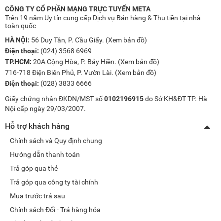
CÔNG TY CỔ PHẦN MẠNG TRỰC TUYẾN META
Trên 19 năm Uy tín cung cấp Dịch vụ Bán hàng & Thu tiền tại nhà
toàn quốc
HÀ NỘI:
56 Duy Tân, P. Cầu Giấy. (
Xem bản đồ
)
Điện thoại:
(024) 3568 6969
TP.HCM:
20A Cộng Hòa, P. Bảy Hiền. (
Xem bản đồ
)
716-718 Điện Biên Phủ, P. Vườn Lài. (
Xem bản đồ
)
Điện thoại:
(028) 3833 6666
Giấy chứng nhận ĐKDN/MST số
0102196915
do Sở KH&ĐT TP. Hà
Nội cấp ngày 29/03/2007.
Hỗ trợ khách hàng
Chính sách và Quy định chung
Hướng dẫn thanh toán
Trả góp qua thẻ
Trả góp qua công ty tài chính
Mua trước trả sau
Chính sách Đổi - Trả hàng hóa