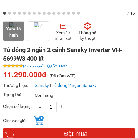
1
/ 16
Xem 16
Xem 17
Thông số
hình
nhận xét
kỹ thuật
Tủ đông 2 ngăn 2 cánh Sanaky Inverter VH-
5699W3 400 lít
So sánh
(4 đánh giá)
11.290.000đ
(Đã gồm VAT)
Thương hiệu:
Sanaky
|
Tủ đông 2 ngăn Sanaky
Trạng thái:
Còn hàng
-
+
Chọn số lượng:
Cho vào giỏ
Đặt mua