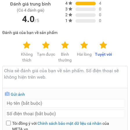
4
4
Đánh giá trung bình
đổi tùy theo sản phẩm thực tế mà không cần thông báo
3
0
(Có 4 đánh giá)
trước.
2
0
4.0
/5
1
0
Đánh giá của bạn về sản phẩm
Không
Tạm được
Bình
Hài lòng
Tuyệt vời
thích
thường
Gửi ảnh
Tôi đồng ý với
Chính sách bảo mật dữ liệu cá nhân
của
META.vn