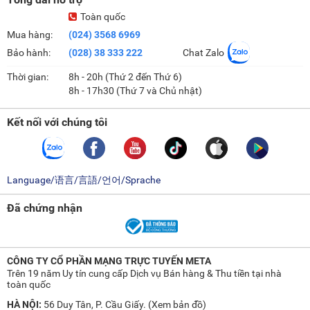
Toàn quốc
Mua hàng:
(024) 3568 6969
Bảo hành:
(028) 38 333 222
Chat Zalo
Thời gian:
8h - 20h (Thứ 2 đến Thứ 6)
8h - 17h30 (Thứ 7 và Chủ nhật)
Kết nối với chúng tôi
Language/语言/言語/언어/Sprache
Đã chứng nhận
CÔNG TY CỔ PHẦN MẠNG TRỰC TUYẾN META
Trên 19 năm Uy tín cung cấp Dịch vụ Bán hàng & Thu tiền tại nhà
toàn quốc
HÀ NỘI:
56 Duy Tân, P. Cầu Giấy. (
Xem bản đồ
)