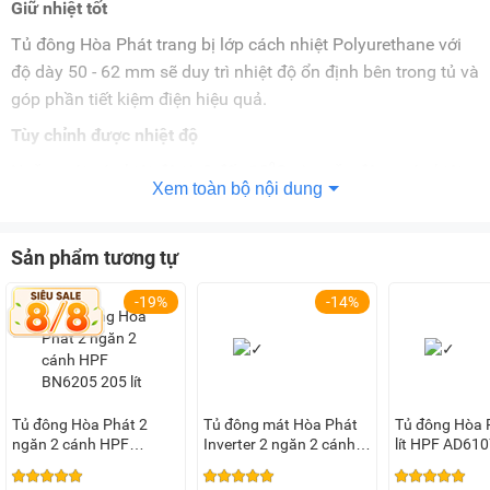
Giữ nhiệt tốt
Tủ đông Hòa Phát trang bị lớp cách nhiệt Polyurethane với
độ dày 50 - 62 mm sẽ duy trì nhiệt độ ổn định bên trong tủ và
góp phần tiết kiệm điện hiệu quả.
Tùy chỉnh được nhiệt độ
Ngăn mát có nhiệt độ từ 0 đến 10⁰C và ngăn đông có nhiệt
Xem toàn bộ nội dung
độ ≤ -18⁰C và có thể cấp đông sâu đến mức -30⁰C.
Sản phẩm tương tự
Công nghệ làm lạnh
-19%
-14%
Công nghệ làm lạnh trực tiếp:
Giúp hơi lạnh được lan tỏa
đều khắp mọi ngóc ngách bên trong, nhờ đó làm lạnh và cấp
đông thực phẩm trong thời gian ngắn và giữ được chất
lượng thực phẩm tốt hơn.
Dàn lạnh được làm bằng đồng mang lại khả năng làm lạnh
Tủ đông Hòa Phát 2
Tủ đông mát Hòa Phát
Tủ đông Hòa 
ngăn 2 cánh HPF
Inverter 2 ngăn 2 cánh
lít HPF AD61
nhanh, độ bền cao.
BN6205 205 lít
205 lít HPF BD8205
trắng