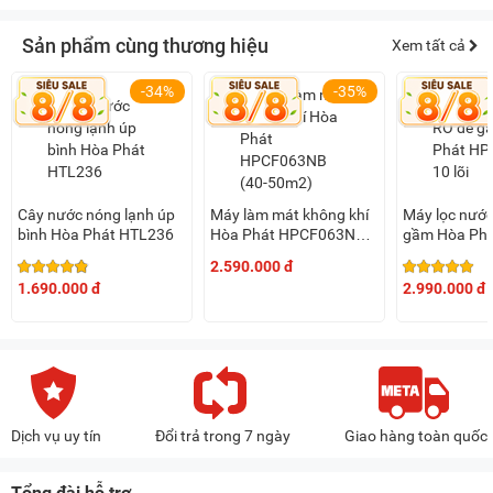
Sản phẩm cùng thương hiệu
Xem tất cả
-34%
-35%
Cây nước nóng lạnh úp
Máy làm mát không khí
Máy lọc nước
bình Hòa Phát HTL236
Hòa Phát HPCF063NB
gầm Hòa Ph
(40-50m2)
10 lõi
2.590.000 đ
1.690.000 đ
2.990.000 đ
Dịch vụ uy tín
Đổi trả trong 7 ngày
Giao hàng toàn quốc
Tổng đài hỗ trợ