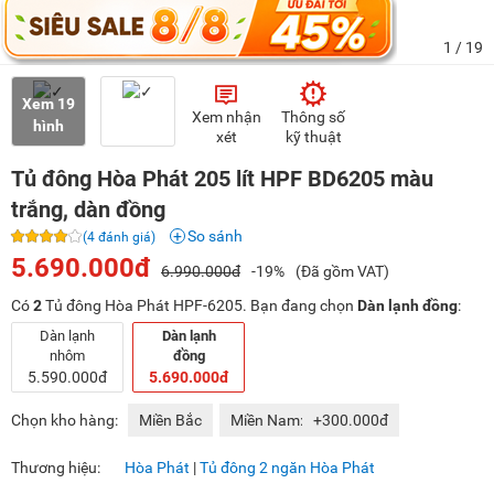
1
/ 19
Xem 19
Xem nhận
Thông số
hình
xét
kỹ thuật
Tủ đông Hòa Phát 205 lít HPF BD6205 màu
trắng, dàn đồng
So sánh
(4 đánh giá)
5.690.000đ
6.990.000đ
-19%
(Đã gồm VAT)
Có
2
Tủ đông Hòa Phát HPF-6205. Bạn đang chọn
Dàn lạnh đồng
:
Dàn lạnh
Dàn lạnh
nhôm
đồng
5.590.000đ
5.690.000đ
Chọn kho hàng:
Miền Bắc
Miền Nam:
+300.000đ
Thương hiệu:
Hòa Phát
|
Tủ đông 2 ngăn Hòa Phát