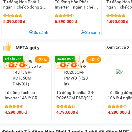
Tủ đông Hòa Phát 1
Tủ đông Hòa Phát
Tủ đông Hòa 
chất liệu đồng nguyên chất vừa đảm bảo độ bền tối ưu,
ngăn 1 chế độ đông 252
Inverter 1 ngăn 1 chế độ
ngăn 1 chế đ
đồng thời vừa cho khả năng làm lạnh nhanh, sâu đem lại
lít HPF AN6252
đông 252 lít HPF
AD6162 (162 l
AD8252
hiệu quả bảo quản thực phẩm tốt hơn, tạo cảm giác yên tâm
5.390.000 đ
6.390.000 đ
4.690.000 đ
cho người sử dụng.
So sánh
So sánh
META gợi ý
Xem tất cả
Lớp bảo ôn dày dặn, hạn chế thất thoát nhiệt
Trả góp 0% *
-28%
Trả góp 0% *
-400K
Lớp bảo ôn (vỏ) của tủ đông Hòa Phát HPF AD6252 được
thiết kế dày dặn từ 50 - 62mm cho khả năng giữ nhiệt, cách
nhiệt hiệu quả, hạn chế thất thoát hơi lạnh ra bên ngoài để
bảo quản thực phẩm tốt hơn.
Tủ đông Toshiba
Tủ đông Toshiba GR-
Tủ đông đứn
Dung tích 252 lít
Inverter 143 lít GR-
RC265CM-PMV(01)
106 lít 4 ng
RC185CM-PMV(01)
(201 lít)
UAH6106
Sản phẩm có thiết kế 1 ngăn với dung tích sử dụng là 252 lít
dễ dàng đáp ứng nhu cầu sử dụng cho nhiều cửa hàng, tiệm
4.290.000 đ
4.790.000 đ
4.290.000 đ
tạp hóa, siêu thị, hộ kinh doanh...
Đánh giá Tủ đông Hòa Phát 1 ngăn 1 chế độ đông HPF