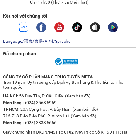
8h - 17h30 (Thứ 7 và Chủ nhật)
Kết nối với chúng tôi
Language/语言/言語/언어/Sprache
Đã chứng nhận
CÔNG TY CỔ PHẦN MẠNG TRỰC TUYẾN META
Trên 19 năm Uy tín cung cấp Dịch vụ Bán hàng & Thu tiền tại nhà
toàn quốc
HÀ NỘI:
56 Duy Tân, P. Cầu Giấy. (
Xem bản đồ
)
Điện thoại:
(024) 3568 6969
TP.HCM:
20A Cộng Hòa, P. Bảy Hiền. (
Xem bản đồ
)
716-718 Điện Biên Phủ, P. Vườn Lài. (
Xem bản đồ
)
Điện thoại:
(028) 3833 6666
Giấy chứng nhận ĐKDN/MST số
0102196915
do Sở KH&ĐT TP. Hà