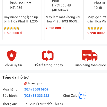
Cây nước nóng lạnh úp
Máy làm mát không khí
Máy lọc nước
bình Hòa Phát HTL236
Hòa Phát HPCF063NB
gầm Hòa Ph
(40-50m2)
10 lõi
2.590.000 đ
1.690.000 đ
2.990.000 đ
Dịch vụ uy tín
Đổi trả trong 7 ngày
Giao hàng toàn quốc
Tổng đài hỗ trợ
Toàn quốc
Mua hàng:
(024) 3568 6969
Bảo hành:
(028) 38 333 222
Chat Zalo
Thời gian:
8h - 20h (Thứ 2 đến Thứ 6)