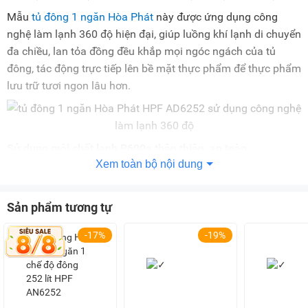
Mẫu
tủ đông 1 ngăn Hòa Phát
này được ứng dụng công
nghệ làm lạnh 360 độ hiện đại, giúp luồng khí lạnh di chuyển
đa chiều, lan tỏa đồng đều khắp mọi ngóc ngách của tủ
đông, tác động trực tiếp lên bề mặt thực phẩm để thực phẩm
lưu trữ tươi ngon lâu hơn.
Sử dụng môi chất lạnh R600a thân thiện, an toàn
Xem toàn bộ nội dung
Nhờ sử dụng môi chất lạnh thế hệ mới R600a mà chiếc tủ
đông này có khả năng làm lạnh sâu, từ đó bảo quản thực
phẩm hiệu quả, tiết kiệm điện năng tối ưu. Ngoài ra, loại gas
Sản phẩm tương tự
này cũng rất thân thiện với môi trường và an toàn cho sức
-17%
-19%
khỏe của người dùng.
Dàn lạnh bằng đồng cho độ bền tối ưu, làm lạnh nhanh
chóng
Dàn lạnh của tủ đông Hòa Phát HPF AD6252 được làm từ