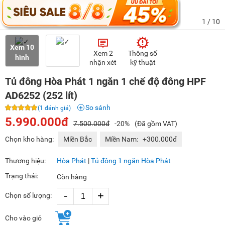
1
/ 10
Xem 10
Xem 2
Thông số
hình
nhận xét
kỹ thuật
Tủ đông Hòa Phát 1 ngăn 1 chế độ đông HPF
AD6252 (252 lít)
So sánh
(1 đánh giá)
5.990.000đ
7.500.000đ
-20%
(Đã gồm VAT)
Chọn kho hàng:
Miền Bắc
Miền Nam:
+300.000đ
Thương hiệu:
Hòa Phát
|
Tủ đông 1 ngăn Hòa Phát
Trạng thái:
Còn hàng
-
+
Chọn số lượng:
Cho vào giỏ