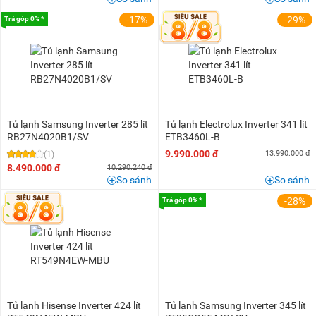
-17%
-29%
Trả góp 0% *
Tủ lạnh Samsung Inverter 285 lít
Tủ lạnh Electrolux Inverter 341 lít
RB27N4020B1/SV
ETB3460L-B
9.990.000 đ
13.990.000 đ
(1)
8.490.000 đ
10.290.240 đ
So sánh
So sánh
-28%
Trả góp 0% *
Tủ lạnh Hisense Inverter 424 lít
Tủ lạnh Samsung Inverter 345 lít