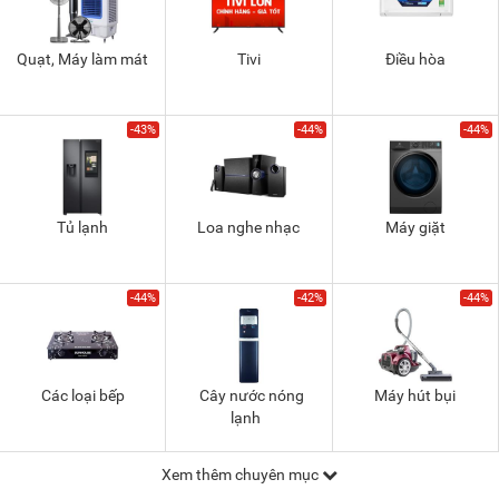
Quạt, Máy làm mát
Tivi
Điều hòa
-43%
-44%
-44%
Tủ lạnh
Loa nghe nhạc
Máy giặt
-44%
-42%
-44%
Các loại bếp
Cây nước nóng
Máy hút bụi
lạnh
Xem thêm chuyên mục