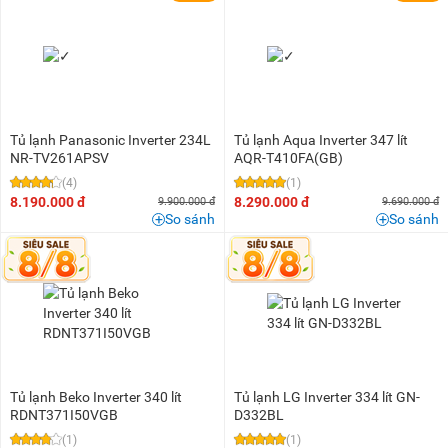
Tủ lạnh Panasonic Inverter 234L
Tủ lạnh Aqua Inverter 347 lít
NR-TV261APSV
AQR-T410FA(GB)
(4)
(1)
8.190.000 đ
8.290.000 đ
9.900.000 đ
9.690.000 đ
So sánh
So sánh
Tủ lạnh Beko Inverter 340 lít
Tủ lạnh LG Inverter 334 lít GN-
RDNT371I50VGB
D332BL
(1)
(1)