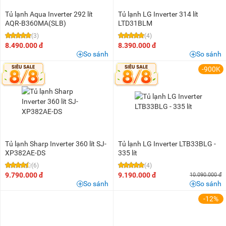
Tủ lạnh Aqua Inverter 292 lít
Tủ lạnh LG Inverter 314 lít
AQR-B360MA(SLB)
LTD31BLM
(3)
(4)
8.490.000 đ
8.390.000 đ
So sánh
So sánh
-900K
Tủ lạnh Sharp Inverter 360 lít SJ-
Tủ lạnh LG Inverter LTB33BLG -
XP382AE-DS
335 lít
(6)
(4)
9.790.000 đ
9.190.000 đ
10.090.000 đ
So sánh
So sánh
-12%