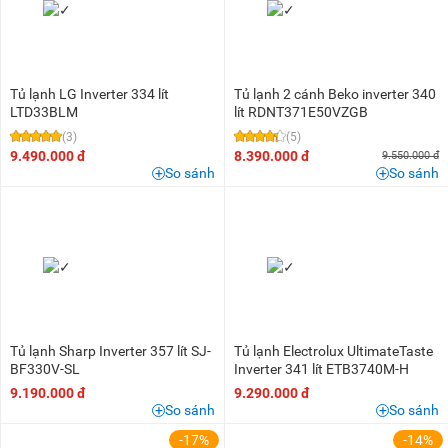
Tủ lạnh LG Inverter 334 lít
Tủ lạnh 2 cánh Beko inverter 340
LTD33BLM
lít RDNT371E50VZGB
(3)
(5)
9.490.000 đ
8.390.000 đ
9.550.000 đ
So sánh
So sánh
Tủ lạnh Sharp Inverter 357 lít SJ-
Tủ lạnh Electrolux UltimateTaste
BF330V-SL
Inverter 341 lít ETB3740M-H
9.190.000 đ
9.290.000 đ
So sánh
So sánh
-17%
-14%