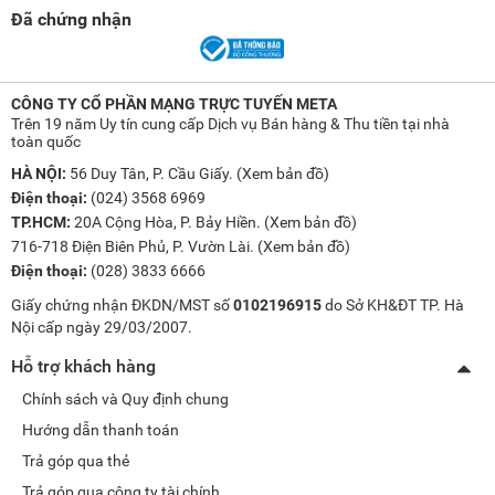
Đã chứng nhận
CÔNG TY CỔ PHẦN MẠNG TRỰC TUYẾN META
Trên 19 năm Uy tín cung cấp Dịch vụ Bán hàng & Thu tiền tại nhà
toàn quốc
HÀ NỘI:
56 Duy Tân, P. Cầu Giấy. (
Xem bản đồ
)
Điện thoại:
(024) 3568 6969
TP.HCM:
20A Cộng Hòa, P. Bảy Hiền. (
Xem bản đồ
)
716-718 Điện Biên Phủ, P. Vườn Lài. (
Xem bản đồ
)
Điện thoại:
(028) 3833 6666
Giấy chứng nhận ĐKDN/MST số
0102196915
do Sở KH&ĐT TP. Hà
Nội cấp ngày 29/03/2007.
Hỗ trợ khách hàng
Chính sách và Quy định chung
Hướng dẫn thanh toán
Trả góp qua thẻ
Trả góp qua công ty tài chính