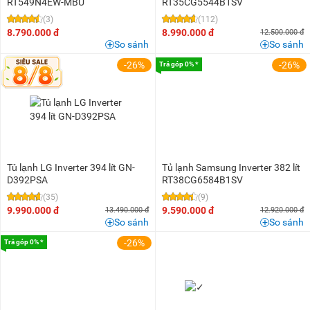
RT549N4EW-MBU
RT35CG5544B1SV
(3)
(112)
8.790.000 đ
8.990.000 đ
12.500.000 đ
So sánh
So sánh
-26%
-26%
Trả góp 0% *
Tủ lạnh LG Inverter 394 lít GN-
Tủ lạnh Samsung Inverter 382 lít
D392PSA
RT38CG6584B1SV
(35)
(9)
9.990.000 đ
9.590.000 đ
13.490.000 đ
12.920.000 đ
So sánh
So sánh
-26%
Trả góp 0% *
Trả góp 0% *