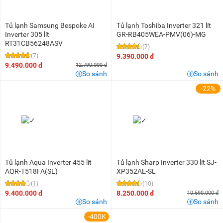
Tủ lạnh Samsung Bespoke AI
Tủ lạnh Toshiba Inverter 321 lít
Inverter 305 lít
GR-RB405WEA-PMV(06)-MG
RT31CB56248ASV
(7)
(7)
9.390.000 đ
9.490.000 đ
12.790.000 đ
So sánh
So sánh
-22%
Tủ lạnh Aqua Inverter 455 lít
Tủ lạnh Sharp Inverter 330 lít SJ-
AQR-T518FA(SL)
XP352AE-SL
(1)
(10)
9.400.000 đ
8.250.000 đ
10.590.000 đ
So sánh
So sánh
-400K