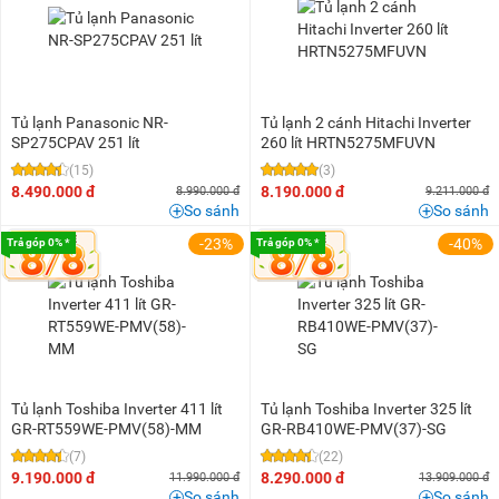
Tủ lạnh Panasonic NR-
Tủ lạnh 2 cánh Hitachi Inverter
SP275CPAV 251 lít
260 lít HRTN5275MFUVN
(15)
(3)
8.490.000 đ
8.190.000 đ
8.990.000 đ
9.211.000 đ
So sánh
So sánh
-23%
-40%
Trả góp 0% *
Trả góp 0% *
Tủ lạnh Toshiba Inverter 411 lít
Tủ lạnh Toshiba Inverter 325 lít
GR-RT559WE-PMV(58)-MM
GR-RB410WE-PMV(37)-SG
(7)
(22)
9.190.000 đ
8.290.000 đ
11.990.000 đ
13.909.000 đ
So sánh
So sánh