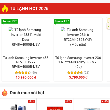
TỦ LẠNH HOT 2026
Trả góp 0% *
Trả góp 0% *
Tủ lạnh Samsung Inverter 488
Tủ lạnh Samsung Inverter 236
lít Multi Door
lít RT22M4032BY/SV (Màu
RF48A4000B4/SV
nâu)
(60)
(22)
15.990.000 đ
5.790.000 đ
Danh mục nổi bật
-44%
-44%
-44%