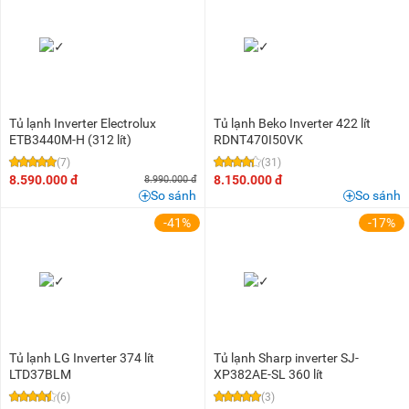
Tủ lạnh Inverter Electrolux
Tủ lạnh Beko Inverter 422 lít
ETB3440M-H (312 lít)
RDNT470I50VK
(7)
(31)
8.590.000 đ
8.150.000 đ
8.990.000 đ
So sánh
So sánh
-41%
-17%
Tủ lạnh LG Inverter 374 lít
Tủ lạnh Sharp inverter SJ-
LTD37BLM
XP382AE-SL 360 lít
(6)
(3)