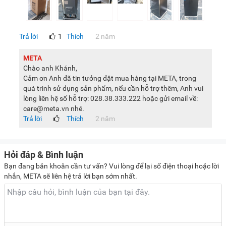
tủ lạnh Toshiba GR-RT303WE-PMV(52) lại được trang bị rất
nhiều tính năng, công nghệ hiện đại, mang đến hiệu quả bảo
quản thực phẩm tối ưu và trải nghiệm sử dụng hữu ích.
Trả lời
1
Thích
2 năm
Chính vì vậy, chiếc tủ lạnh này đang được nhiều gia đình Việt
rất yêu thích và tin dùng.
META
Chào anh Khánh,
Lưu ý:
Cảm ơn Anh đã tin tưởng đặt mua hàng tại META, trong
quá trình sử dụng sản phẩm, nếu cần hỗ trợ thêm, Anh vui
Sau khi nhận tủ lạnh ít nhất từ 2-4 giờ, Quý khách mới
lòng liên hệ số hỗ trợ: 028.38.333.222 hoặc gửi email về:
được cắm điện để tủ ổn định khí gas và tránh tình trạng
care@meta.vn nhé.
sốc điện do cắm điện.
Trả lời
Thích
2 năm
Hình ảnh sản phẩm chỉ có tính chất minh họa, chi tiết sản
phẩm, màu sắc, thiết kế và thông số kỹ thuật có thể thay
Hỏi đáp & Bình luận
đổi tùy theo sản phẩm thực tế mà không cần thông báo
Bạn đang băn khoăn cần tư vấn? Vui lòng để lại số điện thoại hoặc lời
trước.
nhắn, META sẽ liên hệ trả lời bạn sớm nhất.