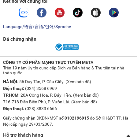
Kết nối với chúng tôi
Language/语言/言語/언어/Sprache
Đã chứng nhận
CÔNG TY CỔ PHẦN MẠNG TRỰC TUYẾN META
Trên 19 năm Uy tín cung cấp Dịch vụ Bán hàng & Thu tiền tại nhà
toàn quốc
HÀ NỘI:
56 Duy Tân, P. Cầu Giấy. (
Xem bản đồ
)
Điện thoại:
(024) 3568 6969
TP.HCM:
20A Cộng Hòa, P. Bảy Hiền. (
Xem bản đồ
)
716-718 Điện Biên Phủ, P. Vườn Lài. (
Xem bản đồ
)
Điện thoại:
(028) 3833 6666
Giấy chứng nhận ĐKDN/MST số
0102196915
do Sở KH&ĐT TP. Hà
Nội cấp ngày 29/03/2007.
Hỗ trợ khách hàng