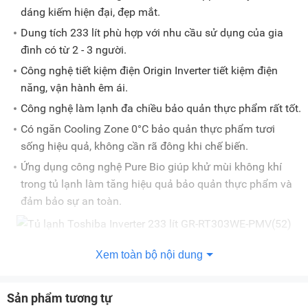
dáng kiếm hiện đại, đẹp mắt.
Dung tích 233 lít phù hợp với nhu cầu sử dụng của gia
đình có từ 2 - 3 người.
Công nghệ tiết kiệm điện Origin Inverter tiết kiệm điện
năng, vận hành êm ái.
Công nghệ làm lạnh đa chiều bảo quản thực phẩm rất tốt.
Có ngăn Cooling Zone 0°C bảo quản thực phẩm tươi
sống hiệu quả, không cần rã đông khi chế biến.
Ứng dụng công nghệ Pure Bio giúp khử mùi không khí
trong tủ lạnh làm tăng hiệu quả bảo quản thực phẩm và
đảm bảo sự an toàn.
Đánh giá tủ lạnh Toshiba Inverter 233 lít GR-
Xem toàn bộ nội dung
RT303WE-PMV(52)
Cửa tủ màu xám Sapphire sang trọng, tay cầm dáng kiếm
Sản phẩm tương tự
độc đáo