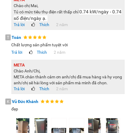
quay của quạt và máy nén để thổi hơi lạnh một cách đều
Chào chị Mai,
đặn, êm ái, mang lại khả năng làm lạnh nhanh, hoạt động
0.74 kW/ngày - 0.74
Tủ có mức tiêu thụ điện rất thấp chỉ
số điện/ngày ạ.
êm ái mà vẫn tiết kiệm điện năng.
Trả lời
Thích
2 năm
T
Toán
Chất lượng sản phẩm tuyệt vời
Bảng điều khiển dạng núm vặn và nút trượt dễ dùng
Trả lời
Thích
2 năm
Cách sử dụng tủ lạnh Toshiba GR-RT303WE-PMV(52) 233 lít
rất đơn giản. Mỗi ngăn của tủ sẽ được thiết kế 1 bảng điều
META
khiển riêng để tùy chỉnh nhiệt độ thuận tiện.
Chào Anh/Chị,
META chân thành cảm ơn anh/chị đã mua hàng và hy vọng
anh/chị sẽ hài lòng với sản phẩm mà mình đã chọn.
Trả lời
Thích
2 năm
Bảng điều khiển ở ngăn đá là bảng điều khiển dạng nút trượt
K
Vũ Đức Khánh
còn ở ngăn lạnh là bảng điều khiển có dạng núm vặn. Bạn
đẹp
chỉ cần xoay núm hoặc trượt thanh trượt tới mốc nhiệt độ
mong muốn là được.
Mặc dù thuộc dòng tủ lạnh 2 cánh có dung tích nhỏ nhưng