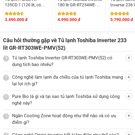
Về dung tích
135CD.1 (126 lít, có
180 lít GR-RT234WE-
Inverter 236 l
đóng tuyết)
PMV(52)
RT22M4032B
Tủ lạnh 2 cánh Toshiba
model GR-RT303WE-PMV(52) có
nâu)
dung tích sử dụng là 233 lít, trong đó dung tích ngăn đá là
3.490.000 đ
4.990.000 đ
5.790.000 đ
61 lít, dung tích ngăn lạnh là 172 lít. Với mức dung tích này,
tủ lạnh sẽ là lựa chọn bảo quản thực phẩm tốt cho các gia
Câu hỏi thường gặp về Tủ lạnh Toshiba Inverter 233
đình khoảng 2 - 3 người dùng.
lít GR-RT303WE-PMV(52)
Tủ lạnh Toshiba Inverter GR-RT303WE-PMV(52) có
dung tích bao nhiêu?
Bên trong các ngăn của tủ lạnh gồm có nhiều hộc, khay, kệ
được bố trí một cách khoa học để bạn bảo quản và lấy thực
Công nghệ làm lạnh đa chiều của tủ lạnh Toshiba mang
lại lợi ích gì?
phẩm dễ dàng. Cụ thể như sau:
Ngăn đá
: Được thiết kế 1 kệ chia làm 2 ngăn, 1 hộp làm
Pure Bio là gì và tại sao tủ lạnh Toshiba sử dụng công
đá và 2 khay chứa nằm ở bên cánh cửa tủ lạnh. Hộp làm
nghệ này?
đá gồm có vỉ đá xoay và hộp chứa đá phía dưới tiện lợi
Ngăn Cooling Zone hoạt động như thế nào và có ưu
cho việc bảo quản.
điểm gì?
Ngăn lạnh
: Gồm có 1 ngăn Cooling Zone, 2 kệ chia làm 3
ngăn và 1 ngăn đựng rau củ quả. Ngăn rau đựng củ quả
Công nghệ Origin Inverter tiết kiệm điện như thế nào?