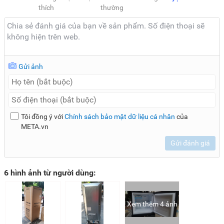
áp dụng công nghệ làm lạnh đa chiều giúp khí lạnh được
thích
thường
phân bổ và lan tỏa đều khắp các ngóc ngách bên trong tủ
nhằm đảm bảo làm lạnh nhanh, toàn diện, góp phần duy trì
độ tươi ngon của thực phẩm tốt hơn.
Gửi ảnh
Ứng dụng công nghệ kháng khuẩn khử mùi Pure Bio
Công nghệ Pure Bio (hay bộ lọc Pure Bio) là công nghệ
kháng khuẩn, khử mùi được tích hợp trên nhiều model
tủ
Tôi đồng ý với
Chính sách bảo mật dữ liệu cá nhân
của
lạnh Toshiba
META.vn
hiện nay, trong đó có model GR-RT303WE-
PMV(52).
Gửi đánh giá
Bộ lọc Pure Bio có cấu tạo từ gốm Ceramic và được phủ lớp
tinh thể Bạc (Ag+) cung cấp khả năng loại bỏ triệt để các
6 hình ảnh từ người dùng:
mùi khó chịu từ thực phẩm có gốc Sulfur và Nitrogen, giúp
khử mùi, diệt khuẩn mạnh mẽ trong suốt thời gian dùng tủ.
Xem thêm 4 ảnh