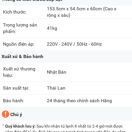
153.5cm x 54.5cm x 60cm
(Cao x
Kích thước:
rộng x sâu)
Trọng lượng sản
41kg
phẩm:
Nguồn điện áp:
220V - 240V / 50Hz - 60Hz
Xuất xứ & Bảo hành
Xuất xứ thương
Nhật Bản
hiệu:
Sản xuất tại:
Thái Lan
Bảo hành:
24 tháng theo chính sách Hãng
Chú ý
Quý khách lưu ý:
Sau khi nhận tủ lạnh ít nhất từ 2-4 giờ mới được
cắm điện để tủ ổn định khí gas và tránh tình trạng sốc điện do cắm