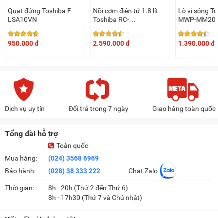
Quạt đứng Toshiba F-
Nồi cơm điện tử 1.8 lít
Lò vi sóng T
LSA10VN
Toshiba RC-
MWP-MM20P
18NTFV(W)/RC-
18NTF(W)
950.000 đ
2.590.000 đ
1.390.000 đ
Dịch vụ uy tín
Đổi trả trong 7 ngày
Giao hàng toàn quốc
Tổng đài hỗ trợ
Toàn quốc
Mua hàng:
(024) 3568 6969
Bảo hành:
(028) 38 333 222
Chat Zalo
Thời gian:
8h - 20h (Thứ 2 đến Thứ 6)
8h - 17h30 (Thứ 7 và Chủ nhật)