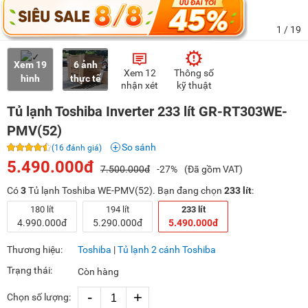
1
/ 19
Xem 19
6 ảnh
Xem 12
Thông số
hình
thực tế
nhận xét
kỹ thuật
Tủ lạnh Toshiba Inverter 233 lít GR-RT303WE-
PMV(52)
So sánh
(16 đánh giá)
5.490.000đ
7.500.000đ
-27%
(Đã gồm VAT)
Có
3
Tủ lạnh Toshiba WE-PMV(52). Bạn đang chọn
233 lít
:
180 lít
194 lít
233 lít
4.990.000đ
5.290.000đ
5.490.000đ
Thương hiệu:
Toshiba
|
Tủ lạnh 2 cánh Toshiba
Trạng thái:
Còn hàng
-
+
Chọn số lượng: