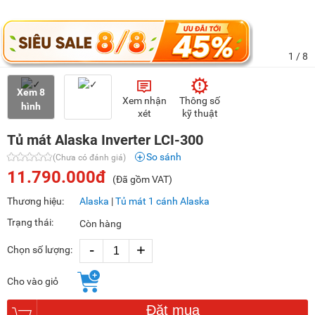
1
/ 8
Xem 8
Xem nhận
Thông số
hình
xét
kỹ thuật
Tủ mát Alaska Inverter LCI-300
So sánh
(Chưa có đánh giá)
11.790.000đ
(Đã gồm VAT)
Thương hiệu:
Alaska
|
Tủ mát 1 cánh Alaska
Trạng thái:
Còn hàng
-
+
Chọn số lượng:
Cho vào giỏ
Đặt mua