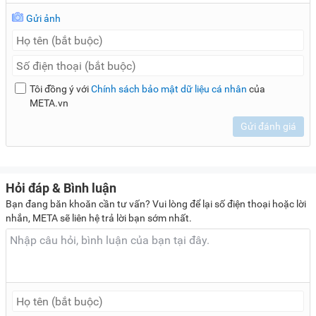
Alaska LCI-300 sở hữu dung tích 300 lít được chia thành 5
Gửi ảnh
ngăn chứa với 4 giá đỡ chắc chắn, có thể di chuyển linh
hoạt. Điều này sẽ giúp bạn chứa được lượng thực phẩm lớn,
có thể đáp ứng nhu cầu bảo quản cho gia đình đông người
hoặc dùng được trong các quán ăn, tiệm tạp hóa, siêu thị...
Tôi đồng ý với
Chính sách bảo mật dữ liệu cá nhân
của
Làm lạnh ổn định, nhiệt độ từ 0 đến 10 độ C
META.vn
Chiếc
tủ mát 1 cánh Alaska
này sử dụng dàn lạnh được làm
Gửi đánh giá
từ đồng có đặc tính dẫn nhiệt tốt, từ đó hỗ trợ giữ nhiệt ổn
định, làm lạnh sâu để bảo quản thực phẩm hiệu quả. Đặc
biệt, sản phẩm còn trang bị quạt gió sẽ đưa hơi lạnh lan tỏa
Hỏi đáp & Bình luận
đồng đều khắp không gian tủ, giúp thực phẩm đón nhận hơi
Bạn đang băn khoăn cần tư vấn? Vui lòng để lại số điện thoại hoặc lời
lạnh dễ dàng.
nhắn, META sẽ liên hệ trả lời bạn sớm nhất.
Với mức nhiệt độ duy trì từ 0 đến 10 độ C, sản phẩm này sẽ
phù hợp để bảo quản đồ uống, trái cây, sữa, rau xanh hay
thực phẩm sử dụng trong ngày. Đó cũng là lý do tại sao thiết
bị thường được dùng để hỗ trợ trưng bày đồ uống tại các
siêu thị, tiệm tạp hóa, quán ăn...