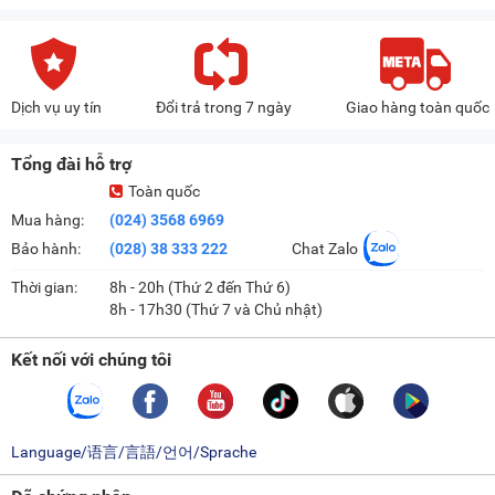
thời ngăn sự hiếu động của trẻ nhỏ trong gia đình.
Đèn LED chiếu sáng tiện lợi giúp quan sát đồ uống, trái
cây hay thực phẩm dễ dàng, lý tưởng làm tủ trưng bày.
Bảng điều khiển dạng núm vặn được tích hợp bên trong
Dịch vụ uy tín
Đổi trả trong 7 ngày
Giao hàng toàn quốc
tủ cho phép người dùng tùy chỉnh nhiệt độ dễ dàng, thuận
tiện.
Tổng đài hỗ trợ
Toàn quốc
Mua hàng:
(024) 3568 6969
Bảo hành:
(028) 38 333 222
Chat Zalo
Với sự kết hợp giữa công nghệ tiết kiệm điện Inverter và khả
Thời gian:
8h - 20h (Thứ 2 đến Thứ 6)
năng trưng bày ấn tượng, Alaska Inverter LCI-300 không chỉ
8h - 17h30 (Thứ 7 và Chủ nhật)
là một chiếc tủ mát đơn thuần mà còn là một khoản đầu tư
thông minh cho công việc kinh doanh của bạn. Nếu đang
Kết nối với chúng tôi
muốn sở hữu thiết bị này, hãy liên hệ với META để được tư
vấn, hỗ trợ bạn nhé.
Lưu ý:
Hình ảnh sản phẩm chỉ có tính chất minh họa, chi tiết
Language/语言/言語/언어/Sprache
sản phẩm, màu sắc, thiết kế và thông số kỹ thuật có thể thay
đổi tùy theo sản phẩm thực tế mà không cần thông báo