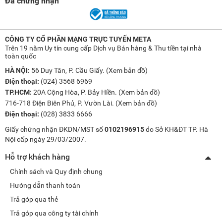
Đã chứng nhận
trước.
CÔNG TY CỔ PHẦN MẠNG TRỰC TUYẾN META
Trên 19 năm Uy tín cung cấp Dịch vụ Bán hàng & Thu tiền tại nhà
toàn quốc
HÀ NỘI:
56 Duy Tân, P. Cầu Giấy. (
Xem bản đồ
)
Điện thoại:
(024) 3568 6969
TP.HCM:
20A Cộng Hòa, P. Bảy Hiền. (
Xem bản đồ
)
716-718 Điện Biên Phủ, P. Vườn Lài. (
Xem bản đồ
)
Điện thoại:
(028) 3833 6666
Giấy chứng nhận ĐKDN/MST số
0102196915
do Sở KH&ĐT TP. Hà
Nội cấp ngày 29/03/2007.
Hỗ trợ khách hàng
Chính sách và Quy định chung
Hướng dẫn thanh toán
Trả góp qua thẻ
Trả góp qua công ty tài chính