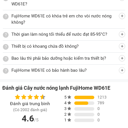
WD61E?
Về khả năng làm nóng, đung sôi, FujiHome WD61E có công
FujiHome WD61E có khóa trẻ em cho vòi nước nóng
suất làm nóng lên tới 500W cho hiệu suất 5 lít/giờ với nhiệt
không?
o
o
độ làm nóng trung bình từ 85 - 95
C, 96
C, đáp ứng nhu cầu
Thời gian làm nóng tối thiểu để nước đạt 85-95°C?
sử dụng đa dạng của người dùng như dùng để pha trà, cà
phê, pha mì bất kì lúc nào...
Thiết bị có khoang chứa đồ không?
Chất liệu cao cấp, bền đẹp
Bao lâu thì phải bảo dưỡng hoặc kiểm tra thiết bị?
Cây nước nóng lạnh FujiHome WD61E được làm từ các chất
liệu cao cấp, độ bền đẹp lâu dài, độ an toàn cao. Bình chứa
FujiHome WD61E có bảo hành bao lâu?
nước của cây nước nóng lạnh được làm từ chất liệu inox
304 chống gỉ, chống đóng cặn, đảm bảo chất lượng nước an
Đánh giá Cây nước nóng lạnh FujiHome WD61E
toàn đối với sức khỏe người dùng. Vỏ ngoài của cây nước
5
1213
nóng lạnh được làm bằng nhựa ABS chịu nhiệt, chịu lực,
4
789
Đánh giá trung bình
chắc chắn, dễ dàng lau chùi vệ sinh.
3
0
(Có 2002 đánh giá)
2
0
4.6
/5
1
0