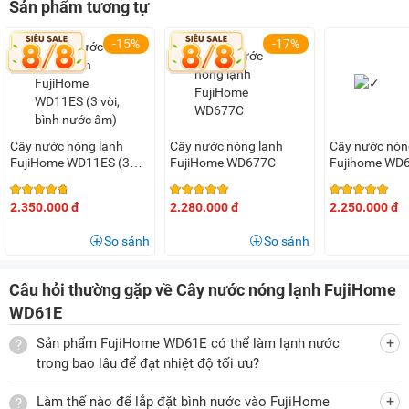
Sản phẩm tương tự
người dùng có thể dễ dàng di chuyển. Máy nước nóng
lạnh FujiHome có 3 vòi lấy nước nóng, lạnh, nước nguội đáp
-15%
-17%
ứng mọi nhu cầu uống nước khác nhau.
Công suất cao, làm nóng và làm lạnh bằng công nghệ chip
Cây nước nóng lạnh
Cây nước nóng lạnh
Cây nước nón
Cây nước nóng lạnh FujiHome WD61E có công suất làm
FujiHome WD11ES (3
FujiHome WD677C
Fujihome WD
lạnh 65W, hiệu suất làm lạnh 0,75 lít/giờ, ứng dụng công
vòi, bình nước âm)
nghệ chip với hệ thống chip + mainboard làm lạnh mới cho
2.350.000 đ
2.280.000 đ
2.250.000 đ
phép làm lạnh sâu hơn các mã chip điện tử khác trên thị
So sánh
So sánh
trường hiện nay. Cây nước có thể làm lạnh tới ngưỡng 10 -
o
15
C (trong môi trường lý tưởng), trong điều kiện thực tế sử
Câu hỏi thường gặp về Cây nước nóng lạnh FujiHome
dụng ở các nước nhiệt đới như Việt Nam thì nhiệt độ làm
WD61E
o
lạnh dao động trong khoảng từ 10 - 20
C, phù hợp giải nhiệt
Sản phẩm FujiHome WD61E có thể làm lạnh nước
trong những ngày nắng nóng mà không gây sốc nhiệt.
trong bao lâu để đạt nhiệt độ tối ưu?
Làm thế nào để lắp đặt bình nước vào FujiHome