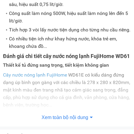
sâu, hiệu suất 0,75 lít/giờ.
Công suất làm nóng 500W, hiệu suất làm nóng lên đến 5
lít/giờ.
Tích hợp 3 vòi lấy nước tiện dụng cho từng nhu cầu riêng.
Có nhiều tiện ích như khay hứng nước, khóa trẻ em,
khoang chứa đồ...
Đánh giá chi tiết cây nước nóng lạnh FujiHome WD61
Thiết kế tủ đứng sang trọng, tiết kiệm không gian
Cây nước nóng lạnh FujiHome
WD61E có kiểu dáng đứng
dạng úp bình gọn gàng với các chiều là 278 x 280 x 820mm,
mặt kính màu đen trang nhã tạo cảm giác sang trọng, đẳng
cấp, phù hợp sử dụng cho cả gia đình, văn phòng, cửa hàng,
bệnh viện, trường học...
Xem toàn bộ nội dung
Cay nước nóng lạnh FujiHome WD61E chỉ nặng 5,6kg giúp