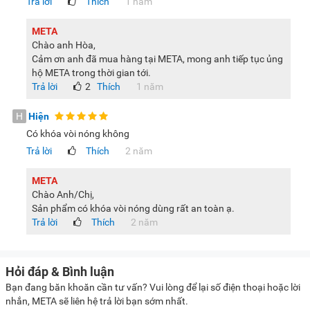
Trả lời
Thích
1 năm
META
Chào anh Hòa,
Cảm ơn anh đã mua hàng tại META, mong anh tiếp tục ủng
hộ META trong thời gian tới.
Trả lời
2
Thích
1 năm
H
Hiện
Có khóa vòi nóng không
Trả lời
Thích
2 năm
META
Chào Anh/Chị,
Sản phẩm có khóa vòi nóng dùng rất an toàn ạ.
Trả lời
Thích
2 năm
Hỏi đáp & Bình luận
Bạn đang băn khoăn cần tư vấn? Vui lòng để lại số điện thoại hoặc lời
nhắn, META sẽ liên hệ trả lời bạn sớm nhất.