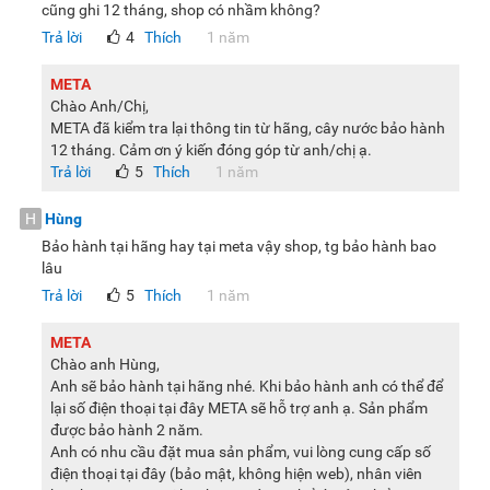
cũng ghi 12 tháng, shop có nhầm không?
Trả lời
4
Thích
1 năm
META
Chào Anh/Chị,
META đã kiểm tra lại thông tin từ hãng, cây nước bảo hành
12 tháng. Cảm ơn ý kiến đóng góp từ anh/chị ạ.
Trả lời
5
Thích
1 năm
H
Hùng
Bảo hành tại hãng hay tại meta vậy shop, tg bảo hành bao
lâu
Trả lời
5
Thích
1 năm
META
Chào anh Hùng,
Anh sẽ bảo hành tại hãng nhé. Khi bảo hành anh có thể để
lại số điện thoại tại đây META sẽ hỗ trợ anh ạ. Sản phẩm
được bảo hành 2 năm.
Anh có nhu cầu đặt mua sản phẩm, vui lòng cung cấp số
điện thoại tại đây (bảo mật, không hiện web), nhân viên