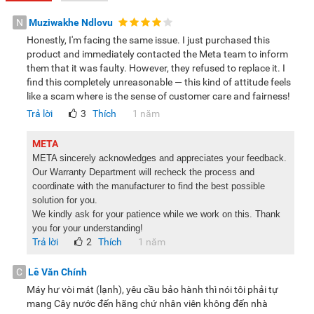
N
Muziwakhe Ndlovu
Khay hứng nước tháo rời:
Cây nước tích hợp khay hứng
Honestly, I'm facing the same issue. I just purchased this
nước thừa giúp hạn chế nước chảy đọng xuống nền nhà
product and immediately contacted the Meta team to inform
cũng như làm điểm để bạn có thể đặt ly, cốc... khi lấy nước.
them that it was faulty. However, they refused to replace it. I
Đặc biệt, khay hứng nước có thể tháo rời rất tiện cho việc vệ
find this completely unreasonable — this kind of attitude feels
sinh.
like a scam where is the sense of customer care and fairness!
Trả lời
3
Thích
1 năm
META
META sincerely acknowledges and appreciates your feedback.
Khoang úp bình tháo rời:
Khoang úp bình đa năng của cây
Our Warranty Department will recheck the process and
nóng lạnh FujiHome có thể tháo rời dễ dàng, tiện cho việc
coordinate with the manufacturer to find the best possible
lau dọn, vệ sinh thiết bị định kỳ.
solution for you.
We kindly ask for your patience while we work on this. Thank
you for your understanding!
Trả lời
2
Thích
1 năm
C
Lê Văn Chính
Hướng dẫn sử dụng cơ bản
Máy hư vòi mát (lạnh), yêu cầu bảo hành thì nói tôi phải tự
Bước 1:
Lắp bình nước theo chiều thẳng đứng lên trên bệ đỡ
mang Cây nước đến hãng chứ nhân viên không đến nhà