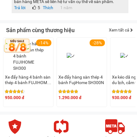
bán hàng META sẽ liên hệ tư vấn cụ thể về sản phẩm.
Trả lời
5
Thích
1 năm
Sản phẩm cùng thương hiệu
Xem tất cả
-14%
-28%
Xe đẩy hàng 4 bánh sàn
Xe đẩy hàng sàn thép 4
Xe kéo dã ng
thép 4 bánh FUJIHOME
bánh FujiHome SH300N
du lịch, cắm t
SH300
Fujihome CT
950.000 đ
1.290.000 đ
930.000 đ