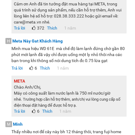
Cảm ơn Anh đã tin tưởng đặt mua hàng tại META, trong
quá trình sử dụng sản phẩm, nếu cần hỗ trợ thêm, Anh vui
lòng liên hệ số hỗ trợ: 028.38.333.222 hoặc gửi email về:
care@meta.vn nhé.
Trả lời
372
Thích
1 năm
H
Meta Này Gat Khách Hàng
Mình mua hiệu WD 61E mà chế độ làm lạnh đứng chờ gần 80
phút mới lạnh đã vậy chỉ được uống một ly nhỏ thôi nha các
bạn trong khi thông số nói dung tích đc 0.75 lừa gạt
Trả lời
6
Thích
1 năm
META
Chào Anh/Chị,
Máy có công suất làm nước lạnh là 750 ml nước/giờ
nhé.
Trường hợp cần hỗ trợ thêm, anh/chị vui lòng cung cấp số
điện thoại đặt hàng để được hỗ trợ ạ.
Trả lời
6
Thích
1 năm
M
Minh
Thấy nhiều nơi để cây này bh 12 tháng thôi, trang fuji home