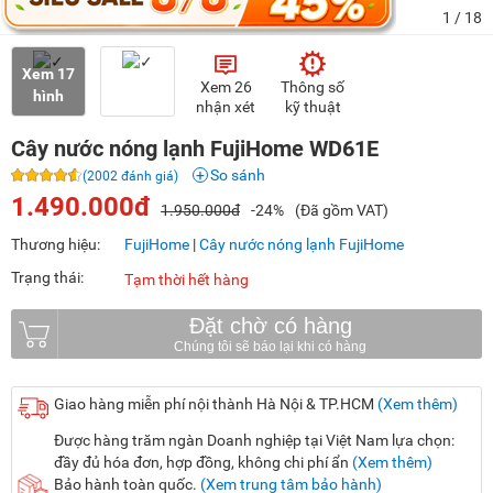
1
/ 18
Xem 17
Xem 26
Thông số
hình
nhận xét
kỹ thuật
Cây nước nóng lạnh FujiHome WD61E
So sánh
(2002 đánh giá)
1.490.000đ
1.950.000đ
-24%
(Đã gồm VAT)
Thương hiệu:
FujiHome
|
Cây nước nóng lạnh FujiHome
Trạng thái:
Tạm thời hết hàng
Đặt chờ có hàng
Giao hàng miễn phí nội thành Hà Nội & TP.HCM
(Xem thêm)
Được hàng trăm ngàn Doanh nghiệp tại Việt Nam lựa chọn:
đầy đủ hóa đơn, hợp đồng, không chi phí ẩn
(Xem thêm)
Bảo hành toàn quốc.
(Xem trung tâm bảo hành)