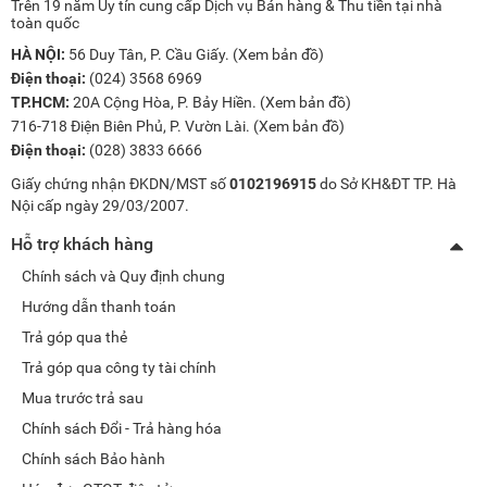
Trên 19 năm Uy tín cung cấp Dịch vụ Bán hàng & Thu tiền tại nhà
toàn quốc
HÀ NỘI:
56 Duy Tân, P. Cầu Giấy. (
Xem bản đồ
)
Điện thoại:
(024) 3568 6969
TP.HCM:
20A Cộng Hòa, P. Bảy Hiền. (
Xem bản đồ
)
716-718 Điện Biên Phủ, P. Vườn Lài. (
Xem bản đồ
)
Điện thoại:
(028) 3833 6666
Giấy chứng nhận ĐKDN/MST số
0102196915
do Sở KH&ĐT TP. Hà
Nội cấp ngày 29/03/2007.
Hỗ trợ khách hàng
Chính sách và Quy định chung
Hướng dẫn thanh toán
Trả góp qua thẻ
Trả góp qua công ty tài chính
Mua trước trả sau
Chính sách Đổi - Trả hàng hóa
Chính sách Bảo hành