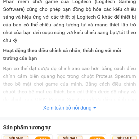
Phần mềm chơi game của Logitech (Logitech Gaming
Software) cũng cho phép bạn đồng bộ hóa các kiểu chiếu
sáng và hiệu ứng với các thiết bị Logitech G khác để thiết bị
của bạn có thể chiếu sáng tương tự và mang thiết lập trò
chơi của bạn đến cuộc sống với kiểu chiếu sáng bật/tắt theo
chu kỳ.
Hoạt động theo điều chỉnh cá nhân, thích ứng với môi
trường của bạn
Bạn có thể đạt được độ chính xác cao hơn bằng cách điều
chỉnh cảm biến quang học trong chuột Proteus Spectrum
theo bề mặt chơi game của mình. Bằng cách điều chỉnh
chuột theo bề mặt ưa thích, bạn cải thiện được độ nhạy và
độ chính xác. G502 Proteus Spectrum được điều chỉnh sẵn
cho
miếng lót chuột chơi game
của Logitech, G240 và G440.
Xem toàn bộ nội dung
Hãy kết hợp thêm một trong các bàn di chuột này để đạt độ
chính xác ưu việt.
Sản phẩm tương tự