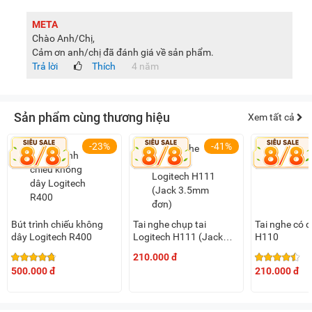
META
Chào Anh/Chị,
Cảm ơn anh/chị đã đánh giá về sản phẩm.
Trả lời
Thích
4 năm
Sản phẩm cùng thương hiệu
Xem tất cả
-23%
-41%
Bút trình chiếu không
Tai nghe chụp tai
Tai nghe có 
dây Logitech R400
Logitech H111 (Jack
H110
3.5mm đơn)
210.000 đ
500.000 đ
210.000 đ