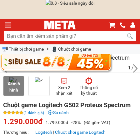
Thiết bị chơi game
Chuột chơi game
1
/ 6
Xem 6
Xem 2
Thông số
hình
nhận xét
kỹ thuật
Chuột game Logitech G502 Proteus Spectrum
So sánh
(1 đánh giá)
1.290.000đ
1.799.000đ
-28%
(Đã gồm VAT)
Thương hiệu:
Logitech
|
Chuột chơi game Logitech