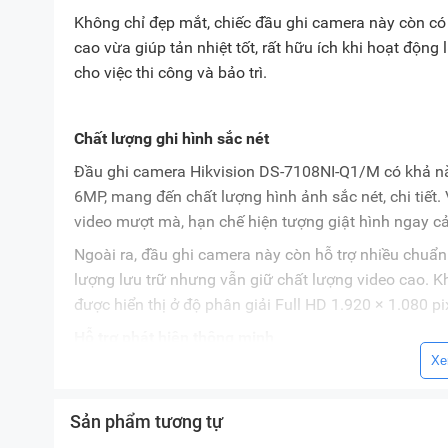
Không chỉ đẹp mắt, chiếc đầu ghi camera này còn có
cao vừa giúp tản nhiệt tốt, rất hữu ích khi hoạt động 
cho việc thi công và bảo trì.
Chất lượng ghi hình sắc nét
Đầu ghi camera Hikvision DS-7108NI-Q1/M có khả năn
6MP, mang đến chất lượng hình ảnh sắc nét, chi tiết. 
video mượt mà, hạn chế hiện tượng giật hình ngay cả
Ngoài ra, đầu ghi camera này còn hỗ trợ nhiều chuẩ
lượng lưu trữ nhưng vẫn giữ chất lượng video cao. K
được hiển thị ở độ phân giải Full HD 1.920 × 1.080 pi
Hỗ trợ phát hiện thông minh
Xe
Giống như nhiều model
đầu ghi camera Hikvision
khá
minh như phát hiện chuyển động, cảnh báo xâm nhập,
Sản phẩm tương tự
hoạt nhu cầu giám sát trong nhiều tình huống.