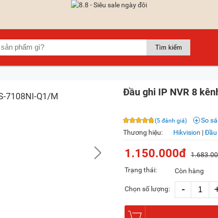
Đầu ghi IP NVR 8 kên
So s
(5 đánh giá)
Thương hiệu:
Hikvision
|
Đầu 
1.150.000đ
1.683.0
Trạng thái:
Còn hàng
-
Chọn số lượng: