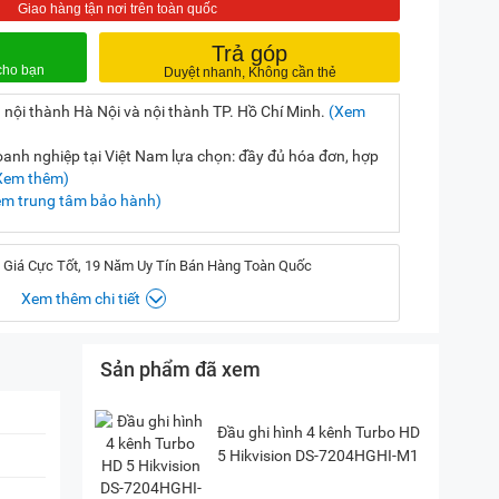
Trả góp
 nội thành Hà Nội và nội thành TP. Hồ Chí Minh.
(Xem
nh nghiệp tại Việt Nam lựa chọn: đầy đủ hóa đơn, hợp
Xem thêm)
em trung tâm bảo hành)
 Giá Cực Tốt, 19 Năm Uy Tín Bán Hàng Toàn Quốc
Xem thêm chi tiết
Sản phẩm đã xem
, Hà Nội
(
Chỉ đường)
iền, TP. HCM
(
Chỉ đường)
Đầu ghi hình 4 kênh Turbo HD
5 Hikvision DS-7204HGHI-M1
P. Vườn Lài, TP. HCM
(
Chỉ đường)