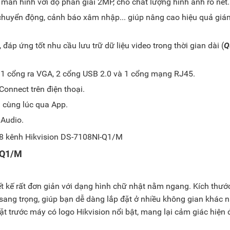
a màn hình với độ phân giải 2MP, cho chất lượng hình ảnh rõ nét.
 chuyển động, cảnh báo xâm nhập... giúp nâng cao hiệu quả giá
áp ứng tốt nhu cầu lưu trữ dữ liệu video trong thời gian dài (
Q
, 1 cổng ra VGA, 2 cổng USB 2.0 và 1 cổng mạng RJ45.
Connect trên điện thoại.
a cùng lúc qua App.
 Audio.
I-Q1/M
 kế rất đơn giản với dạng hình chữ nhật nằm ngang. Kích thướ
ang trọng, giúp bạn dễ dàng lắp đặt ở nhiều không gian khác 
t trước máy có logo Hikvision nổi bật, mang lại cảm giác hiện 