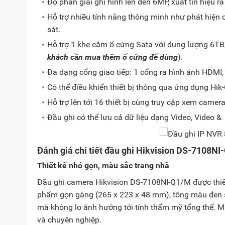
Độ phân giải ghi hình lên đến 6MP, xuất tín hiệu r
Hỗ trợ nhiều tính năng thông minh như phát hiện
sát.
Hỗ trợ 1 khe cắm ổ cứng Sata với dung lượng 6TB, đ
khách cần mua thêm ổ cứng để dùng
).
Đa dạng cổng giao tiếp: 1 cổng ra hình ảnh HDMI
Có thể điều khiển thiết bị thông qua ứng dụng Hik-
Hỗ trợ lên tới 16 thiết bị cùng truy cập xem camer
Đầu ghi có thể lưu cả dữ liệu dạng Video, Video &
Đánh giá chi tiết đầu ghi Hikvision DS-7108N
Thiết kế nhỏ gọn, màu sắc trang nhã
Đầu ghi camera Hikvision DS-7108NI-Q1/M được thiết
phẩm gọn gàng (265 x 223 x 48 mm), tông màu đen s
mà không lo ảnh hưởng tới tính thẩm mỹ tổng thể. Mặ
và chuyên nghiệp.