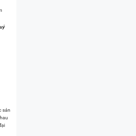
m
uý
c sản
nhau
đại