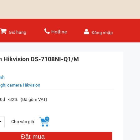
Hotline
Giỏ hàng
Đăng nhập
h Hikvision DS-7108NI-Q1/M
ánh
ghi camera Hikvision
00đ
-32%
(Đã gồm VAT)
+
Cho vào giỏ
Đặt mua