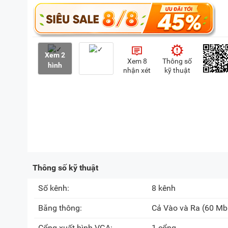
Xem 2
Xem 8
Thông số
hình
nhận xét
kỹ thuật
Thông số kỹ thuật
Số kênh:
8 kênh
Băng thông:
Cả Vào và Ra
(60 Mb
Cổng xuất hình VGA:
1 cổng