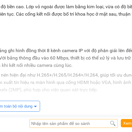
 độ bền cao. Lớp vỏ ngoài được làm bằng kim loại, vừa có độ b
liên tục. Các cổng kết nối được bố trí khoa học ở mặt sau, thuận 
g ghi hình đồng thời 8 kênh camera IP với độ phân giải lên đế
Với băng thông đầu vào 60 Mbps, thiết bị có thể xử lý và lưu trữ
 khi kết nối nhiều camera cùng lúc.
n nén hiện đại như H.265+/H.265/H.264+/H.264, giúp tối ưu dun
hi xuất tín hiệu ra màn hình qua cổng HDMI hoặc VGA, hình ảnh
xels (2MP), phù hợp cho việc quan sát trực tiếp.
m toàn bộ nội dung
c, đầu ghi DS-7108NI-Q1/M cũng được hỗ trợ nhiều tính năng 
 cùng khả năng tìm kiếm và phát lại nhanh chóng, đáp ứng lin
Xem 