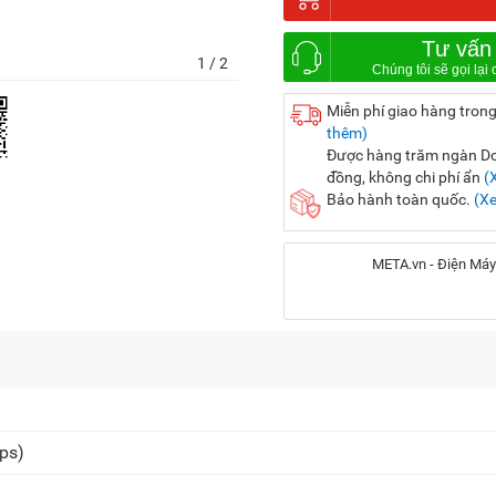
Tư vấn
1
/ 2
Miễn phí giao hàng trong
thêm)
Được hàng trăm ngàn Doa
đồng, không chi phí ẩn
(
Bảo hành toàn quốc.
(X
META.vn - Điện Máy
Địa chỉ:
56 Duy Tân, P. Cầu Giấy
20A Cộng Hòa, P. Bảy H
ps)
716-718 Điện Biên Phủ, 