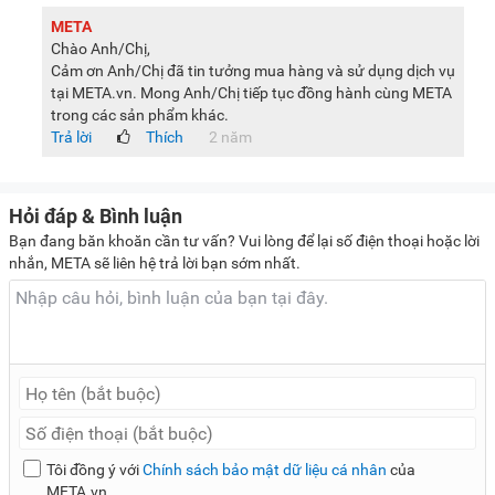
META
Chào Anh/Chị,
Cảm ơn Anh/Chị đã tin tưởng mua hàng và sử dụng dịch vụ
Bảng điều khiển song ngữ Anh - Việt tiện ích
tại META.vn. Mong Anh/Chị tiếp tục đồng hành cùng META
trong các sản phẩm khác.
Bảng điều khiển của máy giặt được thiết kế dạng song ngữ
Trả lời
Thích
2 năm
Anh - Việt với các nút nhấn được chú thích rõ ràng để người
dùng sử dụng thuận tiện nhất.
Bên cạnh đó, bảng điều khiển còn kết hợp màn hình LED
Hỏi đáp & Bình luận
hiện đại để hiển thị các thông số giặt giũ chi tiết, cho người
Bạn đang băn khoăn cần tư vấn? Vui lòng để lại số điện thoại hoặc lời
nhắn, META sẽ liên hệ trả lời bạn sớm nhất.
dùng sử dụng thuận tiện nhất.
Kiểu dáng đơn giản, hiện đại
Chiếc máy giặt này sở hữu thiết kế đơn giản nhưng không
kém phần sang trọng với kích thước các chiều là 96cm x
55cm x 56.5cm (Cao x Rộng x Sâu) để người dùng kê đặt tại
Tôi đồng ý với
Chính sách bảo mật dữ liệu cá nhân
của
nhiều vị trí mà không lo vướng víu, tốn diện tích.
META.vn