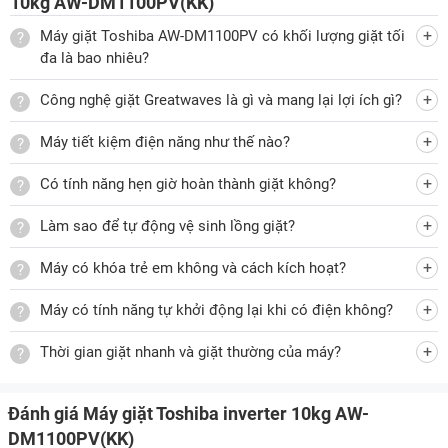
10kg AW-DM1100PV(KK)
hiệu quả.
Máy giặt Toshiba AW-DM1100PV có khối lượng giặt tối
đa là bao nhiêu?
Tích hợp 8 chương trình giặt đa dạng
Công nghệ giặt Greatwaves là gì và mang lại lợi ích gì?
Toshiba Inverter 10kg AW-DM1100PV(KK) còn được tích hợp
Máy tiết kiệm điện năng như thế nào?
8 chương trình giặt đa dạng, cho phép người dùng lựa chọn
dễ dàng để phù hợp với nhu cầu giặt giũ thực tế.
Có tính năng hẹn giờ hoàn thành giặt không?
Trong đó các chương trình giặt gồm có:
Làm sao để tự động vệ sinh lồng giặt?
Giặt nhanh
Máy có khóa trẻ em không và cách kích hoạt?
Đồ mỏng
Chương trình đã nhớ
Máy có tính năng tự khởi động lại khi có điện không?
Vệ sinh lồng giặt
Thời gian giặt nhanh và giặt thường của máy?
Giặt thường
Đồ jean
Đánh giá Máy giặt Toshiba inverter 10kg AW-
Chăn mền
DM1100PV(KK)