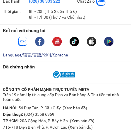
Bảo hành:
(028) 38 333 222
Chat Zalo
Thời gian:
8h - 20h (Thứ 2 đến Thứ 6)
8h - 17h30 (Thứ 7 và Chủ nhật)
Kết nối với chúng tôi
Language/语言/言語/언어/Sprache
Đã chứng nhận
CÔNG TY CỔ PHẦN MẠNG TRỰC TUYẾN META
Trên 19 năm Uy tín cung cấp Dịch vụ Bán hàng & Thu tiền tại nhà
toàn quốc
HÀ NỘI:
56 Duy Tân, P. Cầu Giấy. (
Xem bản đồ
)
Điện thoại:
(024) 3568 6969
TP.HCM:
20A Cộng Hòa, P. Bảy Hiền. (
Xem bản đồ
)
716-718 Điện Biên Phủ, P. Vườn Lài. (
Xem bản đồ
)