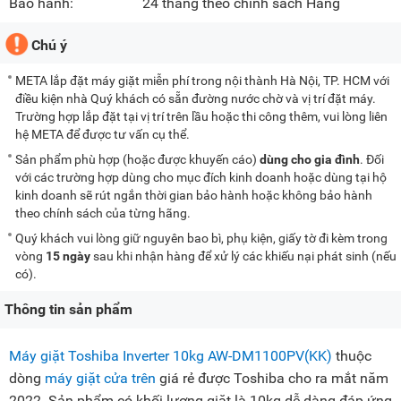
Bảo hành:
24 tháng theo chính sách Hãng
Chú ý
META lắp đặt máy giặt miễn phí trong nội thành Hà Nội, TP. HCM với
điều kiện nhà Quý khách có sẵn đường nước chờ và vị trí đặt máy.
Trường hợp lắp đặt tại vị trí trên lầu hoặc thi công thêm, vui lòng liên
hệ META để được tư vấn cụ thể.
Sản phẩm phù hợp (hoặc được khuyến cáo)
dùng cho gia đình
. Đối
với các trường hợp dùng cho mục đích kinh doanh hoặc dùng tại hộ
kinh doanh sẽ rút ngắn thời gian bảo hành hoặc không bảo hành
theo chính sách của từng hãng.
Quý khách vui lòng giữ nguyên bao bì, phụ kiện, giấy tờ đi kèm trong
vòng
15 ngày
sau khi nhận hàng để xử lý các khiếu nại phát sinh (nếu
có).
Thông tin sản phẩm
Máy giặt Toshiba Inverter 10kg AW-DM1100PV(KK)
thuộc
dòng
máy giặt cửa trên
giá rẻ được Toshiba cho ra mắt năm
2022. Sản phẩm có khối lượng giặt là 10kg dễ dàng đáp ứng